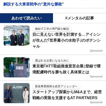
解説する大東亜戦争の"意外な勝敗"
あわせて読みたい
#メンタルの記事
微粒子工学の専門家が解説
目に見えない世界を計測する…アイシン
が生んだ｢世界最小の水粒子｣のポテンシ
ャル
Sponsored
選ばれる企業になるために
東京都｢HTT取組推進宣言企業｣登録で環
境配慮時代を勝ち抜く具体策とは
Sponsored
新規事業開発を経営アジェンダへ
スタートアップ探索からM&Aまで、経営
戦略の実装を支援するAT PARTNERS
Sponsored