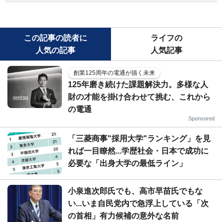
この記事の読者に
ライフの
人気の記事
人気記事
創業125周年の電通が描く未来
125年磨き続けた課題解決力。多様な人
財の才能を掛け合わせて挑む、これから
の電通
Sponsored
「三菱商事"採用大学"ランキング」を見
れば一目瞭然...学歴社会・日本で成功に
必要な「出身大学の最低ライン」
小泉進次郎氏でも、高市早苗氏でもな
い...いま自民党内で急浮上している「次
の首相」有力候補の意外な名前