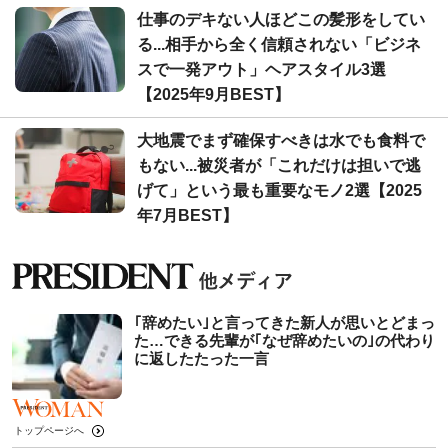
仕事のデキない人ほどこの髪形をしてい
る...相手から全く信頼されない「ビジネ
スで一発アウト」ヘアスタイル3選
【2025年9月BEST】
大地震でまず確保すべきは水でも食料で
もない...被災者が「これだけは担いで逃
げて」という最も重要なモノ2選【2025
年7月BEST】
｢辞めたい｣と言ってきた新人が思いとどまっ
た…できる先輩が｢なぜ辞めたいの｣の代わり
に返したたった一言
トップページへ