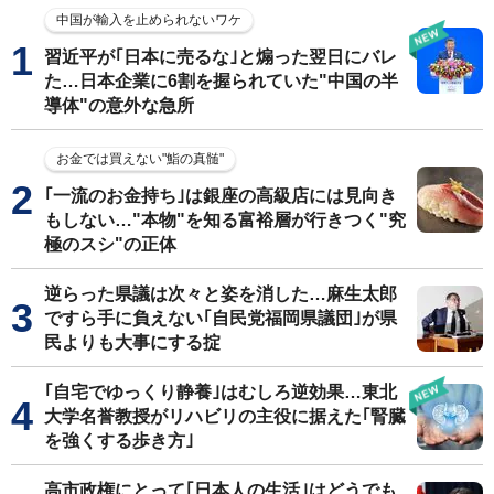
中国が輸入を止められないワケ
習近平が｢日本に売るな｣と煽った翌日にバレ
た…日本企業に6割を握られていた"中国の半
導体"の意外な急所
お金では買えない"鮨の真髄"
｢一流のお金持ち｣は銀座の高級店には見向き
もしない…"本物"を知る富裕層が行きつく"究
極のスシ"の正体
逆らった県議は次々と姿を消した…麻生太郎
ですら手に負えない｢自民党福岡県議団｣が県
民よりも大事にする掟
｢自宅でゆっくり静養｣はむしろ逆効果…東北
大学名誉教授がリハビリの主役に据えた｢腎臓
を強くする歩き方｣
高市政権にとって｢日本人の生活｣はどうでも