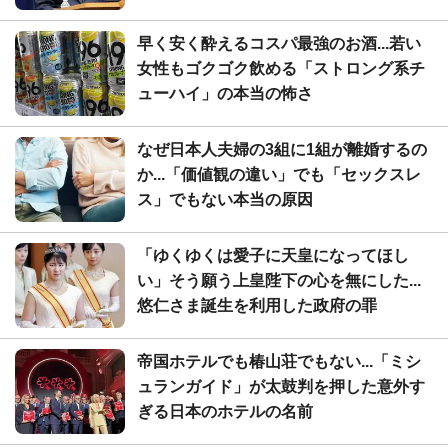
早く安く酔えるコスパ最強のお酒...若い
女性もゴクゴク飲める「ストロング系チ
ューハイ」の本当の怖さ
なぜ日本人夫婦の3組に1組が離婚するの
か...「価値観の違い」でも「セックスレ
ス」でもない本当の原因
「ゆくゆくは愛子に天皇になってほし
い」そう願う上皇陛下の心を無にした...
悠仁さま誕生を利用した政府の罪
帝国ホテルでも椿山荘でもない...「ミシ
ュランガイド」が太鼓判を押した意外す
ぎる日本のホテルの名前