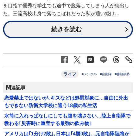
を目指す優秀な学生でも途中で脱落してしまう人が続出し
た。三流高校出身で落ちこぼれだった私が通い続け…
続きを読む
ライフ
#メンタル
#自衛隊
#書籍抜粋
関連記事
恋愛禁止ではないが､キスなどは処罰対象に…自由に外出
もできない防衛大学校に通う18歳の私生活
水筒に入れっぱなしにしても腹を壊さない…陸上自衛隊で
教わる｢災害時に重宝する最強の飲み物｣
アメリカは｢1分け2敗｣､日本は｢4勝0敗｣…元自衛隊陸将が