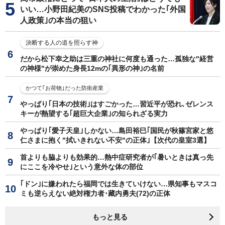
いい…小野田紀美のSNS投稿でわかった｢外国
人政策｣の本当の狙い
決断する人の道を照らす神
だから松下幸之助は三重の神社に何度も通った…孤独な"経営
の神様"が崇めた身長12mの｢異形の神｣の名前
かつて｢お荷物｣だった防衛産業
やっぱり｢日本の技術｣はすごかった…習近平が恐れ､ゼレンス
キーが熱望する｢超巨大企業｣の知られざる実力
やっぱり｢愛子天皇｣しかない…島田裕巳｢国民が秋篠宮家と悠
仁さまに抱く"拭いきれない不安"の正体｣【次代の皇室3選】
首よりも脇よりも効果的…熱中症研究者が｢暑いときは真っ先
にここを冷やせ｣という意外な体の部位
｢ドン｣に嫌われたら福岡では生きていけない…県知事もマスコ
ミも逆らえない絶対権力者･藏内勇夫(72)の正体
もっと見る