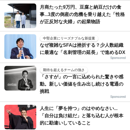
月商たった9万円、豆腐と納豆だけの食
事...3度の倒産の危機を乗り越えた「性格
が正反対な夫婦」の起業物語
中堅企業にリーズナブルな新提案
なぜ複雑なSFAは挫折する？少人数組織
に最適な「名刺管理の延長」で進めるDX
Sponsored
期待を超えるチームの強さ
「さすが」の一言に込められた驚きや感
動。新しい価値を生み出し続ける電通の
挑戦
Sponsored
人生に「夢を持つ」のはやめなさい...
「自分は負け組だ」と落ち込む人が根本
的に勘違いしていること