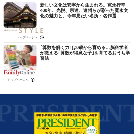
新しい文化は安寧から生まれる。寛永行幸
400年、光悦、宗達、遠州らが彩った寛永文
化の魅力と、今年見たい名所・名作選
トップページへ
｢算数を解く力｣は0歳から育める…脳科学者
が教える｢算数が得意な子｣を育てるおうち学
習法
トップページへ