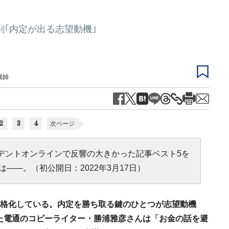
削｢内定が出る志望動機｣
講師
2
3
4
次ページ
ジデントオンラインで反響の大きかった記事ベスト5を
――。（初公開日：2022年3月17日）
が本格化している。内定を勝ち取る鍵のひとつが志望動機
した電通のコピーライター・勝浦雅彦さんは「お金の話を避