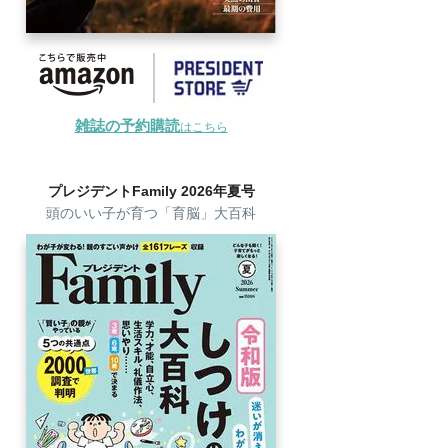
雑誌の予約購読
はこちら
プレジデントFamily 2026年夏号
頭のいい子が育つ「育脳」大百科