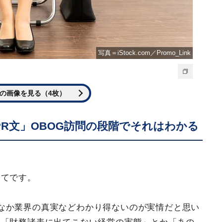
写真＝iStock.com／Promo_Link
の画像を見る（4枚）
R文」OBOG訪問の段階でそれはわかる
いてです。
なか業界の真実などわかり得ないのが実情だと思い