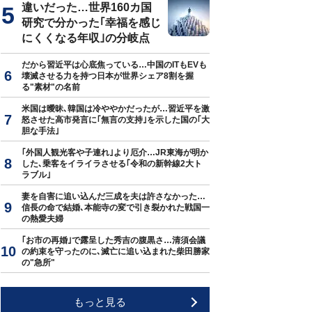
違いだった…世界160カ国
研究で分かった｢幸福を感じ
にくくなる年収｣の分岐点
だから習近平は心底焦っている…中国のITもEVも
壊滅させる力を持つ日本が世界シェア8割を握
る"素材"の名前
米国は曖昧､韓国は冷ややかだったが…習近平を激
怒させた高市発言に｢無言の支持｣を示した国の｢大
胆な手法｣
｢外国人観光客や子連れ｣より厄介…JR東海が明か
した､乗客をイライラさせる｢令和の新幹線2大ト
ラブル｣
妻を自害に追い込んだ三成を夫は許さなかった…
信長の命で結婚､本能寺の変で引き裂かれた戦国一
の熱愛夫婦
｢お市の再婚｣で露呈した秀吉の腹黒さ…清須会議
の約束を守ったのに､滅亡に追い込まれた柴田勝家
の"急所"
もっと見る