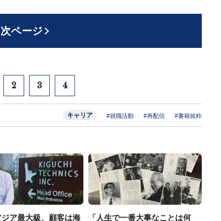
次ページ
2
3
4
キャリア
#就職活動
#再配信
#書籍抜粋
アジア最大級、顧客は海
「人生で一番大事なことは何