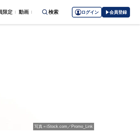
員限定
動画
検索
ログイン
会員登録
写真＝iStock.com／Promo_Link