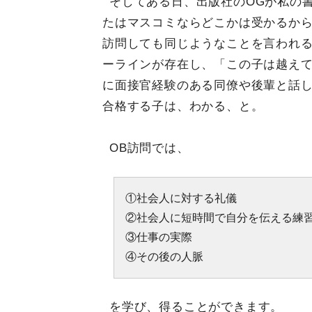
そしてある日、出版社のOGが私の
たはマスコミならどこかは受かるか
訪問しても同じようなことを言われ
ーラインが存在し、「この子は越え
に面接官経験のある同僚や後輩と話
合格する子は、わかる、と。
OB訪問では、
①社会人に対する礼儀
②社会人に短時間で自分を伝える練
③仕事の実際
④その後の人脈
を学び、得ることができます。