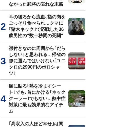
なかった武将の哀れな末路
耳の後ろから流血､指の肉を
ごっそり食べられ…クマに
｢猪木キック｣で応戦した36
歳男性の"数十秒間の死闘"
襟付きなのに周囲から｢だら
しない｣と思われる…帰省の
際に選んではいけない｢ユニ
クロの2990円のポロシャ
ツ｣
額に貼る｢熱を冷ますシー
ト｣でも､首にかける｢ネック
クーラー｣でもない…熱中症
対策に最も効果的なアイテ
ム
｢高収入の人ほど幸せ｣は間