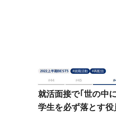
2022上半期BEST5
#就職活動
#再配信
#44
#45
#
就活面接で｢世の中
学生を必ず落とす役員