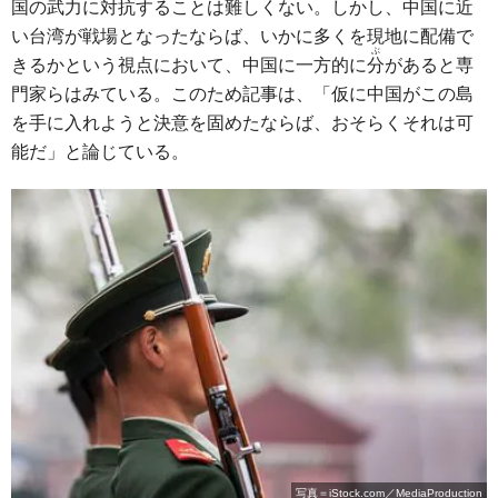
国の武力に対抗することは難しくない。しかし、中国に近
い台湾が戦場となったならば、いかに多くを現地に配備で
ぶ
きるかという視点において、中国に一方的に
分
があると専
門家らはみている。このため記事は、「仮に中国がこの島
を手に入れようと決意を固めたならば、おそらくそれは可
能だ」と論じている。
写真＝iStock.com／MediaProduction