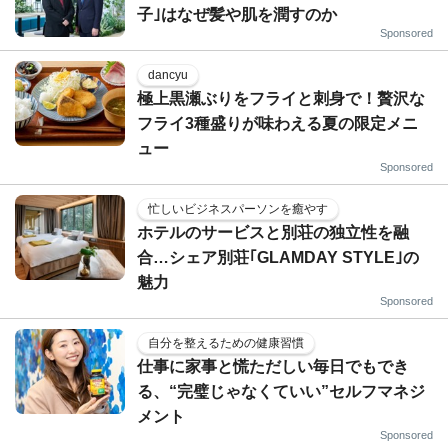
子｣はなぜ髪や肌を潤すのか
Sponsored
dancyu
極上黒瀬ぶりをフライと刺身で！贅沢な
フライ3種盛りが味わえる夏の限定メニ
ュー
Sponsored
忙しいビジネスパーソンを癒やす
ホテルのサービスと別荘の独立性を融
合…シェア別荘｢GLAMDAY STYLE｣の
魅力
Sponsored
自分を整えるための健康習慣
仕事に家事と慌ただしい毎日でもでき
る、“完璧じゃなくていい”セルフマネジ
メント
Sponsored