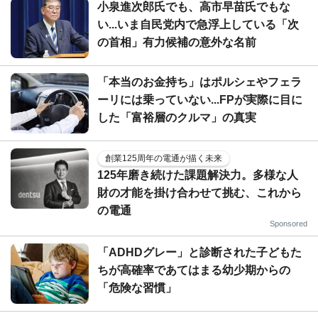
小泉進次郎氏でも、高市早苗氏でもな
い...いま自民党内で急浮上している「次
の首相」有力候補の意外な名前
「本当のお金持ち」はポルシェやフェラ
ーリには乗っていない...FPが実際に目に
した「富裕層のクルマ」の真実
創業125周年の電通が描く未来
125年磨き続けた課題解決力。多様な人
財の才能を掛け合わせて挑む、これから
の電通
Sponsored
「ADHDグレー」と診断された子どもた
ちが高確率であてはまる幼少期からの
「危険な習慣」