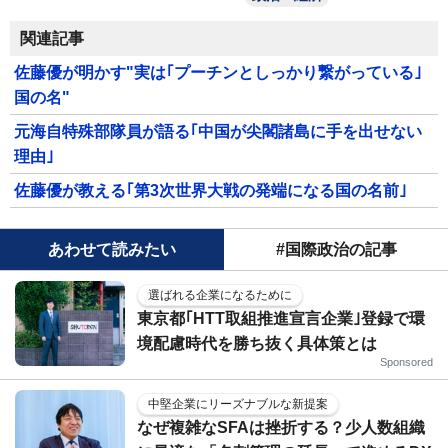
関連記事
佐藤優が明かす"実は｢プーチンとしっかり繋がっている｣
国の名"
元海自特殊部隊員が語る｢中国が尖閣諸島に手を出せない
理由｣
佐藤優が教える｢第3次世界大戦の発端になる国の名前｣
あわせて読みたい
#国際政治の記事
選ばれる企業になるために
東京都｢HTT取組推進宣言企業｣登録で環
境配慮時代を勝ち抜く具体策とは
Sponsored
中堅企業にリーズナブルな新提案
なぜ複雑なSFAは挫折する？少人数組織