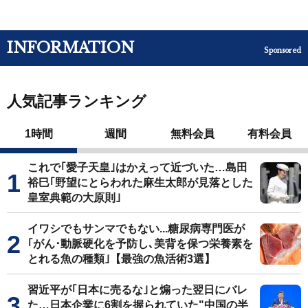
INFORMATION
Sponsored
人気記事ランキング
1時間
週間
無料会員
有料会員
これで｢愛子天皇｣はかえって近づいた…島田
裕巳｢野望にとらわれた麻生太郎が見落とした
皇室典範の大原則｣
イワシでもサンマでもない...糖尿病専門医が
｢がん･動脈硬化を予防し､美背を保つ栄養素を
とれる魚の種類｣【最強の魚活術3選】
習近平が｢日本に売るな｣と煽った翌日にバレ
た…日本企業に6割を握られていた"中国の半