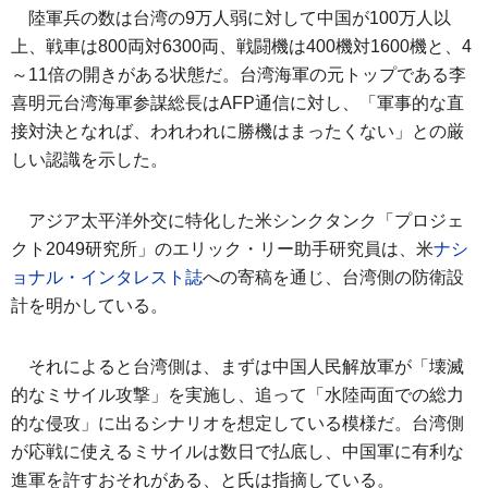
陸軍兵の数は台湾の9万人弱に対して中国が100万人以
上、戦車は800両対6300両、戦闘機は400機対1600機と、4
～11倍の開きがある状態だ。台湾海軍の元トップである李
喜明元台湾海軍参謀総長はAFP通信に対し、「軍事的な直
接対決となれば、われわれに勝機はまったくない」との厳
しい認識を示した。
アジア太平洋外交に特化した米シンクタンク「プロジェ
クト2049研究所」のエリック・リー助手研究員は、米
ナシ
ョナル・インタレスト誌
への寄稿を通じ、台湾側の防衛設
計を明かしている。
それによると台湾側は、まずは中国人民解放軍が「壊滅
的なミサイル攻撃」を実施し、追って「水陸両面での総力
的な侵攻」に出るシナリオを想定している模様だ。台湾側
が応戦に使えるミサイルは数日で払底し、中国軍に有利な
進軍を許すおそれがある、と氏は指摘している。