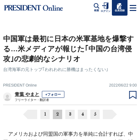
会員登録
検索
ログイン
中国軍は最初に日本の米軍基地を爆撃す
る…米メディアが報じた｢中国の台湾侵
攻｣の悲劇的なシナリオ
台湾海軍の元トップ｢われわれに勝機はまったくない｣
PRESIDENT Online
2022/06/22 9:00
青葉 やまと
+フォロー
フリーライター・翻訳者
1
2
3
4
5
アメリカおよび同盟国の軍事力を単純に合計すれば、中