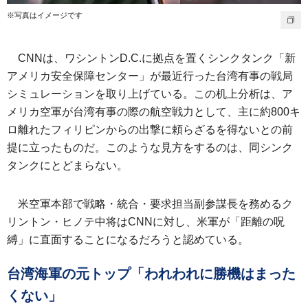
※写真はイメージです
CNNは、ワシントンD.C.に拠点を置くシンクタンク「新
アメリカ安全保障センター」が最近行った台湾有事の戦局
シミュレーションを取り上げている。この机上分析は、ア
メリカ空軍が台湾有事の際の航空戦力として、主に約800キ
ロ離れたフィリピンからの出撃に頼らざるを得ないとの前
提に立ったものだ。このような見方をするのは、同シンク
タンクにとどまらない。
米空軍本部で戦略・統合・要求担当副参謀長を務めるク
リントン・ヒノテ中将はCNNに対し、米軍が「距離の呪
縛」に直面することになるだろうと認めている。
台湾海軍の元トップ「われわれに勝機はまった
くない」