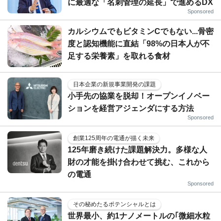
に最適な「名刺管理の延長」で進めるDX
Sponsored
カルシウムでもビタミンCでもない...骨密
度と認知機能に直結「98%の日本人が不
足する栄養素」を取れる食材
日本企業の新規事業開発の課題
小手先の協業を脱却！オープンイノベー
ションを経営アジェンダにする方法
Sponsored
創業125周年の電通が描く未来
125年磨き続けた課題解決力。多様な人
財の才能を掛け合わせて挑む、これから
の電通
Sponsored
その秘めたるポテンシャルとは
世界最小、約1ナノメートルの｢微細水粒