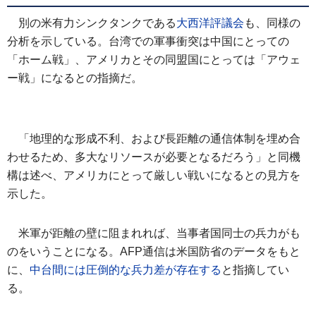
別の米有力シンクタンクである
大西洋評議会
も、同様の
分析を示している。台湾での軍事衝突は中国にとっての
「ホーム戦」、アメリカとその同盟国にとっては「アウェ
ー戦」になるとの指摘だ。
「地理的な形成不利、および長距離の通信体制を埋め合
わせるため、多大なリソースが必要となるだろう」と同機
構は述べ、アメリカにとって厳しい戦いになるとの見方を
示した。
米軍が距離の壁に阻まれれば、当事者国同士の兵力がも
のをいうことになる。AFP通信は米国防省のデータをもと
に、
中台間には圧倒的な兵力差が存在する
と指摘してい
る。