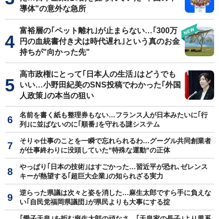
導体"の意外な急所
富裕層の｢ペット離れ｣が止まらない…｢300万
円の血統書付き犬は時代遅れ｣という真のお金
持ちが"向かった先"
高市政権にとって｢日本人の生活｣はどうでも
いい…小野田紀美のSNS投稿でわかった｢外国
人政策｣の本当の狙い
名前を書く紙も整理券もない…フランス人が日本みたいに｢行
列｣に並ばないのに｢順番｣を守れる謎システム
そりゃ仕事のことを一瞬で忘れられるわ…グーグル共同創業者
が仕事終わりに没頭していた"特殊な運動"の正体
やっぱり｢日本の技術｣はすごかった…習近平が恐れ､ゼレンス
キーが熱望する｢超巨大企業｣の知られざる実力
逆らった県議は次々と姿を消した…麻生太郎ですら手に負えな
い｢自民党福岡県議団｣が県民よりも大事にする掟
｢愛子天皇｣を拒む麻生太郎の頑なさ…｢天皇家の長子｣より男系