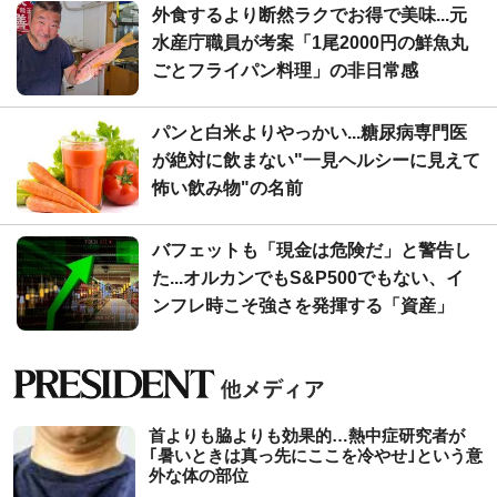
外食するより断然ラクでお得で美味...元
水産庁職員が考案「1尾2000円の鮮魚丸
ごとフライパン料理」の非日常感
パンと白米よりやっかい...糖尿病専門医
が絶対に飲まない"一見ヘルシーに見えて
怖い飲み物"の名前
バフェットも「現金は危険だ」と警告し
た...オルカンでもS&P500でもない、イ
ンフレ時こそ強さを発揮する「資産」
首よりも脇よりも効果的…熱中症研究者が
｢暑いときは真っ先にここを冷やせ｣という意
外な体の部位