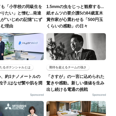
ても「小学校の同級生を
1.5mmの虫をじっと観察する...
りたい」と憎む...発達
紙オムツの要介護5の84歳直木
が"いじめの記憶"にず
賞作家が心震わせる「500円玉
しむ理由
くらいの感動」の日々
たるポテンシャルとは
期待を超えるチームの強さ
小、約1ナノメートルの
「さすが」の一言に込められた
粒子｣はなぜ髪や肌を潤
驚きや感動。新しい価値を生み
出し続ける電通の挑戦
Sponsored
Sponsored