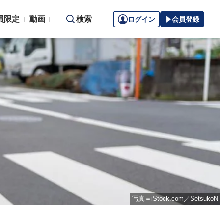
員限定
動画
検索
ログイン
会員登録
写真＝iStock.com／SetsukoN