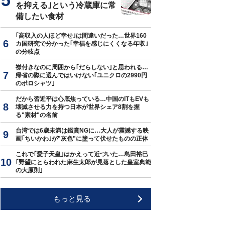
を抑える｣という冷蔵庫に常
備したい食材
｢高収入の人ほど幸せ｣は間違いだった…世界160
カ国研究で分かった｢幸福を感じにくくなる年収｣
の分岐点
襟付きなのに周囲から｢だらしない｣と思われる…
帰省の際に選んではいけない｢ユニクロの2990円
のポロシャツ｣
だから習近平は心底焦っている…中国のITもEVも
壊滅させる力を持つ日本が世界シェア8割を握
る"素材"の名前
台湾では6歳未満は鑑賞NGに…大人が震撼する映
画｢ちいかわ｣が"灰色"に塗って伏せたものの正体
これで｢愛子天皇｣はかえって近づいた…島田裕巳
｢野望にとらわれた麻生太郎が見落とした皇室典範
の大原則｣
もっと見る