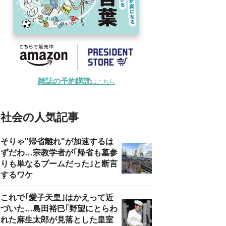
雑誌の予約購読
はこちら
社会の人気記事
そりゃ"帰省離れ"が加速するは
ずだわ…宗教学者が｢帰省も墓参
りも単なるブームだった｣と断言
するワケ
これで｢愛子天皇｣はかえって近
づいた…島田裕巳｢野望にとらわ
れた麻生太郎が見落とした皇室