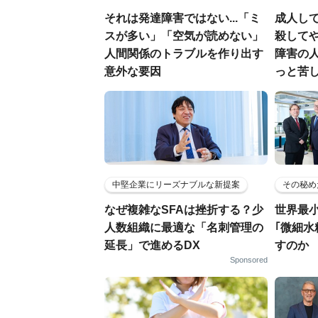
それは発達障害ではない...「ミ
成人し
スが多い」「空気が読めない」
殺してや
人間関係のトラブルを作り出す
障害の人
意外な要因
っと苦
中堅企業にリーズナブルな新提案
その秘め
なぜ複雑なSFAは挫折する？少
世界最
人数組織に最適な「名刺管理の
｢微細水
延長」で進めるDX
すのか
Sponsored