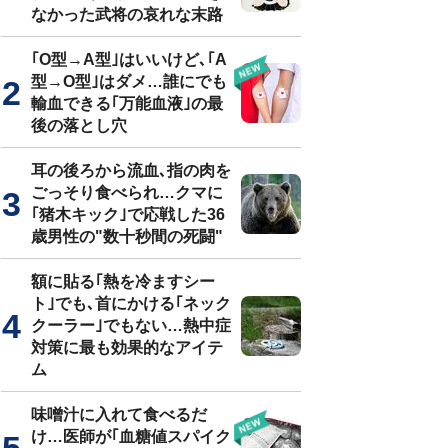
なかった武将の哀れな末路
｢O型→A型｣はいいけど､｢A
型→O型｣はダメ…誰にでも
輸血できる｢万能血液｣の最
後の落とし穴
耳の後ろから流血､指の肉を
ごっそり食べられ…クマに
｢猪木キック｣で応戦した36
歳男性の"数十秒間の死闘"
額に貼る｢熱を冷ますシー
ト｣でも､首にかける｢ネック
クーラー｣でもない…熱中症
対策に最も効果的なアイテ
ム
味噌汁に入れて食べるだ
け…医師が｢血糖値スパイク