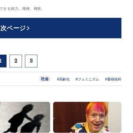
使できる能力。職権、権限。
次ページ
1
2
3
社会
#高齢化
#フェミニズム
#書籍抜粋