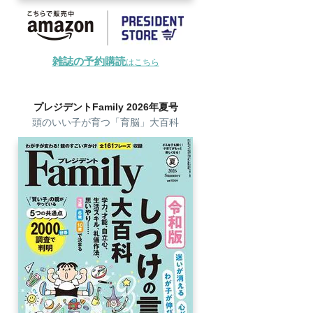
雑誌の予約購読
はこちら
プレジデントFamily 2026年夏号
頭のいい子が育つ「育脳」大百科