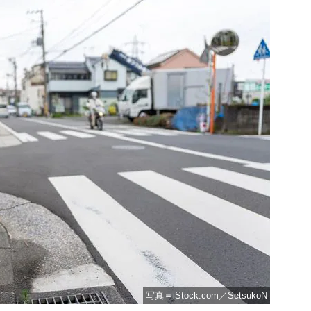
写真＝iStock.com／SetsukoN