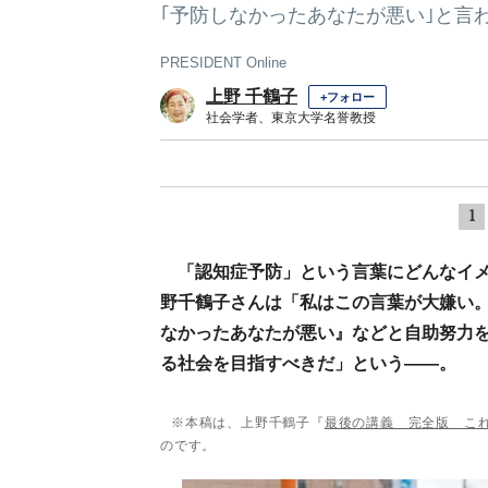
｢予防しなかったあなたが悪い｣と言
PRESIDENT Online
上野 千鶴子
+フォロー
社会学者、東京大学名誉教授
1
「認知症予防」という言葉にどんなイ
野千鶴子さんは「私はこの言葉が大嫌い
なかったあなたが悪い』などと自助努力
る社会を目指すべきだ」という――。
※本稿は、上野千鶴子『
最後の講義 完全版 こ
のです。