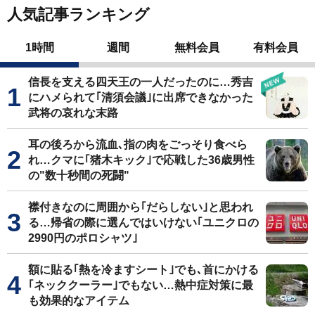
人気記事ランキング
1時間
週間
無料会員
有料会員
信長を支える四天王の一人だったのに…秀吉
にハメられて｢清須会議｣に出席できなかった
武将の哀れな末路
耳の後ろから流血､指の肉をごっそり食べら
れ…クマに｢猪木キック｣で応戦した36歳男性
の"数十秒間の死闘"
襟付きなのに周囲から｢だらしない｣と思われ
る…帰省の際に選んではいけない｢ユニクロの
2990円のポロシャツ｣
額に貼る｢熱を冷ますシート｣でも､首にかける
｢ネッククーラー｣でもない…熱中症対策に最
も効果的なアイテム