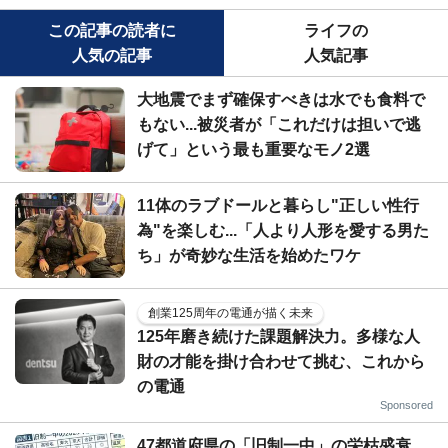
この記事の読者に
ライフの
人気の記事
人気記事
大地震でまず確保すべきは水でも食料で
もない...被災者が「これだけは担いで逃
げて」という最も重要なモノ2選
11体のラブドールと暮らし"正しい性行
為"を楽しむ...「人より人形を愛する男た
ち」が奇妙な生活を始めたワケ
創業125周年の電通が描く未来
125年磨き続けた課題解決力。多様な人
財の才能を掛け合わせて挑む、これから
の電通
Sponsored
47都道府県の「旧制一中」の栄枯盛衰...