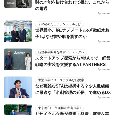
財の才能を掛け合わせて挑む、これから
の電通
Sponsored
その秘めたるポテンシャルとは
世界最小、約1ナノメートルの｢微細水粒
子｣はなぜ髪や肌を潤すのか
Sponsored
新規事業開発を経営アジェンダへ
スタートアップ探索からM&Aまで、経営
戦略の実装を支援するAT PARTNERS
Sponsored
中堅企業にリーズナブルな新提案
なぜ複雑なSFAは挫折する？少人数組織
に最適な「名刺管理の延長」で進めるDX
Sponsored
東京都｢HTT取組推進宣言企業｣
リサイクル企業が節電・発電・蓄電を実