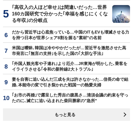
｢高収入の人ほど幸せ｣は間違いだった…世界
160カ国研究で分かった｢幸福を感じにくくな
る年収｣の分岐点
だから習近平は心底焦っている…中国のITもEVも壊滅させる力
を持つ日本が世界シェア8割を握る"素材"の名前
米国は曖昧､韓国は冷ややかだったが…習近平を激怒させた高
市発言に｢無言の支持｣を示した国の｢大胆な手法｣
｢外国人観光客や子連れ｣より厄介…JR東海が明かした､乗客を
イライラさせる｢令和の新幹線2大トラブル｣
妻を自害に追い込んだ三成を夫は許さなかった…信長の命で結
婚､本能寺の変で引き裂かれた戦国一の熱愛夫婦
｢お市の再婚｣で露呈した秀吉の腹黒さ…清須会議の約束を守っ
たのに､滅亡に追い込まれた柴田勝家の"急所"
もっと見る