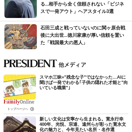
る...相手から全く信頼されない「ビジネ
スで一発アウト」ヘアスタイル3選
石田三成と戦っていないのに関ヶ原合戦
後に大出世...徳川家康が厚い信頼を置い
た「戦国最大の悪人」
スマホ三昧="残念な子"ではなかった…AIに
聞けば一発でわかる｢子供の隠れた才能と"向
いている職業"｣
トップページへ
新しい文化は安寧から生まれる。寛永行幸
400年、光悦、宗達、遠州らが彩った寛永文
化の魅力と、今年見たい名所・名作選