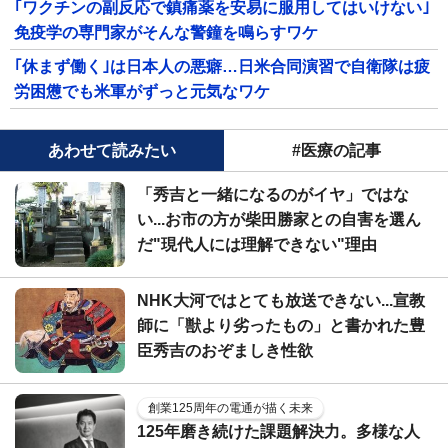
｢ワクチンの副反応で鎮痛薬を安易に服用してはいけない｣
免疫学の専門家がそんな警鐘を鳴らすワケ
｢休まず働く｣は日本人の悪癖…日米合同演習で自衛隊は疲
労困憊でも米軍がずっと元気なワケ
あわせて読みたい
#医療の記事
「秀吉と一緒になるのがイヤ」ではな
い...お市の方が柴田勝家との自害を選ん
だ"現代人には理解できない"理由
NHK大河ではとても放送できない...宣教
師に「獣より劣ったもの」と書かれた豊
臣秀吉のおぞましき性欲
創業125周年の電通が描く未来
125年磨き続けた課題解決力。多様な人