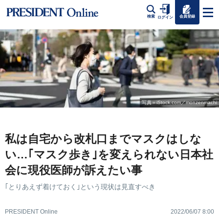
会員登録
検索
ログイン
写真＝iStock.com／monzenmachi
私は自宅から改札口までマスクはしな
い…｢マスク歩き｣を変えられない日本社
会に現役医師が訴えたい事
｢とりあえず着けておく｣という現状は見直すべき
PRESIDENT Online
2022/06/07 8:00