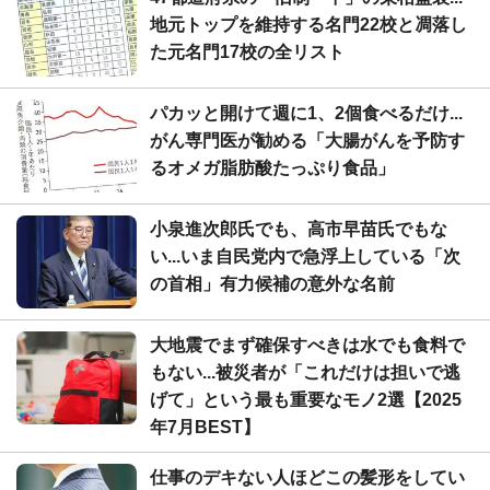
地元トップを維持する名門22校と凋落し
た元名門17校の全リスト
パカッと開けて週に1、2個食べるだけ...
がん専門医が勧める「大腸がんを予防す
るオメガ脂肪酸たっぷり食品」
小泉進次郎氏でも、高市早苗氏でもな
い...いま自民党内で急浮上している「次
の首相」有力候補の意外な名前
大地震でまず確保すべきは水でも食料で
もない...被災者が「これだけは担いで逃
げて」という最も重要なモノ2選【2025
年7月BEST】
仕事のデキない人ほどこの髪形をしてい