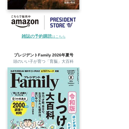
雑誌の予約購読
はこちら
プレジデントFamily 2026年夏号
頭のいい子が育つ「育脳」大百科