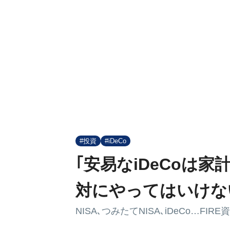
#投資
#iDeCo
｢安易なiDeCoは
対にやってはいけな
NISA､つみたてNISA､iDeCo…FI