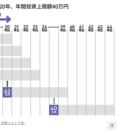
す 早期リタイア術
』