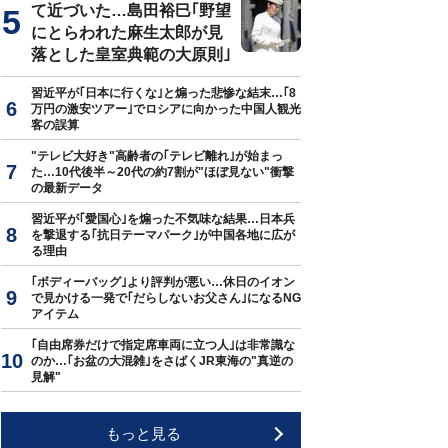
て近づいた…島田裕巳｢野望
にとらわれた麻生太郎が見
落とした皇室典範の大原則｣
習近平が｢日本に行くな｣と煽った悲惨な結末…｢8
万円の激安ツアー｣でロシアに向かった中国人観光
客の誤算
"テレビ大好き"高齢者の｢テレビ離れ｣が始まっ
た…10代後半～20代の約7割が"ほぼ見ない"衝撃
の最新データ
習近平が｢愛国心｣を煽った不気味な結果…日本兵
を撃退する｢抗日テーマパーク｣が中国各地に広が
る理由
｢ボディーバッグ｣より評判が悪い…休日のイオン
で見かける一発で｢だらしないお父さん｣になるNG
アイテム
｢自由席券だけで指定席車両に立つ人｣は非常識な
のか…｢お盆の大混雑｣をさばくJR東海の"真逆の
見解"
もっと見る