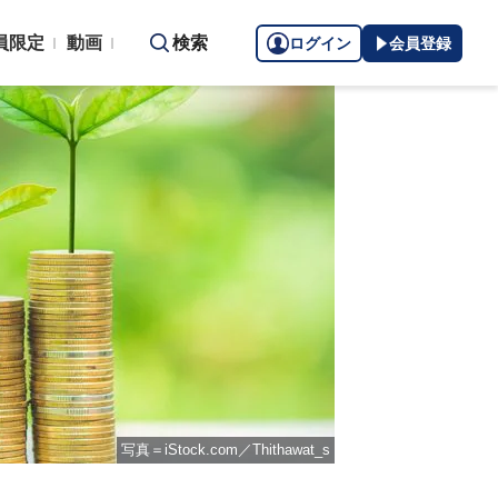
員限定
動画
検索
ログイン
会員登録
写真＝iStock.com／Thithawat_s