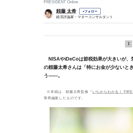
PRESIDENT Online
頼藤 太希
+フォロー
経済評論家・マネーコンサルタント
1
NISAやiDeCoは節税効果が大きい
の頼藤太希さんは「特にお金が少ないとき
う――。
※本稿は、頼藤太希監修『
いちからわかる！ FI
筆再編集したものです。