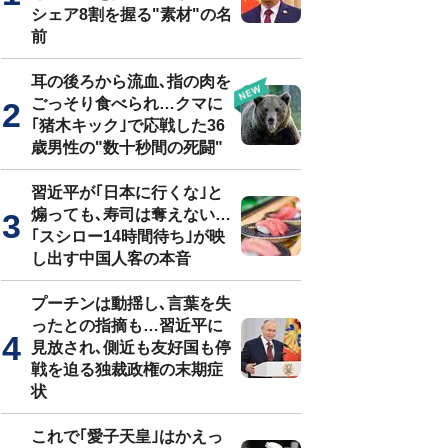
シェア8割を握る"素材"の名
前
耳の後ろから流血､指の肉を
ごっそり食べられ…クマに
｢猪木キック｣で応戦した36
歳男性の"数十秒間の死闘"
習近平が｢日本に行くな｣と
煽っても､寿司は奪えない…
｢スシロー14時間待ち｣が映
し出す中国人客の本音
プーチンは動揺し､言葉を失
ったとの指摘も…習近平に
見放され､側近も友好国も停
戦を迫る独裁政権の末期症
状
これで｢愛子天皇｣はかえっ