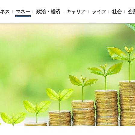
ネス
マネー
政治・経済
キャリア
ライフ
社会
会