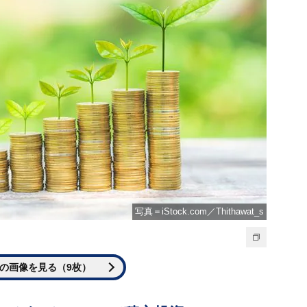
写真＝iStock.com／Thithawat_s
の画像を見る（9枚）