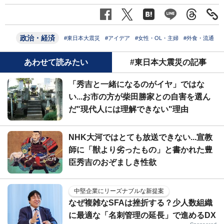
政治・経済
#東日本大震災
#アイデア
#女性・OL・主婦
#外食・流通
あわせて読みたい
#東日本大震災の記事
「秀吉と一緒になるのがイヤ」ではな
い...お市の方が柴田勝家との自害を選ん
だ"現代人には理解できない"理由
NHK大河ではとても放送できない...宣教
師に「獣より劣ったもの」と書かれた豊
臣秀吉のおぞましき性欲
中堅企業にリーズナブルな新提案
なぜ複雑なSFAは挫折する？少人数組織
に最適な「名刺管理の延長」で進めるDX