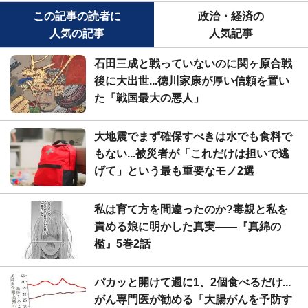
この記事の読者に
政治・経済の
人気の記事
人気記事
石田三成と戦っていないのに関ヶ原合戦
後に大出世...徳川家康が厚い信頼を置い
た「戦国最大の悪人」
大地震でまず確保すべきは水でも食料で
もない...被災者が「これだけは担いで逃
げて」という最も重要なモノ2選
私は育て方を間違ったのか?毒親と私を
責める娘に明かした真実――『真綿の
檻』5巻2話
パカッと開けて週に1、2個食べるだけ...
がん専門医が勧める「大腸がんを予防す