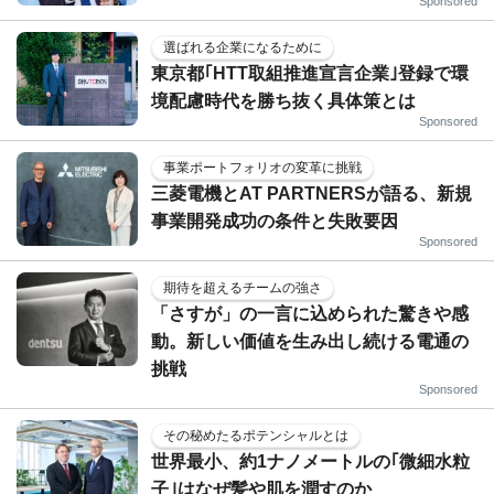
Sponsored
選ばれる企業になるために
東京都｢HTT取組推進宣言企業｣登録で環
境配慮時代を勝ち抜く具体策とは
Sponsored
事業ポートフォリオの変革に挑戦
三菱電機とAT PARTNERSが語る、新規
事業開発成功の条件と失敗要因
Sponsored
期待を超えるチームの強さ
「さすが」の一言に込められた驚きや感
動。新しい価値を生み出し続ける電通の
挑戦
Sponsored
その秘めたるポテンシャルとは
世界最小、約1ナノメートルの｢微細水粒
子｣はなぜ髪や肌を潤すのか