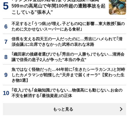
599ｍの高尾山で年間100件超の遭難事故を起
こしている"張本人"
不足すると｢うつ病｣が増え､子どものIQに影響…東大教授｢脳の
ために欠かせないスーパーにある食材｣
信長を支える四天王の一人だったのに…秀吉にハメられて｢清
須会議｣に出席できなかった武将の哀れな末路
｢織田家の後継者選び｣でも｢秀吉の一人勝ち｣でもない…清洲会
議で信長の息子2人が争った"本当の争点"
魚ではなく怪物だった…44年前に｢生きたシーラカンス｣と対峙
したカメラマンが戦慄した"天井まで届くオーラ"【変わった生
き物3選】
｢収入｣でも｢金融知識｣でもない…物価高にも動じない､お金の
不安を解消する｢最強資産｣の正体
もっと見る