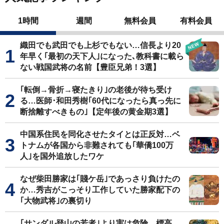
1時間
週間
無料会員
有料会員
織田でも武田でも上杉でもない…信長より20
年早く｢最初の天下人｣になった､教科書に載ら
ない戦国武将の名前【豊臣兄弟！3選】
｢転倒→骨折→寝たきり｣の老後が待ち受け
る…医師･和田秀樹｢60代になったら真っ先に
断捨離すべきもの｣【定年後の黄金期3選】
中国系住民を同化させたタイとは正反対…ベ
トナムが各国から非難されても｢華僑100万
人｣を国外追放したワケ
なぜ柴田勝家は｢賤ケ岳｣であっさり負けたの
か…秀吉がこっそり工作していた勝家配下の
｢大物武将｣の裏切り
｢サンダル登山の若者｣より実は危険…標高