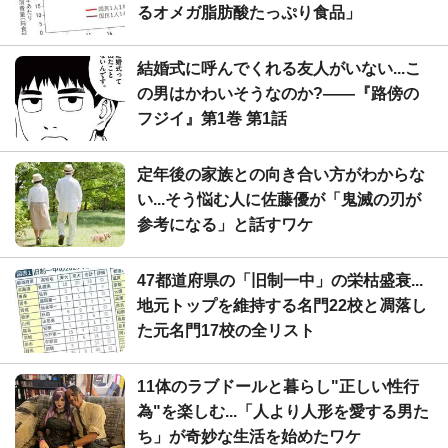
るオメガ脂肪酸たっぷり食品」
結婚式に呼んでくれる友人がいない...こ
の男はかわいそうなのか?――『路傍の
フジイ』第1巻 第1話
定年後の家族との向き合い方がわからな
い...そう悩む人に佐藤優が「鬼滅の刃が
参考になる」と話すワケ
47都道府県の「旧制一中」の栄枯盛衰...
地元トップを維持する名門22校と凋落し
た元名門17校の全リスト
11体のラブドールと暮らし"正しい性行
為"を楽しむ...「人より人形を愛する男た
ち」が奇妙な生活を始めたワケ