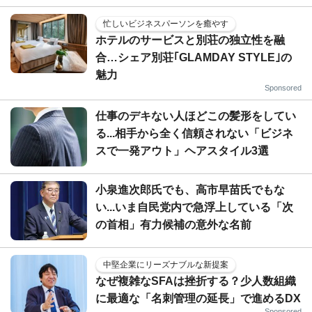
忙しいビジネスパーソンを癒やす
ホテルのサービスと別荘の独立性を融
合…シェア別荘｢GLAMDAY STYLE｣の
魅力
Sponsored
仕事のデキない人ほどこの髪形をしてい
る...相手から全く信頼されない「ビジネ
スで一発アウト」ヘアスタイル3選
小泉進次郎氏でも、高市早苗氏でもな
い...いま自民党内で急浮上している「次
の首相」有力候補の意外な名前
中堅企業にリーズナブルな新提案
なぜ複雑なSFAは挫折する？少人数組織
に最適な「名刺管理の延長」で進めるDX
Sponsored