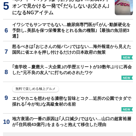
オンで見かける一発で｢だらしないお父さん｣
になるNGアイテム
イワシでもサンマでもない...糖尿病専門医が｢がん･動脈硬化を
予防し､美肌を保つ栄養素をとれる魚の種類｣【最強の魚活術3
選】
怒るべきは｢おじさんの短パン｣ではない…海外報道から見えた
国民に省エネを押し付けるだけの日本政府の無策
｢進学校→慶應大→大企業｣の学歴エリートが10数年ぶりに再会
した"元不良の友人"に打ちのめされたワケ
無料で楽しめる極上グルメ
エビやカニを想わせる濃密な旨味とコク…近所の公園でタダで
採れる｢今が旬｣な高級食材の名前
地方衰退の一番の原因は｢人口減少｣ではない…山口の超富裕層
が｢住民税43億円｣をまるっと抱えて移住した理由