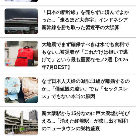
「日本の新幹線」を売らずに済んでよか
った...「走るほど大赤字」インドネシア
新幹線を勝ち取った習近平の大誤算
大地震でまず確保すべきは水でも食料で
もない...被災者が「これだけは担いで逃
げて」という最も重要なモノ2選【2025
年7月BEST】
なぜ日本人夫婦の3組に1組が離婚するの
か...「価値観の違い」でも「セックスレ
ス」でもない本当の原因
新大阪駅から15分なのに巨大廃墟がそび
える...「消えた終着駅」が映し出す昭和
のニュータウンの栄枯盛衰