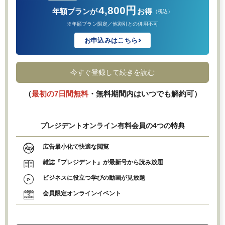
4,800円
年額プランが
お得
（税込）
※年額プラン限定／他割引との併用不可
お申込みはこちら
今すぐ登録して続きを読む
（
最初の7日間無料
・無料期間内はいつでも解約可）
プレジデントオンライン有料会員の4つの特典
広告最小化で快適な閲覧
雑誌『プレジデント』が最新号から読み放題
ビジネスに役立つ学びの動画が見放題
会員限定オンラインイベント