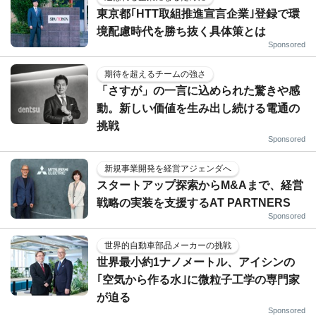
東京都｢HTT取組推進宣言企業｣登録で環
境配慮時代を勝ち抜く具体策とは
Sponsored
期待を超えるチームの強さ
「さすが」の一言に込められた驚きや感
動。新しい価値を生み出し続ける電通の
挑戦
Sponsored
新規事業開発を経営アジェンダへ
スタートアップ探索からM&Aまで、経営
戦略の実装を支援するAT PARTNERS
Sponsored
世界的自動車部品メーカーの挑戦
世界最小約1ナノメートル、アイシンの
｢空気から作る水｣に微粒子工学の専門家
が迫る
Sponsored