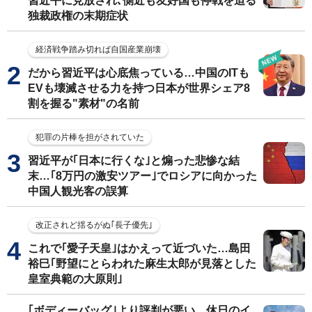
習近平に見放され､側近も友好国も停戦を迫る
独裁政権の末期症状
経済戦争踏み切れば自国産業崩壊
だから習近平は心底焦っている…中国のITも
EVも壊滅させる力を持つ日本が世界シェア8
割を握る"素材"の名前
犯罪の片棒を担がされていた
習近平が｢日本に行くな｣と煽った悲惨な結
末…｢8万円の激安ツアー｣でロシアに向かった
中国人観光客の誤算
改正されど揺るがぬ｢長子優先｣
これで｢愛子天皇｣はかえって近づいた…島田
裕巳｢野望にとらわれた麻生太郎が見落とした
皇室典範の大原則｣
｢ボディーバッグ｣より評判が悪い…休日のイ