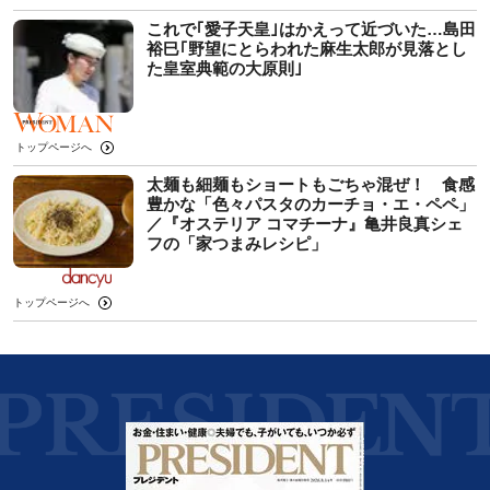
これで｢愛子天皇｣はかえって近づいた…島田
裕巳｢野望にとらわれた麻生太郎が見落とし
た皇室典範の大原則｣
トップページへ
太麺も細麺もショートもごちゃ混ぜ！ 食感
豊かな「色々パスタのカーチョ・エ・ペペ」
／『オステリア コマチーナ』亀井良真シェ
フの「家つまみレシピ」
トップページへ