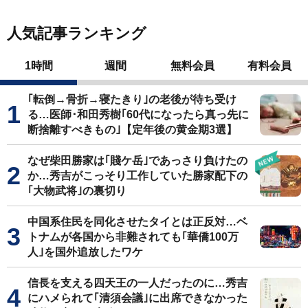
人気記事ランキング
1時間
週間
無料会員
有料会員
｢転倒→骨折→寝たきり｣の老後が待ち受け
る…医師･和田秀樹｢60代になったら真っ先に
断捨離すべきもの｣【定年後の黄金期3選】
なぜ柴田勝家は｢賤ケ岳｣であっさり負けたの
か…秀吉がこっそり工作していた勝家配下の
｢大物武将｣の裏切り
中国系住民を同化させたタイとは正反対…ベ
トナムが各国から非難されても｢華僑100万
人｣を国外追放したワケ
信長を支える四天王の一人だったのに…秀吉
にハメられて｢清須会議｣に出席できなかった