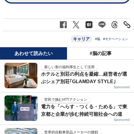
キャリア
#脳
#モチベーション
あわせて読みたい
#脳の記事
新しい形の福利厚生として活用
ホテルと別荘の利点を凝縮…経営者が選
ぶシェア別荘｢GLAMDAY STYLE｣
Sponsored
官民で挑むHTTアクション
電力を「へらす・つくる・ためる」で東
京都と企業が歩む持続可能社会への道
Sponsored
世界的自動車部品メーカーの挑戦