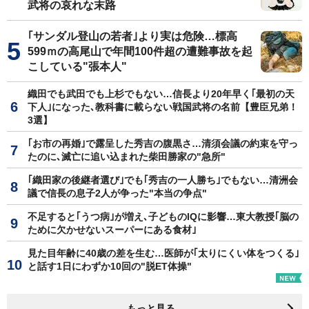
武将の哀れな末路
｢サンダル登山の若者｣より実は危険…標高
599ｍの高尾山で年間100件超の遭難事故を起
こしている"張本人"
織田でも武田でも上杉でもない…信長より20年早く｢最初の天
下人｣になった､教科書に載らない戦国武将の名前【豊臣兄弟！
3選】
｢お市の再婚｣で露呈した秀吉の腹黒さ…清須会議の約束を守っ
たのに､滅亡に追い込まれた柴田勝家の"急所"
｢織田家の後継者選び｣でも｢秀吉の一人勝ち｣でもない…清洲会
議で信長の息子2人が争った"本当の争点"
不足すると｢うつ病｣が増え､子どものIQに影響…東大教授｢脳の
ために欠かせないスーパーにある食材｣
見た目年齢に40歳の差を生む…医師が｢太りにくい体をつくる｣
と話す1日にわずか10回の"脱ET体操"
もっと見る