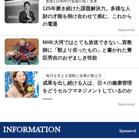
創業125周年の電通が描く未来
125年磨き続けた課題解決力。多様な人
財の才能を掛け合わせて挑む、これから
の電通
Sponsored
NHK大河ではとても放送できない...宣教
師に「獣より劣ったもの」と書かれた豊
臣秀吉のおぞましき性欲
毎日を支える運動と栄養の整え方
成果を出し続ける人は、日々の健康管理
をどうセルフマネジメントしているのか
——
Sponsored
INFORMATION
Sponsored