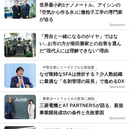
世界最小約1ナノメートル、アイシンの
｢空気から作る水｣に微粒子工学の専門家
が迫る
Sponsored
「秀吉と一緒になるのがイヤ」ではな
い...お市の方が柴田勝家との自害を選ん
だ"現代人には理解できない"理由
中堅企業にリーズナブルな新提案
なぜ複雑なSFAは挫折する？少人数組織
に最適な「名刺管理の延長」で進めるDX
Sponsored
事業ポートフォリオの変革に挑戦
三菱電機とAT PARTNERSが語る、新規
事業開発成功の条件と失敗要因
Sponsored