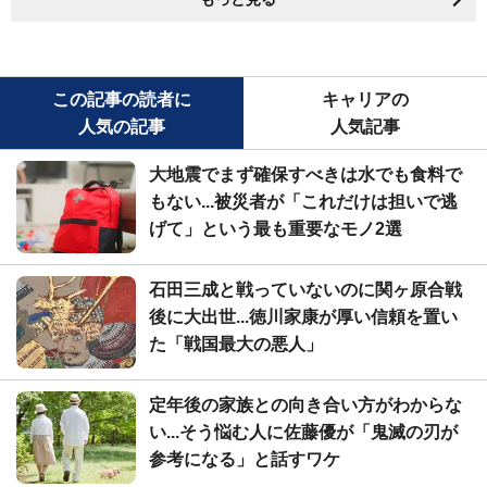
この記事の読者に
キャリアの
人気の記事
人気記事
大地震でまず確保すべきは水でも食料で
もない...被災者が「これだけは担いで逃
げて」という最も重要なモノ2選
石田三成と戦っていないのに関ヶ原合戦
後に大出世...徳川家康が厚い信頼を置い
た「戦国最大の悪人」
定年後の家族との向き合い方がわからな
い...そう悩む人に佐藤優が「鬼滅の刃が
参考になる」と話すワケ