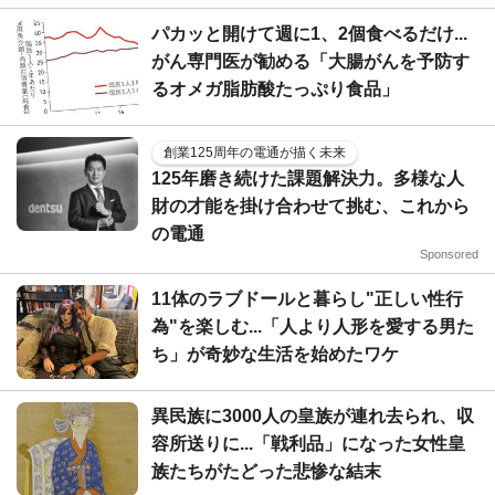
パカッと開けて週に1、2個食べるだけ...
がん専門医が勧める「大腸がんを予防す
るオメガ脂肪酸たっぷり食品」
創業125周年の電通が描く未来
125年磨き続けた課題解決力。多様な人
財の才能を掛け合わせて挑む、これから
の電通
Sponsored
11体のラブドールと暮らし"正しい性行
為"を楽しむ...「人より人形を愛する男た
ち」が奇妙な生活を始めたワケ
異民族に3000人の皇族が連れ去られ、収
容所送りに...「戦利品」になった女性皇
族たちがたどった悲惨な結末