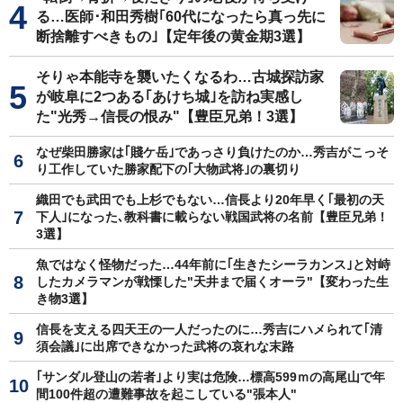
る…医師･和田秀樹｢60代になったら真っ先に
断捨離すべきもの｣【定年後の黄金期3選】
そりゃ本能寺を襲いたくなるわ…古城探訪家
が岐阜に2つある｢あけち城｣を訪ね実感し
た"光秀→信長の恨み"【豊臣兄弟！3選】
なぜ柴田勝家は｢賤ケ岳｣であっさり負けたのか…秀吉がこっそ
り工作していた勝家配下の｢大物武将｣の裏切り
織田でも武田でも上杉でもない…信長より20年早く｢最初の天
下人｣になった､教科書に載らない戦国武将の名前【豊臣兄弟！
3選】
魚ではなく怪物だった…44年前に｢生きたシーラカンス｣と対峙
したカメラマンが戦慄した"天井まで届くオーラ"【変わった生
き物3選】
信長を支える四天王の一人だったのに…秀吉にハメられて｢清
須会議｣に出席できなかった武将の哀れな末路
｢サンダル登山の若者｣より実は危険…標高599ｍの高尾山で年
間100件超の遭難事故を起こしている"張本人"