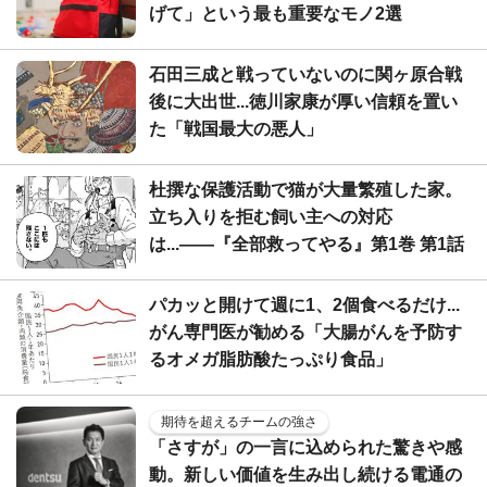
げて」という最も重要なモノ2選
石田三成と戦っていないのに関ヶ原合戦
後に大出世...徳川家康が厚い信頼を置い
た「戦国最大の悪人」
杜撰な保護活動で猫が大量繁殖した家。
立ち入りを拒む飼い主への対応
は...――『全部救ってやる』第1巻 第1話
パカッと開けて週に1、2個食べるだけ...
がん専門医が勧める「大腸がんを予防す
るオメガ脂肪酸たっぷり食品」
期待を超えるチームの強さ
「さすが」の一言に込められた驚きや感
動。新しい価値を生み出し続ける電通の