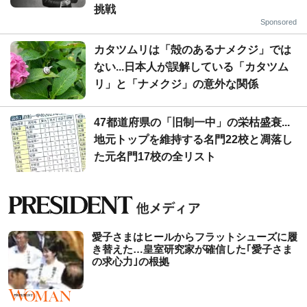
挑戦
Sponsored
カタツムリは「殻のあるナメクジ」では
ない...日本人が誤解している「カタツム
リ」と「ナメクジ」の意外な関係
47都道府県の「旧制一中」の栄枯盛衰...
地元トップを維持する名門22校と凋落し
た元名門17校の全リスト
愛子さまはヒールからフラットシューズに履
き替えた…皇室研究家が確信した｢愛子さま
の求心力｣の根拠