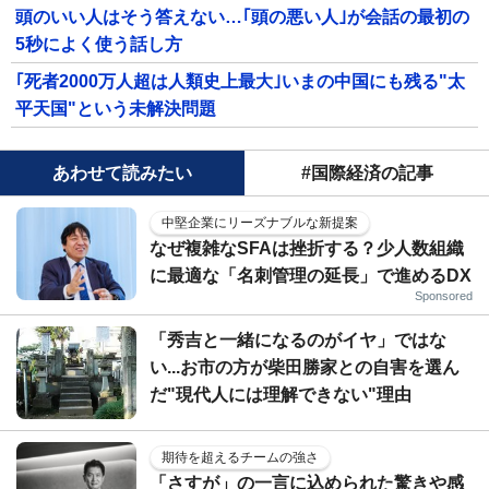
頭のいい人はそう答えない…｢頭の悪い人｣が会話の最初の
5秒によく使う話し方
｢死者2000万人超は人類史上最大｣いまの中国にも残る"太
平天国"という未解決問題
あわせて読みたい
#国際経済の記事
中堅企業にリーズナブルな新提案
なぜ複雑なSFAは挫折する？少人数組織
に最適な「名刺管理の延長」で進めるDX
Sponsored
「秀吉と一緒になるのがイヤ」ではな
い...お市の方が柴田勝家との自害を選ん
だ"現代人には理解できない"理由
期待を超えるチームの強さ
「さすが」の一言に込められた驚きや感