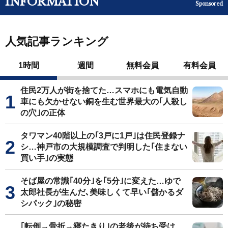
INFORMATION
Sponsored
人気記事ランキング
1時間
週間
無料会員
有料会員
住民2万人が街を捨てた…スマホにも電気自動
車にも欠かせない銅を生む世界最大の｢人殺し
の穴｣の正体
タワマン40階以上の｢3戸に1戸｣は住民登録ナ
シ…神戸市の大規模調査で判明した｢住まない
買い手｣の実態
そば屋の常識｢40分｣を｢5分｣に変えた…ゆで
太郎社長が生んだ､美味しくて早い｢儲かるダ
シパック｣の秘密
｢転倒→骨折→寝たきり｣の老後が待ち受け