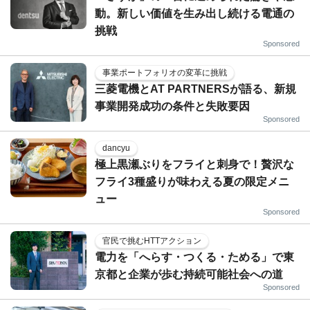
動。新しい価値を生み出し続ける電通の
挑戦
Sponsored
事業ポートフォリオの変革に挑戦
三菱電機とAT PARTNERSが語る、新規
事業開発成功の条件と失敗要因
Sponsored
dancyu
極上黒瀬ぶりをフライと刺身で！贅沢な
フライ3種盛りが味わえる夏の限定メニ
ュー
Sponsored
官民で挑むHTTアクション
電力を「へらす・つくる・ためる」で東
京都と企業が歩む持続可能社会への道
Sponsored