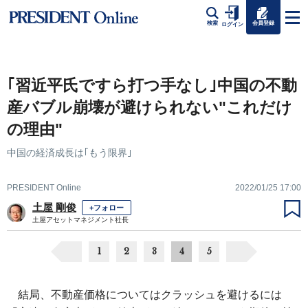
会員登録
検索
ログイン
｢習近平氏ですら打つ手なし｣中国の不動
産バブル崩壊が避けられない"これだけ
の理由"
中国の経済成長は｢もう限界｣
PRESIDENT Online
2022/01/25 17:00
土屋 剛俊
+フォロー
土屋アセットマネジメント社長
1
2
3
4
5
結局、不動産価格についてはクラッシュを避けるには