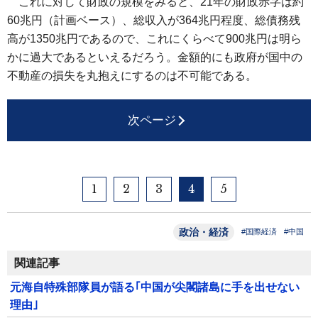
これに対して財政の規模をみると、21年の財政赤字は約
60兆円（計画ベース）、総収入が364兆円程度、総債務残
高が1350兆円であるので、これにくらべて900兆円は明ら
かに過大であるといえるだろう。金額的にも政府が国中の
不動産の損失を丸抱えにするのは不可能である。
次ページ
1
2
3
4
5
政治・経済
#国際経済
#中国
関連記事
元海自特殊部隊員が語る｢中国が尖閣諸島に手を出せない
理由｣