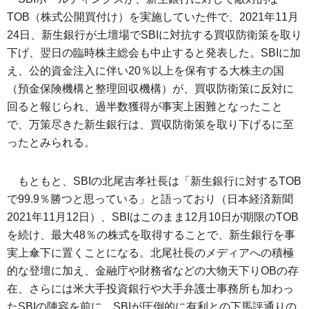
TOB（株式公開買付け）を実施していた件で、2021年11月
24日、新生銀行が土壇場でSBIに対抗する買収防衛策を取り
下げ、翌日の臨時株主総会も中止すると発表した。SBIに加
え、公的資金注入に伴い20％以上を保有する大株主の国
（預金保険機構と整理回収機構）が、買収防衛策に反対に
回ると報じられ、過半数獲得が事実上困難となったこと
で、万策尽きた新生銀行は、買収防衛策を取り下げるに至
ったとみられる。
もともと、SBIの北尾吉孝社長は「新生銀行に対するTOB
で99.9％勝つと思っている」と語っており（日本経済新聞
2021年11月12日）、SBIはこのまま12月10日が期限のTOB
を続け、最大48％の株式を取得することで、新生銀行を事
実上傘下に置くことになる。北尾社長のメディアへの積極
的な登壇に加え、金融庁や財務省などの大物天下りOBの存
在、さらには米大手投資銀行や大手弁護士事務所も加わっ
たSBIの陣容を前に、SBIが圧倒的に有利との下馬評通りの