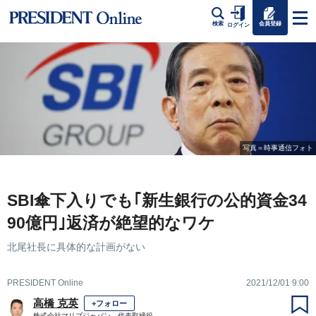
会員登録
検索
ログイン
写真＝時事通信フォト
SBI傘下入りでも｢新生銀行の公的資金34
90億円｣返済が絶望的なワケ
北尾社長に具体的な計画がない
PRESIDENT Online
2021/12/01 9:00
高橋 克英
+フォロー
株式会社マリブジャパン 代表取締役