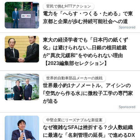
官民で挑むHTTアクション
電力を「へらす・つくる・ためる」で東
京都と企業が歩む持続可能社会への道
Sponsored
東大の経済学者でも「日本円の紙くず
化」は避けられない...日銀の植田総裁
が"異次元緩和"をやめられない理由
【2023編集部セレクション】
世界的自動車部品メーカーの挑戦
世界最小約1ナノメートル、アイシンの
｢空気から作る水｣に微粒子工学の専門家
が迫る
Sponsored
中堅企業にリーズナブルな新提案
なぜ複雑なSFAは挫折する？少人数組織
に最適な「名刺管理の延長」で進めるDX