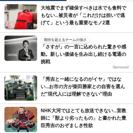
大地震でまず確保すべきは水でも食料で
もない...被災者が「これだけは担いで逃
げて」という最も重要なモノ2選
期待を超えるチームの強さ
「さすが」の一言に込められた驚きや感
動。新しい価値を生み出し続ける電通の
挑戦
Sponsored
「秀吉と一緒になるのがイヤ」ではな
い...お市の方が柴田勝家との自害を選ん
だ"現代人には理解できない"理由
NHK大河ではとても放送できない...宣教
師に「獣より劣ったもの」と書かれた豊
臣秀吉のおぞましき性欲