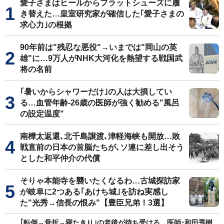
愛子さまはヒールからフラットシューズに履
き替えた…皇室研究家が確信した｢愛子さまの
求心力｣の根拠
90年前は"残忍な悪役"→いまでは"岡山の英
雄"に…9万人がNHK大河化を熱望する戦国武
将の名前
｢暑いからシャワーだけ｣の人は大損してい
る…血管年齢-26歳の医師が強く勧める"風呂
の設定温度"
南樺太返還､北千島譲渡､津軽海峡も開放…敗
戦直前の日本の首脳たちが､ソ連に差し出そう
とした和平仲介の代償
そりゃ本能寺を襲いたくなるわ…古城探訪家
が岐阜に2つある｢あけち城｣を訪ね実感し
た"光秀→信長の恨み"【豊臣兄弟！3選】
｢転倒→骨折→寝たきり｣の老後が待ち受ける…医師･和田秀樹