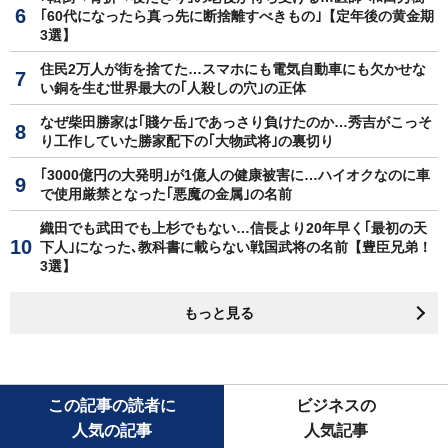
｢60代になったら真っ先に断捨離すべきもの｣【定年後の黄金期
3選】
住民2万人が街を捨てた…スマホにも電気自動車にも欠かせな
い銅を生む世界最大の｢人殺しの穴｣の正体
なぜ柴田勝家は｢賤ケ岳｣であっさり負けたのか…秀吉がこっそ
り工作していた勝家配下の｢大物武将｣の裏切り
｢3000億円の大発明｣が1億人の健康被害に…ハイオクなのに車
で使用厳禁となった｢悪魔の金属｣の名前
織田でも武田でも上杉でもない…信長より20年早く｢最初の天
下人｣になった､教科書に載らない戦国武将の名前【豊臣兄弟！
3選】
もっと見る
この記事の読者に
ビジネスの
人気の記事
人気記事