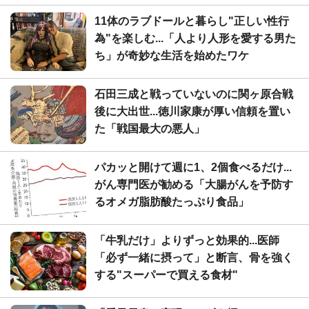
11体のラブドールと暮らし"正しい性行
為"を楽しむ...「人より人形を愛する男た
ち」が奇妙な生活を始めたワケ
石田三成と戦っていないのに関ヶ原合戦
後に大出世...徳川家康が厚い信頼を置い
た「戦国最大の悪人」
パカッと開けて週に1、2個食べるだけ...
がん専門医が勧める「大腸がんを予防す
るオメガ脂肪酸たっぷり食品」
「牛乳だけ」よりずっと効果的...医師
「必ず一緒に摂って」と断言、骨を強く
する"スーパーで買える食材"