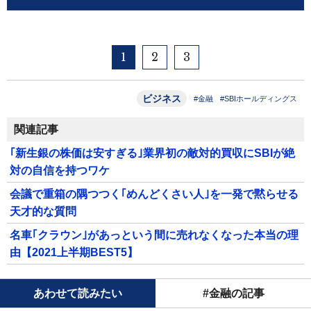
1
2
3
ビジネス
#金融
#SBIホールディングス
関連記事
｢新生銀の株価は安すぎる｣業界初の敵対的買収にSBIが絶
対の自信を持つワケ
会議で重箱の隅つつく｢めんどくさい人｣を一発で黙らせる
天才的な質問
名車｢クラウン｣があっという間に売れなくなった本当の理
由【2021上半期BEST5】
あわせて読みたい
#金融の記事