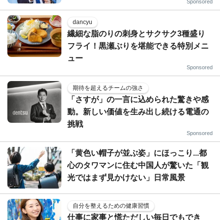
Sponsored
dancyu
繊細な脂のりの刺身とサクサク3種盛り
フライ！黒瀬ぶりを堪能できる特別メニ
ュー
Sponsored
期待を超えるチームの強さ
「さすが」の一言に込められた驚きや感
動。新しい価値を生み出し続ける電通の
挑戦
Sponsored
「黄色い帽子が並ぶ姿」にほっこり...都
心のタワマンに住む中国人が驚いた「観
光ではまず見かけない」日常風景
自分を整えるための健康習慣
仕事に家事と慌ただしい毎日でもでき