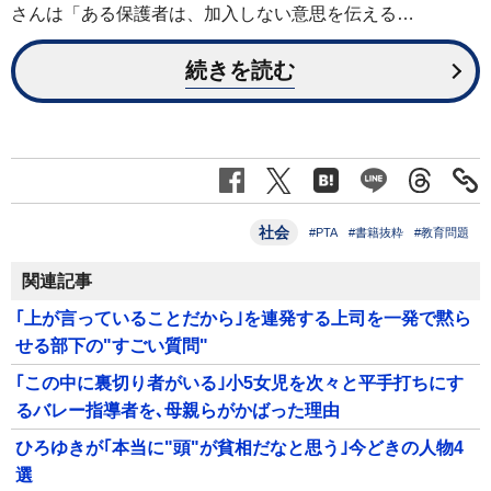
さんは「ある保護者は、加入しない意思を伝える…
続きを読む
社会
#PTA
#書籍抜粋
#教育問題
関連記事
｢上が言っていることだから｣を連発する上司を一発で黙ら
せる部下の"すごい質問"
｢この中に裏切り者がいる｣小5女児を次々と平手打ちにす
るバレー指導者を､母親らがかばった理由
ひろゆきが｢本当に"頭"が貧相だなと思う｣今どきの人物4
選