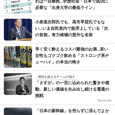
れば一目瞭然...学歴社会・日本で成功に
必要な「出身大学の最低ライン」
小泉進次郎氏でも、高市早苗氏でもな
い...いま自民党内で急浮上している「次
の首相」有力候補の意外な名前
早く安く酔えるコスパ最強のお酒...若い
女性もゴクゴク飲める「ストロング系チ
ューハイ」の本当の怖さ
期待を超えるチームの強さ
「さすが」の一言に込められた驚きや感
動。新しい価値を生み出し続ける電通の
挑戦
Sponsored
「日本の新幹線」を売らずに済んでよか