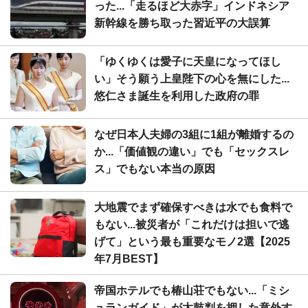
った...「走るほど大赤字」インドネシア
新幹線を勝ち取った習近平の大誤算
「ゆくゆくは愛子に天皇になってほし
い」そう願う上皇陛下の心を無にした...
悠仁さま誕生を利用した政府の罪
なぜ日本人夫婦の3組に1組が離婚するの
か...「価値観の違い」でも「セックスレ
ス」でもない本当の原因
大地震でまず確保すべきは水でも食料で
もない...被災者が「これだけは担いで逃
げて」という最も重要なモノ2選【2025
年7月BEST】
帝国ホテルでも椿山荘でもない...「ミシ
ュランガイド」が太鼓判を押した意外す