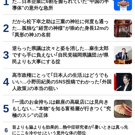
た…日本企業に6割を握られていた"中国の半
導体"の意外な急所
だから松下幸之助は三重の神社に何度も通っ
た…孤独な"経営の神様"が崇めた身長12mの
｢異形の神｣の名前
逆らった県議は次々と姿を消した…麻生太郎
ですら手に負えない｢自民党福岡県議団｣が県
民よりも大事にする掟
高市政権にとって｢日本人の生活｣はどうでも
いい…小野田紀美のSNS投稿でわかった｢外国
人政策｣の本当の狙い
｢一流のお金持ち｣は銀座の高級店には見向き
もしない…"本物"を知る富裕層が行きつく"究
極のスシ"の正体
首よりも脇よりも効果的…熱中症研究者が｢暑いときは真っ先
にここを冷やせ｣という意外な体の部位