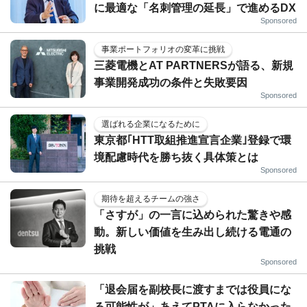
に最適な「名刺管理の延長」で進めるDX
Sponsored
事業ポートフォリオの変革に挑戦
三菱電機とAT PARTNERSが語る、新規
事業開発成功の条件と失敗要因
Sponsored
選ばれる企業になるために
東京都｢HTT取組推進宣言企業｣登録で環
境配慮時代を勝ち抜く具体策とは
Sponsored
期待を超えるチームの強さ
「さすが」の一言に込められた驚きや感
動。新しい価値を生み出し続ける電通の
挑戦
Sponsored
「退会届を副校長に渡すまでは役員にな
る可能性が」あえてPTAに入らなかった