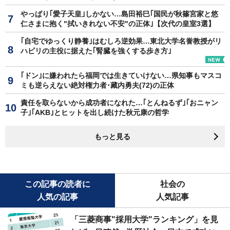
やっぱり｢愛子天皇｣しかない…島田裕巳｢国民が秋篠宮家と悠
仁さまに抱く"拭いきれない不安"の正体｣【次代の皇室3選】
｢自宅でゆっくり静養｣はむしろ逆効果…東北大学名誉教授がリ
ハビリの主役に据えた｢腎臓を強くする歩き方｣
｢ドン｣に嫌われたら福岡では生きていけない…県知事もマスコ
ミも逆らえない絶対権力者･藏内勇夫(72)の正体
責任を取らないから成功者になれた…｢とんねるず｣｢おニャン
子｣｢AKB｣とヒットを出し続けた秋元康の哲学
もっと見る
この記事の読者に
社会の
人気の記事
人気記事
「三菱商事"採用大学"ランキング」を見