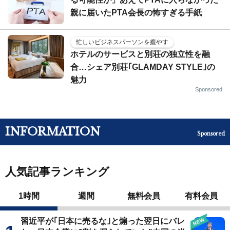
親に届いたPTA会長の怖すぎる手紙
忙しいビジネスパーソンを癒やす
ホテルのサービスと別荘の独立性を融
合…シェア別荘｢GLAMDAY STYLE｣の
魅力
Sponsored
INFORMATION
Sponsored
人気記事ランキング
1時間
週間
無料会員
有料会員
習近平が｢日本に売るな｣と煽った翌日にバレ