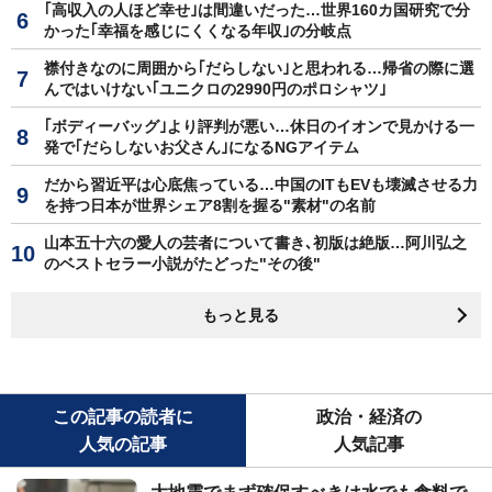
｢高収入の人ほど幸せ｣は間違いだった…世界160カ国研究で分
かった｢幸福を感じにくくなる年収｣の分岐点
襟付きなのに周囲から｢だらしない｣と思われる…帰省の際に選
んではいけない｢ユニクロの2990円のポロシャツ｣
｢ボディーバッグ｣より評判が悪い…休日のイオンで見かける一
発で｢だらしないお父さん｣になるNGアイテム
だから習近平は心底焦っている…中国のITもEVも壊滅させる力
を持つ日本が世界シェア8割を握る"素材"の名前
山本五十六の愛人の芸者について書き､初版は絶版…阿川弘之
のベストセラー小説がたどった"その後"
もっと見る
この記事の読者に
政治・経済の
人気の記事
人気記事