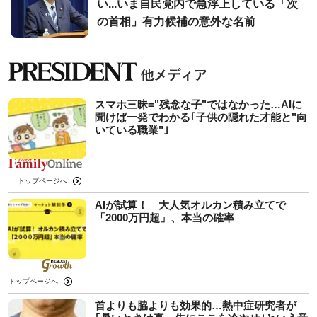
い...いま自民党内で急浮上している「次
の首相」有力候補の意外な名前
スマホ三昧="残念な子"ではなかった…AIに
聞けば一発でわかる｢子供の隠れた才能と"向
いている職業"｣
トップページへ
AIが試算！ 大人気オルカン積み立てで
「2000万円超」、本当の確率
トップページへ
首よりも脇よりも効果的…熱中症研究者が