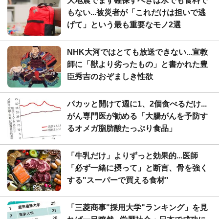
大地震でまず確保すべきは水でも食料で
もない...被災者が「これだけは担いで逃
げて」という最も重要なモノ2選
NHK大河ではとても放送できない...宣教
師に「獣より劣ったもの」と書かれた豊
臣秀吉のおぞましき性欲
パカッと開けて週に1、2個食べるだけ...
がん専門医が勧める「大腸がんを予防す
るオメガ脂肪酸たっぷり食品」
「牛乳だけ」よりずっと効果的...医師
「必ず一緒に摂って」と断言、骨を強く
する"スーパーで買える食材"
「三菱商事"採用大学"ランキング」を見