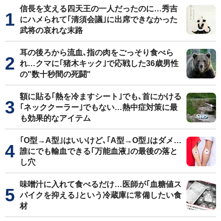
信長を支える四天王の一人だったのに…秀吉
にハメられて｢清須会議｣に出席できなかった
武将の哀れな末路
耳の後ろから流血､指の肉をごっそり食べら
れ…クマに｢猪木キック｣で応戦した36歳男性
の"数十秒間の死闘"
額に貼る｢熱を冷ますシート｣でも､首にかける
｢ネッククーラー｣でもない…熱中症対策に最
も効果的なアイテム
｢O型→A型｣はいいけど､｢A型→O型｣はダメ…
誰にでも輸血できる｢万能血液｣の最後の落と
し穴
味噌汁に入れて食べるだけ…医師が｢血糖値ス
パイクを抑える｣という冷蔵庫に常備したい食
材