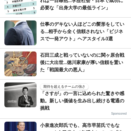
れば一目瞭然...学歴社会・日本で成功に
必要な「出身大学の最低ライン」
仕事のデキない人ほどこの髪形をしてい
る...相手から全く信頼されない「ビジネ
スで一発アウト」ヘアスタイル3選
石田三成と戦っていないのに関ヶ原合戦
後に大出世...徳川家康が厚い信頼を置い
た「戦国最大の悪人」
期待を超えるチームの強さ
「さすが」の一言に込められた驚きや感
動。新しい価値を生み出し続ける電通の
挑戦
Sponsored
小泉進次郎氏でも、高市早苗氏でもな