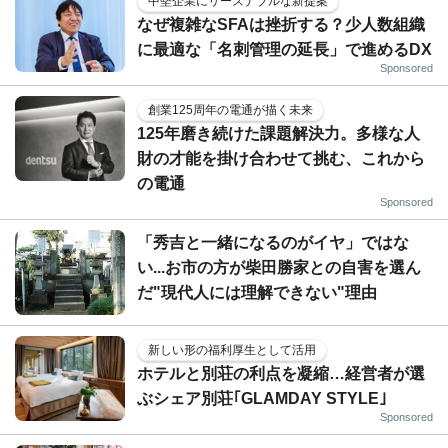
中堅企業にリーズナブルな新提案
なぜ複雑なSFAは挫折する？少人数組織
に最適な「名刺管理の延長」で進めるDX
Sponsored
創業125周年の電通が描く未来
125年磨き続けた課題解決力。多様な人
財の才能を掛け合わせて挑む、これから
の電通
Sponsored
「秀吉と一緒になるのがイヤ」ではな
い...お市の方が柴田勝家との自害を選ん
だ"現代人には理解できない"理由
新しい形の福利厚生として活用
ホテルと別荘の利点を凝縮…経営者が選
ぶシェア別荘｢GLAMDAY STYLE｣
Sponsored