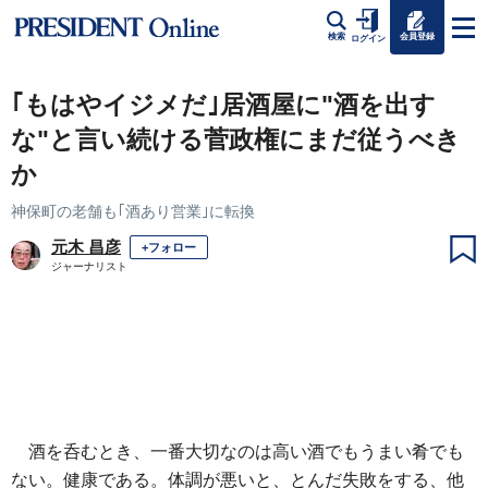
会員登録
検索
ログイン
｢もはやイジメだ｣居酒屋に"酒を出す
な"と言い続ける菅政権にまだ従うべき
か
神保町の老舗も｢酒あり営業｣に転換
元木 昌彦
+フォロー
ジャーナリスト
酒を呑むとき、一番大切なのは高い酒でもうまい肴でも
ない。健康である。体調が悪いと、とんだ失敗をする、他