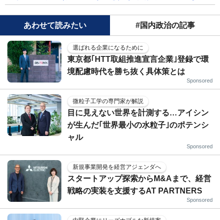
あわせて読みたい
#国内政治の記事
選ばれる企業になるために
東京都｢HTT取組推進宣言企業｣登録で環
境配慮時代を勝ち抜く具体策とは
Sponsored
微粒子工学の専門家が解説
目に見えない世界を計測する…アイシン
が生んだ｢世界最小の水粒子｣のポテンシ
ャル
Sponsored
新規事業開発を経営アジェンダへ
スタートアップ探索からM&Aまで、経営
戦略の実装を支援するAT PARTNERS
Sponsored