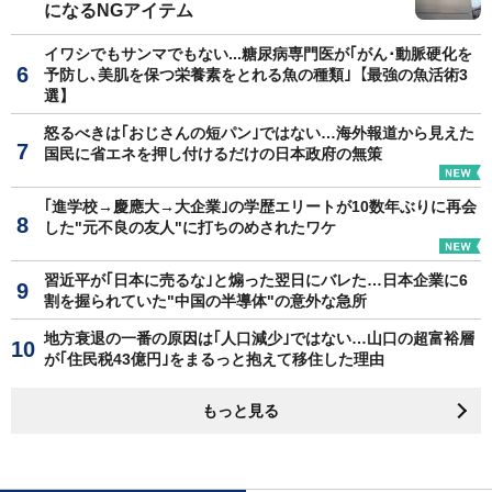
になるNGアイテム
イワシでもサンマでもない...糖尿病専門医が｢がん･動脈硬化を
予防し､美肌を保つ栄養素をとれる魚の種類｣【最強の魚活術3
選】
怒るべきは｢おじさんの短パン｣ではない…海外報道から見えた
国民に省エネを押し付けるだけの日本政府の無策
｢進学校→慶應大→大企業｣の学歴エリートが10数年ぶりに再会
した"元不良の友人"に打ちのめされたワケ
習近平が｢日本に売るな｣と煽った翌日にバレた…日本企業に6
割を握られていた"中国の半導体"の意外な急所
地方衰退の一番の原因は｢人口減少｣ではない…山口の超富裕層
が｢住民税43億円｣をまるっと抱えて移住した理由
もっと見る