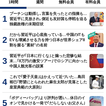
1時間
週間
無料会員
有料会員
プーチンは動揺し､言葉を失ったとの指摘も…
習近平に見放され､側近も友好国も停戦を迫る
独裁政権の末期症状
だから習近平は心底焦っている…中国のITも
EVも壊滅させる力を持つ日本が世界シェア8
割を握る"素材"の名前
習近平が｢日本に行くな｣と煽った悲惨な結
末…｢8万円の激安ツアー｣でロシアに向かった
中国人観光客の誤算
これで｢愛子天皇｣はかえって近づいた…島田
裕巳｢野望にとらわれた麻生太郎が見落とした
皇室典範の大原則｣
｢ボディーバッグ｣より評判が悪い…休日のイ
オンで見かける一発で｢だらしないお父さん｣