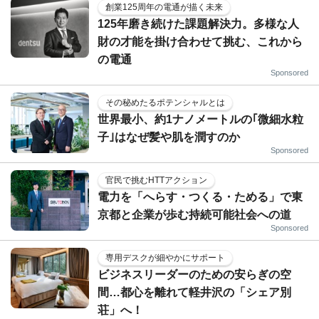
創業125周年の電通が描く未来
125年磨き続けた課題解決力。多様な人
財の才能を掛け合わせて挑む、これから
の電通
Sponsored
その秘めたるポテンシャルとは
世界最小、約1ナノメートルの｢微細水粒
子｣はなぜ髪や肌を潤すのか
Sponsored
官民で挑むHTTアクション
電力を「へらす・つくる・ためる」で東
京都と企業が歩む持続可能社会への道
Sponsored
専用デスクが細やかにサポート
ビジネスリーダーのための安らぎの空
間…都心を離れて軽井沢の「シェア別
荘」へ！