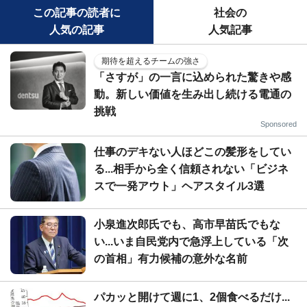
この記事の読者に
社会の
人気の記事
人気記事
期待を超えるチームの強さ
「さすが」の一言に込められた驚きや感
動。新しい価値を生み出し続ける電通の
挑戦
Sponsored
仕事のデキない人ほどこの髪形をしてい
る...相手から全く信頼されない「ビジネ
スで一発アウト」ヘアスタイル3選
小泉進次郎氏でも、高市早苗氏でもな
い...いま自民党内で急浮上している「次
の首相」有力候補の意外な名前
パカッと開けて週に1、2個食べるだけ...