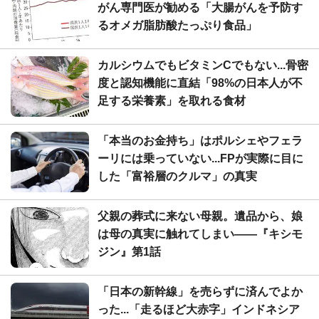
がん専門医が勧める「大腸がんを予防す
るオメガ脂肪酸たっぷり食品」
カルシウムでもビタミンCでもない...骨密
度と認知機能に直結「98%の日本人が不
足する栄養素」を取れる食材
「本当のお金持ち」はポルシェやフェラ
ーリには乗っていない...FPが実際に目に
した「富裕層のクルマ」の真実
父親の葬式に来ない母親。遺品から、娘
は母の真実に触れてしまい――『キシモ
ジン』第1話
「日本の新幹線」を売らずに済んでよか
った...「走るほど大赤字」インドネシア