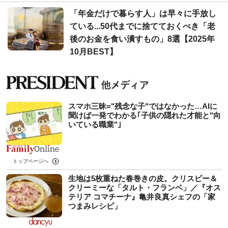
「年金だけで暮らす人」は早々に手放し
ている...50代までに捨てておくべき「老
後のお金を食い潰すもの」8選【2025年
10月BEST】
スマホ三昧="残念な子"ではなかった…AIに
聞けば一発でわかる｢子供の隠れた才能と"向
いている職業"｣
トップページへ
生地は5枚重ねた春巻きの皮。クリスピー＆
クリーミーな「タルト・フランベ」／『オス
テリア コマチーナ』亀井良真シェフの「家
つまみレシピ」