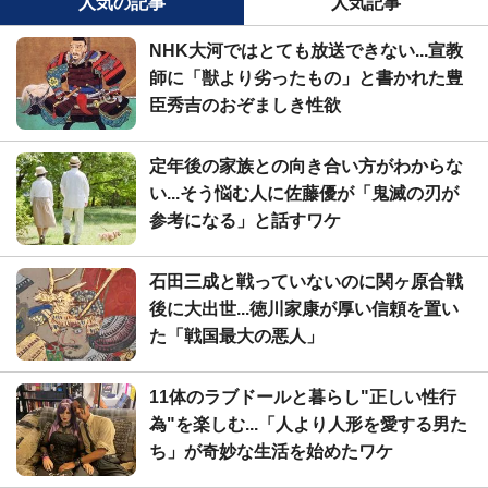
人気の記事
人気記事
NHK大河ではとても放送できない...宣教
師に「獣より劣ったもの」と書かれた豊
臣秀吉のおぞましき性欲
定年後の家族との向き合い方がわからな
い...そう悩む人に佐藤優が「鬼滅の刃が
参考になる」と話すワケ
石田三成と戦っていないのに関ヶ原合戦
後に大出世...徳川家康が厚い信頼を置い
た「戦国最大の悪人」
11体のラブドールと暮らし"正しい性行
為"を楽しむ...「人より人形を愛する男た
ち」が奇妙な生活を始めたワケ