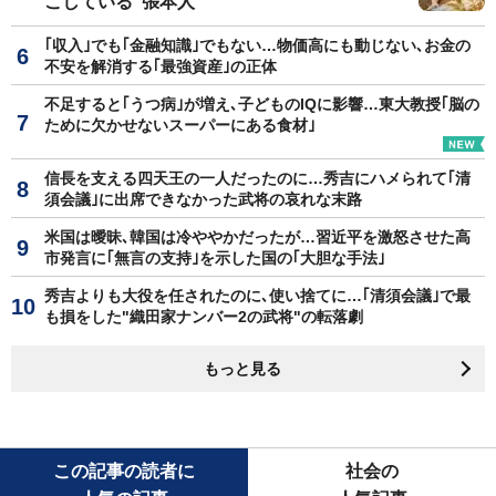
こしている"張本人"
｢収入｣でも｢金融知識｣でもない…物価高にも動じない､お金の
不安を解消する｢最強資産｣の正体
不足すると｢うつ病｣が増え､子どものIQに影響…東大教授｢脳の
ために欠かせないスーパーにある食材｣
信長を支える四天王の一人だったのに…秀吉にハメられて｢清
須会議｣に出席できなかった武将の哀れな末路
米国は曖昧､韓国は冷ややかだったが…習近平を激怒させた高
市発言に｢無言の支持｣を示した国の｢大胆な手法｣
秀吉よりも大役を任されたのに､使い捨てに…｢清須会議｣で最
も損をした"織田家ナンバー2の武将"の転落劇
もっと見る
この記事の読者に
社会の