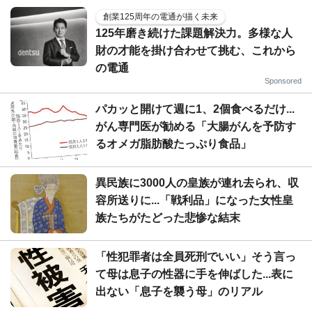
創業125周年の電通が描く未来
125年磨き続けた課題解決力。多様な人
財の才能を掛け合わせて挑む、これから
の電通
Sponsored
パカッと開けて週に1、2個食べるだけ...
がん専門医が勧める「大腸がんを予防す
るオメガ脂肪酸たっぷり食品」
異民族に3000人の皇族が連れ去られ、収
容所送りに...「戦利品」になった女性皇
族たちがたどった悲惨な結末
「性犯罪者は全員死刑でいい」そう言っ
て母は息子の性器に手を伸ばした...表に
出ない「息子を襲う母」のリアル