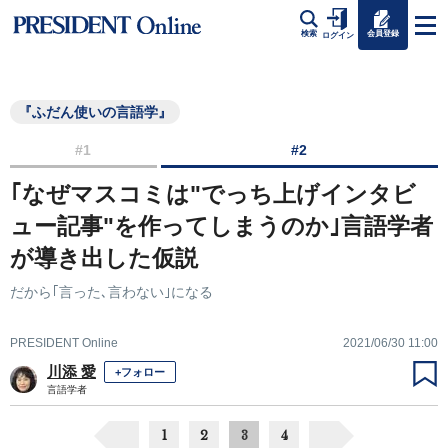
会員登録
検索
ログイン
『ふだん使いの言語学』
#1
#2
｢なぜマスコミは"でっち上げインタビ
ュー記事"を作ってしまうのか｣言語学者
が導き出した仮説
だから｢言った､言わない｣になる
PRESIDENT Online
2021/06/30 11:00
川添 愛
+フォロー
言語学者
1
2
3
4