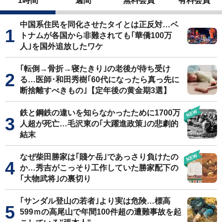
1時間
週間
無料会員
有料会員
中国系住民を同化させたタイとは正反対…ベ
トナムが各国から非難されても｢華僑100万
人｣を国外追放したワケ
｢転倒→骨折→寝たきり｣の老後が待ち受け
る…医師･和田秀樹｢60代になったら真っ先に
断捨離すべきもの｣【定年後の黄金期3選】
鉄と鋼鉄の違いを知らなかったために1700万
人超が死亡…毛沢東の｢大躍進政策｣の悲劇的
結末
なぜ柴田勝家は｢賤ケ岳｣であっさり負けたの
か…秀吉がこっそり工作していた勝家配下の
｢大物武将｣の裏切り
｢サンダル登山の若者｣より実は危険…標高
599ｍの高尾山で年間100件超の遭難事故を起