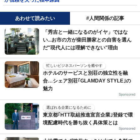
あわせて読みたい
#人間関係の記事
「秀吉と一緒になるのがイヤ」ではな
い...お市の方が柴田勝家との自害を選ん
だ"現代人には理解できない"理由
忙しいビジネスパーソンを癒やす
ホテルのサービスと別荘の独立性を融
合…シェア別荘｢GLAMDAY STYLE｣の
魅力
Sponsored
選ばれる企業になるために
東京都｢HTT取組推進宣言企業｣登録で環
境配慮時代を勝ち抜く具体策とは
Sponsored