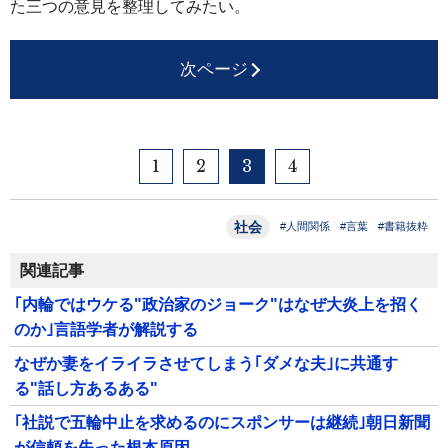
た三つの意見を整理してみたい。
次ページ
1
2
3
4
社会
#人間関係
#言葉
#書籍抜粋
関連記事
｢内輪ではウケる"政治家のジョーク"はなぜ大炎上を招く
のか｣言語学者が解説する
なぜか妻をイライラさせてしまう｢ダメな夫｣に共通す
る"話し方あるある"
｢社説で五輪中止を求めるのにスポンサーは継続｣朝日新聞
が信頼を失った根本原因