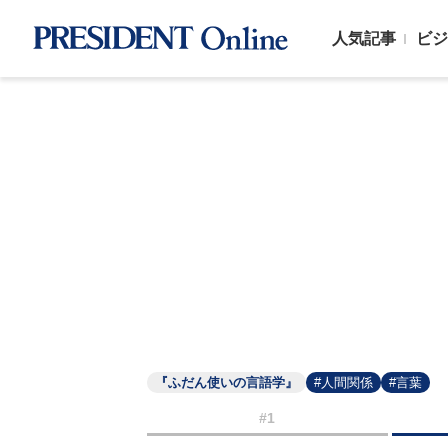
人気記事
ビジ
『ふだん使いの言語学』
#人間関係
#言葉
#1