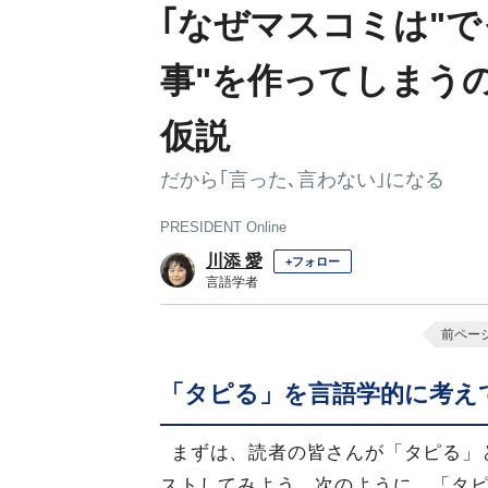
｢なぜマスコミは"
事"を作ってしまう
仮説
だから｢言った､言わない｣になる
PRESIDENT Online
川添 愛
+フォロー
言語学者
前ペー
「タピる」を言語学的に考え
まずは、読者の皆さんが「タピる」
ストしてみよう。次のように、「タ