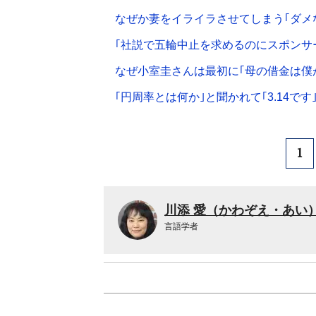
なぜか妻をイライラさせてしまう｢ダメな
｢社説で五輪中止を求めるのにスポンサ
なぜ小室圭さんは最初に｢母の借金は僕
｢円周率とは何か｣と聞かれて｢3.14で
1
川添 愛（かわぞえ・あい
言語学者