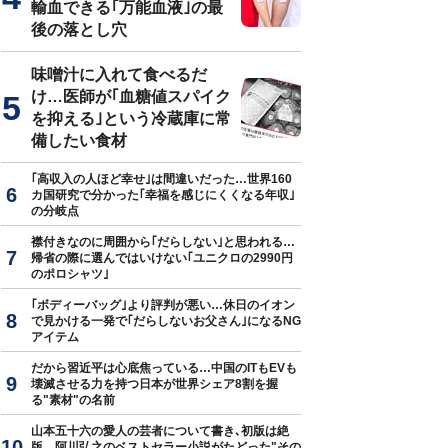
輸血できる｢万能血液｣の最
後の落とし穴
味噌汁に入れて食べるだ
け…医師が｢血糖値スパイク
を抑える｣という冷蔵庫に常
備したい食材
｢高収入の人ほど幸せ｣は間違いだった…世界160
カ国研究で分かった｢幸福を感じにくくなる年収｣
の分岐点
襟付きなのに周囲から｢だらしない｣と思われる…
帰省の際に選んではいけない｢ユニクロの2990円
のポロシャツ｣
｢ボディーバッグ｣より評判が悪い…休日のイオン
で見かける一発で｢だらしないお父さん｣になるNG
アイテム
だから習近平は心底焦っている…中国のITもEVも
壊滅させる力を持つ日本が世界シェア8割を握
る"素材"の名前
山本五十六の愛人の芸者について書き､初版は絶
版…阿川弘之のベストセラー小説がたどった"その