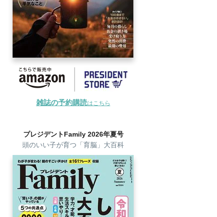
雑誌の予約購読
はこちら
プレジデントFamily 2026年夏号
頭のいい子が育つ「育脳」大百科