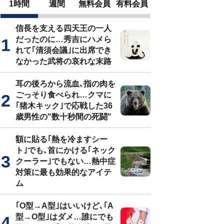
1時間
週間
無料会員
有料会員
信長を支える四天王の一人
だったのに…秀吉にハメら
れて｢清須会議｣に出席でき
なかった武将の哀れな末路
耳の後ろから流血､指の肉を
ごっそり食べられ…クマに
｢猪木キック｣で応戦した36
歳男性の"数十秒間の死闘"
額に貼る｢熱を冷ますシー
ト｣でも､首にかける｢ネック
クーラー｣でもない…熱中症
対策に最も効果的なアイテ
ム
｢O型→A型｣はいいけど､｢A
型→O型｣はダメ…誰にでも