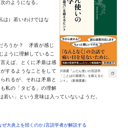
、次のようになる。
私は）若いわけではな
だろうか？ 矛盾が感じ
じように理解しているこ
て言えば、とくに矛盾は感
人がするようなことをして
川添愛『ふだん使いの言語学
「ことばの基礎力」を鍛えるヒ
じられるが、それは矛盾と
ント』（新潮選書）
とも私の「タピる」の理解
は若い」という意味は入っていないようだ。
はなぜ大炎上を招くのか｣言語学者が解説する