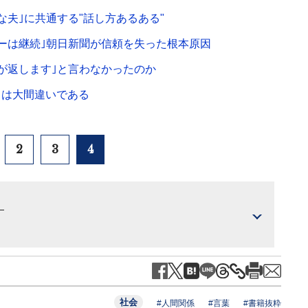
夫｣に共通する"話し方あるある"
ーは継続｣朝日新聞が信頼を失った根本原因
が返します｣と言わなかったのか
す｣は大間違いである
2
3
4
）
社会
#人間関係
#言葉
#書籍抜粋