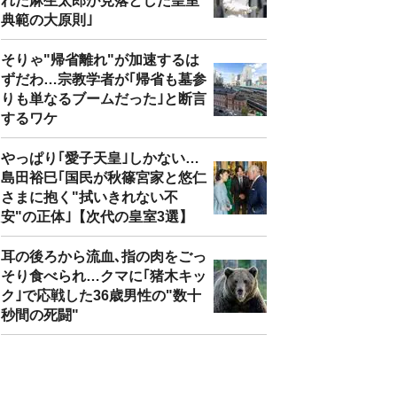
れた麻生太郎が見落とした皇室
典範の大原則｣
そりゃ"帰省離れ"が加速するは
ずだわ…宗教学者が｢帰省も墓参
りも単なるブームだった｣と断言
するワケ
やっぱり｢愛子天皇｣しかない…
島田裕巳｢国民が秋篠宮家と悠仁
さまに抱く"拭いきれない不
安"の正体｣【次代の皇室3選】
耳の後ろから流血､指の肉をごっ
そり食べられ…クマに｢猪木キッ
ク｣で応戦した36歳男性の"数十
秒間の死闘"