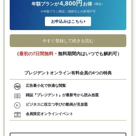
4,800円
年額プランが
お得
（税込）
※年額プラン限定／他割引との併用不可
お申込みはこちら
今すぐ登録して続きを読む
（
最初の7日間無料
・無料期間内はいつでも解約可）
プレジデントオンライン有料会員の4つの特典
広告最小化で快適な閲覧
雑誌『プレジデント』が最新号から読み放題
ビジネスに役立つ学びの動画が見放題
会員限定オンラインイベント