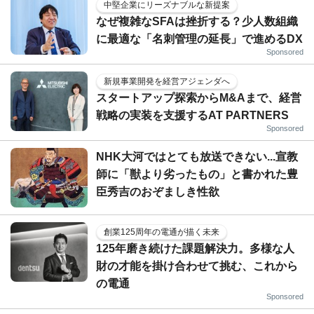
中堅企業にリーズナブルな新提案
なぜ複雑なSFAは挫折する？少人数組織
に最適な「名刺管理の延長」で進めるDX
Sponsored
新規事業開発を経営アジェンダへ
スタートアップ探索からM&Aまで、経営
戦略の実装を支援するAT PARTNERS
Sponsored
NHK大河ではとても放送できない...宣教
師に「獣より劣ったもの」と書かれた豊
臣秀吉のおぞましき性欲
創業125周年の電通が描く未来
125年磨き続けた課題解決力。多様な人
財の才能を掛け合わせて挑む、これから
の電通
Sponsored