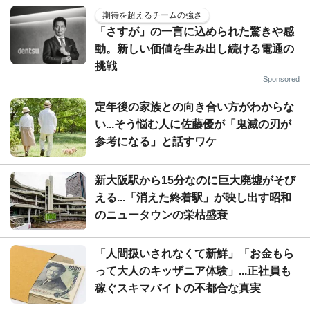
期待を超えるチームの強さ
「さすが」の一言に込められた驚きや感
動。新しい価値を生み出し続ける電通の
挑戦
Sponsored
定年後の家族との向き合い方がわからな
い...そう悩む人に佐藤優が「鬼滅の刃が
参考になる」と話すワケ
新大阪駅から15分なのに巨大廃墟がそび
える...「消えた終着駅」が映し出す昭和
のニュータウンの栄枯盛衰
「人間扱いされなくて新鮮」「お金もら
って大人のキッザニア体験」...正社員も
稼ぐスキマバイトの不都合な真実