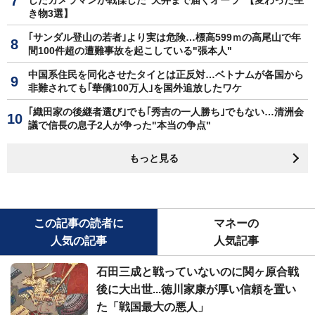
したカメラマンが戦慄した"天井まで届くオーラ"【変わった生
き物3選】
｢サンダル登山の若者｣より実は危険…標高599ｍの高尾山で年
間100件超の遭難事故を起こしている"張本人"
中国系住民を同化させたタイとは正反対…ベトナムが各国から
非難されても｢華僑100万人｣を国外追放したワケ
｢織田家の後継者選び｣でも｢秀吉の一人勝ち｣でもない…清洲会
議で信長の息子2人が争った"本当の争点"
もっと見る
この記事の読者に
マネーの
人気の記事
人気記事
石田三成と戦っていないのに関ヶ原合戦
後に大出世...徳川家康が厚い信頼を置い
た「戦国最大の悪人」