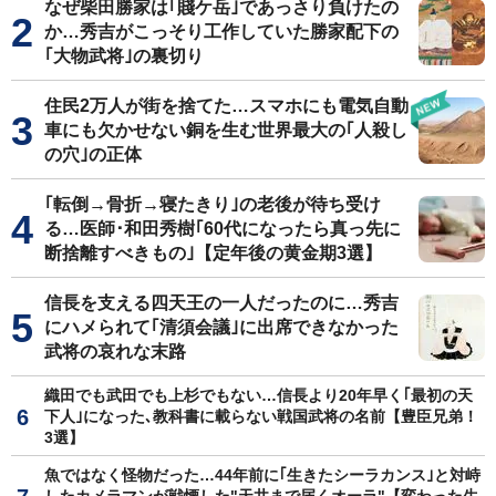
なぜ柴田勝家は｢賤ケ岳｣であっさり負けたの
か…秀吉がこっそり工作していた勝家配下の
｢大物武将｣の裏切り
住民2万人が街を捨てた…スマホにも電気自動
車にも欠かせない銅を生む世界最大の｢人殺し
の穴｣の正体
｢転倒→骨折→寝たきり｣の老後が待ち受け
る…医師･和田秀樹｢60代になったら真っ先に
断捨離すべきもの｣【定年後の黄金期3選】
信長を支える四天王の一人だったのに…秀吉
にハメられて｢清須会議｣に出席できなかった
武将の哀れな末路
織田でも武田でも上杉でもない…信長より20年早く｢最初の天
下人｣になった､教科書に載らない戦国武将の名前【豊臣兄弟！
3選】
魚ではなく怪物だった…44年前に｢生きたシーラカンス｣と対峙