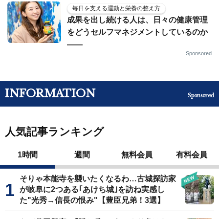
毎日を支える運動と栄養の整え方
成果を出し続ける人は、日々の健康管理
をどうセルフマネジメントしているのか
——
Sponsored
INFORMATION
Sponsored
人気記事ランキング
1時間
週間
無料会員
有料会員
そりゃ本能寺を襲いたくなるわ…古城探訪家
が岐阜に2つある｢あけち城｣を訪ね実感し
た"光秀→信長の恨み"【豊臣兄弟！3選】