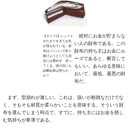
絶対にお金が貯まらな
【サイフ1】レシート
がたまりすぎてお札
い人の財布である。この
が埋もれている。財
財布の持ち主はお金にル
布はパンパンで折り
曲げようとしても完
ーズであると、断言して
全には畳めず、戻っ
もいい。あらゆる意味に
てくる。誰の目にも
診断結果は明らか
おいて、最低、最悪の財
か？
布だ。
まず、型崩れが激しい。これは、扱いが粗雑なだけでな
く、そもそも材質が柔らかいことを意味する。そういう財
布を選んでしまう時点で、すでに、持ち主にはお金を慈し
む気持ちが希薄である。