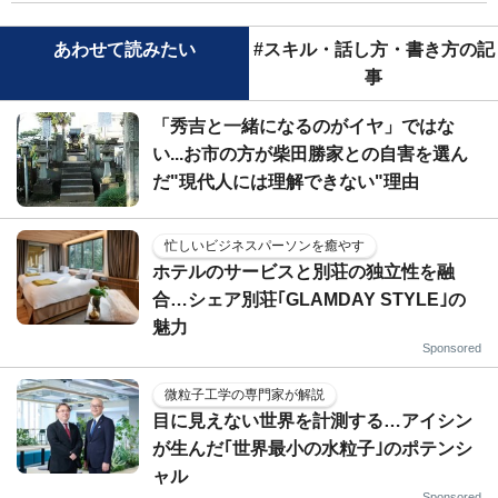
あわせて読みたい
#スキル・話し方・書き方の記
事
「秀吉と一緒になるのがイヤ」ではな
い...お市の方が柴田勝家との自害を選ん
だ"現代人には理解できない"理由
忙しいビジネスパーソンを癒やす
ホテルのサービスと別荘の独立性を融
合…シェア別荘｢GLAMDAY STYLE｣の
魅力
Sponsored
微粒子工学の専門家が解説
目に見えない世界を計測する…アイシン
が生んだ｢世界最小の水粒子｣のポテンシ
ャル
Sponsored