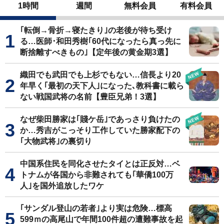
1時間
週間
無料会員
有料会員
｢転倒→骨折→寝たきり｣の老後が待ち受け
る…医師･和田秀樹｢60代になったら真っ先に
断捨離すべきもの｣【定年後の黄金期3選】
織田でも武田でも上杉でもない…信長より20
年早く｢最初の天下人｣になった､教科書に載ら
ない戦国武将の名前【豊臣兄弟！3選】
なぜ柴田勝家は｢賤ケ岳｣であっさり負けたの
か…秀吉がこっそり工作していた勝家配下の
｢大物武将｣の裏切り
中国系住民を同化させたタイとは正反対…ベ
トナムが各国から非難されても｢華僑100万
人｣を国外追放したワケ
｢サンダル登山の若者｣より実は危険…標高
599ｍの高尾山で年間100件超の遭難事故を起