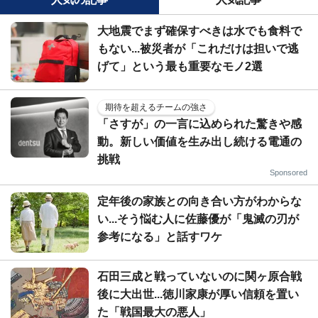
大地震でまず確保すべきは水でも食料で
もない...被災者が「これだけは担いで逃
げて」という最も重要なモノ2選
期待を超えるチームの強さ
「さすが」の一言に込められた驚きや感
動。新しい価値を生み出し続ける電通の
挑戦
Sponsored
定年後の家族との向き合い方がわからな
い...そう悩む人に佐藤優が「鬼滅の刃が
参考になる」と話すワケ
石田三成と戦っていないのに関ヶ原合戦
後に大出世...徳川家康が厚い信頼を置い
た「戦国最大の悪人」