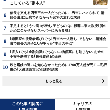
こしている"張本人"
信長を支える四天王の一人だったのに…秀吉にハメられて｢清
須会議｣に出席できなかった武将の哀れな末路
不足すると｢うつ病｣が増え､子どものIQに影響…東大教授｢脳の
ために欠かせないスーパーにある食材｣
｢織田家の後継者選び｣でも｢秀吉の一人勝ち｣でもない…清洲会
議で信長の息子2人が争った"本当の争点"
｢収入｣でも｢金融知識｣でもない…物価高にも動じない､お金の
不安を解消する｢最強資産｣の正体
鉄と鋼鉄の違いを知らなかったために1700万人超が死亡…毛沢
東の｢大躍進政策｣の悲劇的結末
もっと見る
この記事の読者に
キャリアの
人気の記事
人気記事