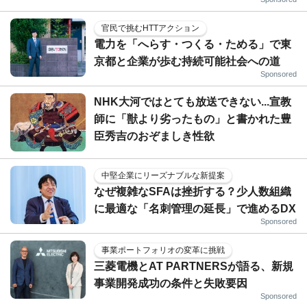
官民で挑むHTTアクション
電力を「へらす・つくる・ためる」で東
京都と企業が歩む持続可能社会への道
Sponsored
NHK大河ではとても放送できない...宣教
師に「獣より劣ったもの」と書かれた豊
臣秀吉のおぞましき性欲
中堅企業にリーズナブルな新提案
なぜ複雑なSFAは挫折する？少人数組織
に最適な「名刺管理の延長」で進めるDX
Sponsored
事業ポートフォリオの変革に挑戦
三菱電機とAT PARTNERSが語る、新規
事業開発成功の条件と失敗要因
Sponsored