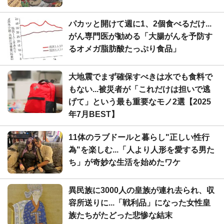
パカッと開けて週に1、2個食べるだけ...
がん専門医が勧める「大腸がんを予防す
るオメガ脂肪酸たっぷり食品」
大地震でまず確保すべきは水でも食料で
もない...被災者が「これだけは担いで逃
げて」という最も重要なモノ2選【2025
年7月BEST】
11体のラブドールと暮らし"正しい性行
為"を楽しむ...「人より人形を愛する男た
ち」が奇妙な生活を始めたワケ
異民族に3000人の皇族が連れ去られ、収
容所送りに...「戦利品」になった女性皇
族たちがたどった悲惨な結末