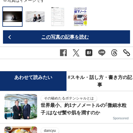
※写真はイメージです
この写真の記事を読む
あわせて読みたい
#スキル・話し方・書き方の記
事
その秘めたるポテンシャルとは
世界最小、約1ナノメートルの｢微細水粒
子｣はなぜ髪や肌を潤すのか
Sponsored
dancyu