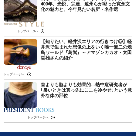
400年、光悦、宗達、遠州らが彩った寛永文
化の魅力と、今年見たい名所・名作選
トップページへ
【知りたい、軽井沢エリアの行きつけ⑤】軽
井沢で生まれた想像の上をいく唯一無二の焼
鳥ワールド『鳥嵩』～アマゾンカカオ・太田
哲雄さんの紹介
トップページへ
首よりも脇よりも効果的…熱中症研究者が
｢暑いときは真っ先にここを冷やせ｣という意
外な体の部位
トップページへ