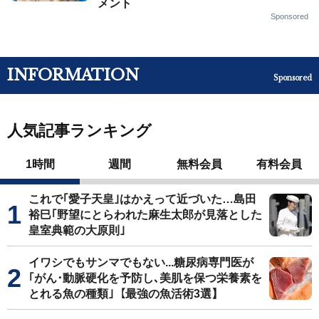
メント
Sponsored
INFORMATION
Sponsored
人気記事ランキング
1時間
週間
無料会員
有料会員
これで｢愛子天皇｣はかえって近づいた…島田
裕巳｢野望にとらわれた麻生太郎が見落とした
皇室典範の大原則｣
イワシでもサンマでもない...糖尿病専門医が
｢がん･動脈硬化を予防し､美肌を保つ栄養素を
とれる魚の種類｣【最強の魚活術3選】