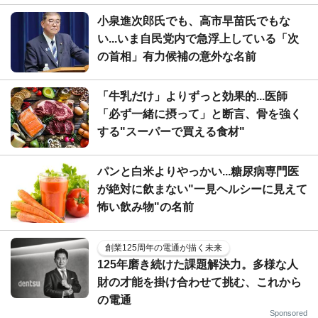
小泉進次郎氏でも、高市早苗氏でもな
い...いま自民党内で急浮上している「次
の首相」有力候補の意外な名前
「牛乳だけ」よりずっと効果的...医師
「必ず一緒に摂って」と断言、骨を強く
する"スーパーで買える食材"
パンと白米よりやっかい...糖尿病専門医
が絶対に飲まない"一見ヘルシーに見えて
怖い飲み物"の名前
創業125周年の電通が描く未来
125年磨き続けた課題解決力。多様な人
財の才能を掛け合わせて挑む、これから
の電通
Sponsored