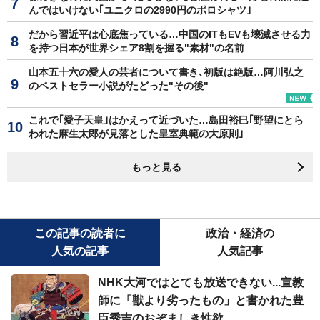
んではいけない｢ユニクロの2990円のポロシャツ｣
だから習近平は心底焦っている…中国のITもEVも壊滅させる力
を持つ日本が世界シェア8割を握る"素材"の名前
山本五十六の愛人の芸者について書き､初版は絶版…阿川弘之
のベストセラー小説がたどった"その後"
これで｢愛子天皇｣はかえって近づいた…島田裕巳｢野望にとら
われた麻生太郎が見落とした皇室典範の大原則｣
もっと見る
この記事の読者に
政治・経済の
人気の記事
人気記事
NHK大河ではとても放送できない...宣教
師に「獣より劣ったもの」と書かれた豊
臣秀吉のおぞましき性欲