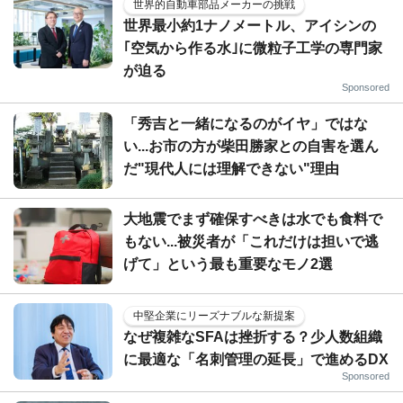
世界的自動車部品メーカーの挑戦
世界最小約1ナノメートル、アイシンの
｢空気から作る水｣に微粒子工学の専門家
が迫る
Sponsored
「秀吉と一緒になるのがイヤ」ではな
い...お市の方が柴田勝家との自害を選ん
だ"現代人には理解できない"理由
大地震でまず確保すべきは水でも食料で
もない...被災者が「これだけは担いで逃
げて」という最も重要なモノ2選
中堅企業にリーズナブルな新提案
なぜ複雑なSFAは挫折する？少人数組織
に最適な「名刺管理の延長」で進めるDX
Sponsored