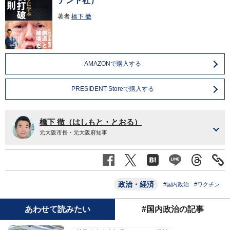
デント社）
著者
橋下 徹
AMAZONで購入する
PRESIDENT Storeで購入する
橋下 徹（はしもと・とおる）
元大阪市長・元大阪府知事
政治・経済
#国内政治
#ワクチン
あわせて読みたい
#国内政治の記事