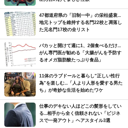
47都道府県の「旧制一中」の栄枯盛衰...
地元トップを維持する名門22校と凋落し
た元名門17校の全リスト
パカッと開けて週に1、2個食べるだけ...
がん専門医が勧める「大腸がんを予防す
るオメガ脂肪酸たっぷり食品」
11体のラブドールと暮らし"正しい性行
為"を楽しむ...「人より人形を愛する男た
ち」が奇妙な生活を始めたワケ
仕事のデキない人ほどこの髪形をしてい
る...相手から全く信頼されない「ビジネ
スで一発アウト」ヘアスタイル3選