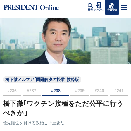
会員登録
検索
ログイン
橋下徹メルマガ｢問題解決の授業｣抜粋版
#236
#237
#238
#239
#240
#241
橋下徹｢ワクチン接種をただ公平に行う
べきか｣
優先順位を付ける政治こそ重要だ