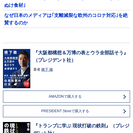
ぬけ食材｣
なぜ日本のメディアは｢支離滅裂な欧州のコロナ対応｣を絶
賛するのか
『大阪都構想＆万博の表とウラ全部話そう』
（プレジデント社）
著者
橋下 徹
AMAZONで購入する
PRESIDENT Storeで購入する
『トランプに学ぶ 現状打破の鉄則』（プレジ