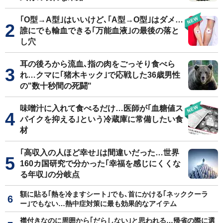
｢O型→A型｣はいいけど､｢A型→O型｣はダメ…
誰にでも輸血できる｢万能血液｣の最後の落と
し穴
耳の後ろから流血､指の肉をごっそり食べら
れ…クマに｢猪木キック｣で応戦した36歳男性
の"数十秒間の死闘"
味噌汁に入れて食べるだけ…医師が｢血糖値ス
パイクを抑える｣という冷蔵庫に常備したい食
材
｢高収入の人ほど幸せ｣は間違いだった…世界
160カ国研究で分かった｢幸福を感じにくくな
る年収｣の分岐点
額に貼る｢熱を冷ますシート｣でも､首にかける｢ネッククーラ
ー｣でもない…熱中症対策に最も効果的なアイテム
襟付きなのに周囲から｢だらしない｣と思われる…帰省の際に選