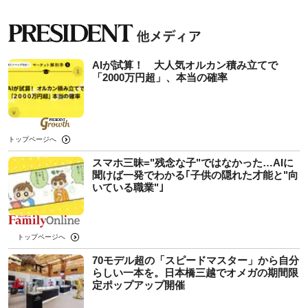
AIが試算！ 大人気オルカン積み立てで
「2000万円超」、本当の確率
トップページへ
スマホ三昧="残念な子"ではなかった…AIに
聞けば一発でわかる｢子供の隠れた才能と"向
いている職業"｣
トップページへ
70モデル超の「スピードマスター」から自分
らしい一本を。日本橋三越でオメガの期間限
定ポップアップ開催