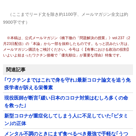
（ここまでリード文を除き約1100字、メールマガジン全文は約
9900字です）
※本稿は、公式メールマガジン《橋下徹の「問題解決の授業」》vol.237（2
月23日配信）の「本論」から一部を抜粋したものです。もっと読みたい方は、
メールマガジン購読をご検討ください。今号は《【有事における政治の役割】
いよいよ始まったワクチン接種で「優先順位」が重要な理由》特集です。
関連記事
｢ワクチンまではこれで身を守れ｣最新コロナ論文を追う免
疫学者が訴える栄養素
現役医師が断言｢緩い日本のコロナ対策はむしろ多くの命
を救った｣
新型コロナが重症化してしまう人に不足していた｢ビタミ
ン｣の正体
メンタル不調のときにまず食べるべき最強で手軽な｢うつ