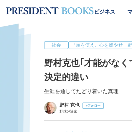
ビジネス
社会
『頭を使え、心を燃やせ 
野村克也｢才能がなく
決定的違い
生涯を通してたどり着いた真理
野村 克也
+フォロー
野球評論家