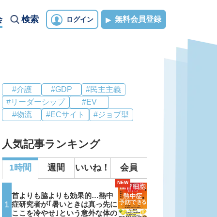
会
検索
無料会員登録
ログイン
#介護
#GDP
#民主主義
#リーダーシップ
#EV
#物流
#ECサイト
#ジョブ型
人気記事ランキング
1時間
週間
いいね！
会員
NEW
首よりも脇よりも効果的…熱中
1
症研究者が｢暑いときは真っ先に
ここを冷やせ｣という意外な体の