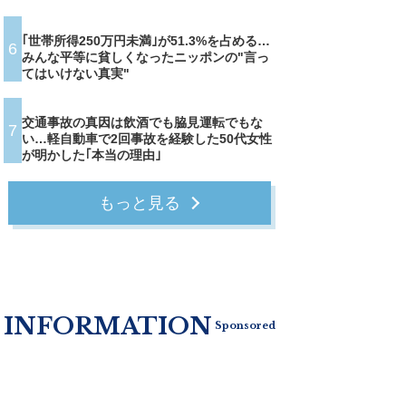
｢世帯所得250万円未満｣が51.3%を占める…
6
みんな平等に貧しくなったニッポンの"言っ
てはいけない真実"
交通事故の真因は飲酒でも脇見運転でもな
7
い…軽自動車で2回事故を経験した50代女性
が明かした｢本当の理由｣
もっと見る
INFORMATION
Sponsored