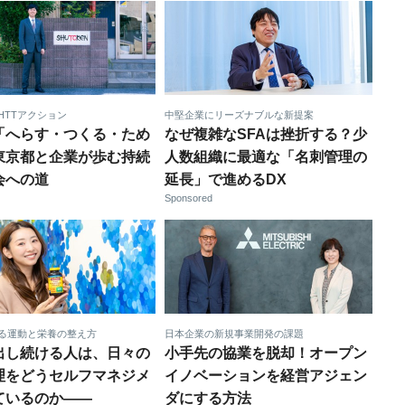
HTTアクション
中堅企業にリーズナブルな新提案
「へらす・つくる・ため
なぜ複雑なSFAは挫折する？少
東京都と企業が歩む持続
人数組織に最適な「名刺管理の
会への道
延長」で進めるDX
Sponsored
る運動と栄養の整え方
日本企業の新規事業開発の課題
出し続ける人は、日々の
小手先の協業を脱却！オープン
理をどうセルフマネジメ
イノベーションを経営アジェン
ているのか——
ダにする方法