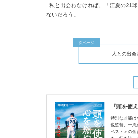
私と出会わなければ、「江夏の21
ないだろう。
人との出会
『頭を使
特別な才能は
也監督、一周
ベスト＞の金