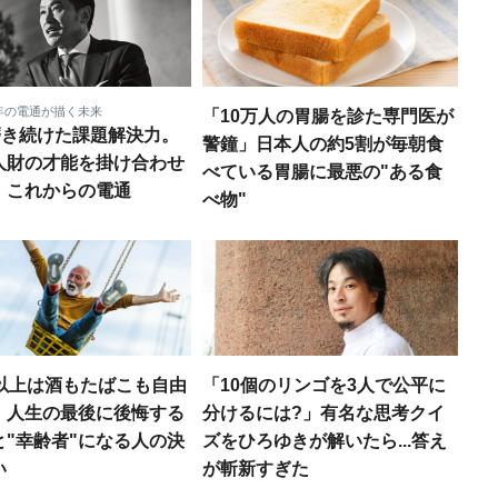
周年の電通が描く未来
「10万人の胃腸を診た専門医が
年磨き続けた課題解決力。
警鐘」日本人の約5割が毎朝食
人財の才能を掛け合わせ
べている胃腸に最悪の"ある食
、これからの電通
べ物"
歳以上は酒もたばこも自由
「10個のリンゴを3人で公平に
」人生の最後に後悔する
分けるには?」有名な思考クイ
と"幸齢者"になる人の決
ズをひろゆきが解いたら...答え
い
が斬新すぎた