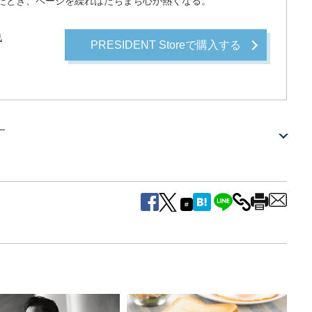
たとき、ページを繰ればたちまち心が熱くなる。
也
PRESIDENT Storeで購入する
）
#