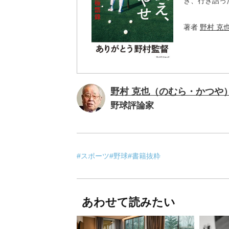
き、行き詰っ
著者
野村 克
野村 克也（のむら・かつや
野球評論家
#スポーツ
#野球
#書籍抜粋
あわせて読みたい