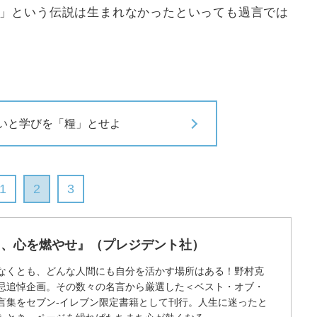
球」という伝説は生まれなかったといっても過言では
いと学びを「糧」とせよ
1
2
3
え、心を燃やせ』（プレジデント社）
なくとも、どんな人間にも自分を活かす場所はある！野村克
忌追悼企画。その数々の名言から厳選した＜ベスト・オブ・
言集をセブン-イレブン限定書籍として刊行。人生に迷ったと