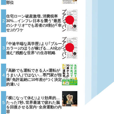
部位
住宅ローン破産激増､消費税率
2
30%…インフレ日本を襲う"最悪
のシナリオ"でも若者の8割が｢幸
せ｣のワケ
｢中途半端な高学歴｣より｢ブルー
3
カラー｣のほうが稼げる…AI化が
進む"残酷な世界"の生存戦略
｢高齢でも運転できる人=運転が
4
うまい人｣ではない…専門家が指
摘｢免許返納に10年差がつく決定
的違い｣
｢横になって休む｣より効果的…
5
たった7秒､世界最速で疲れた脳
を回復させる室内･全身運動の内
容