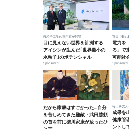
微粒子工学の専門家が解説
官民で挑む
目に見えない世界を計測する…
電力を
アイシンが生んだ｢世界最小の
る」で
水粒子｣のポテンシャル
可能社
Sponsored
Sponsored
毎日を支え
だから家康はすごかった...自分
成果を
を苦しめてきた難敵・武田勝頼
健康管
の首を前に徳川家康が放ったひ
ントし