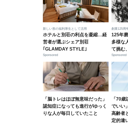
新しい形の福利厚生として活用
創業125
ホテルと別荘の利点を凝縮…経
125
営者が選ぶシェア別荘
多様な
｢GLAMDAY STYLE｣
て挑む
Sponsored
Sponsored
「脳トレはほぼ無意味だった」
「70
認知症になっても進行がゆっく
でいい
りな人が毎日していたこと
高齢者
定的違