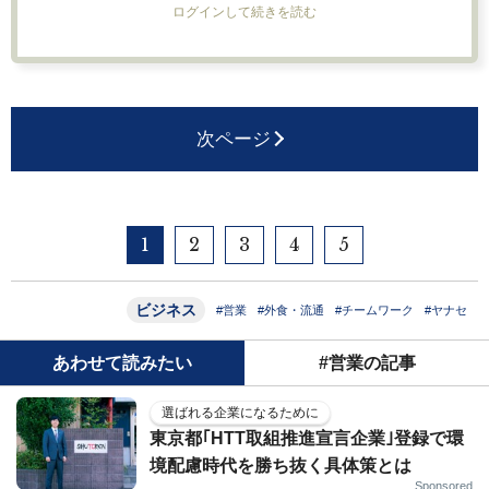
ログインして続きを読む
次ページ
1
2
3
4
5
ビジネス
#営業
#外食・流通
#チームワーク
#ヤナセ
あわせて読みたい
#営業の記事
選ばれる企業になるために
東京都｢HTT取組推進宣言企業｣登録で環
境配慮時代を勝ち抜く具体策とは
Sponsored