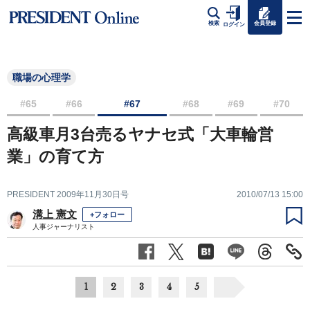
会員登録
検索
ログイン
職場の心理学
#65
#66
#67
#68
#69
#70
高級車月3台売るヤナセ式「大車輪営
業」の育て方
PRESIDENT 2009年11月30日号
2010/07/13 15:00
溝上 憲文
+フォロー
人事ジャーナリスト
1
2
3
4
5