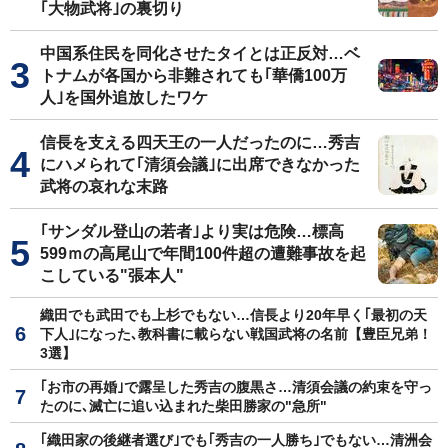
｢大物武将｣の裏切り
中国系住民を同化させたタイとは正反対…ベ
トナムが各国から非難されても｢華僑100万
人｣を国外追放したワケ
信長を支える四天王の一人だったのに…秀吉
にハメられて｢清須会議｣に出席できなかった
武将の哀れな末路
｢サンダル登山の若者｣より実は危険…標高
599ｍの高尾山で年間100件超の遭難事故を起
こしている"張本人"
織田でも武田でも上杉でもない…信長より20年早く｢最初の天
下人｣になった､教科書に載らない戦国武将の名前【豊臣兄弟！
3選】
｢お市の再婚｣で露呈した秀吉の腹黒さ…清須会議の約束を守っ
たのに､滅亡に追い込まれた柴田勝家の"急所"
｢織田家の後継者選び｣でも｢秀吉の一人勝ち｣でもない…清洲会