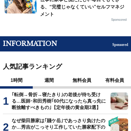
る、“完璧じゃなくていい”セルフマネジ
メント
Sponsored
INFORMATION
Sponsored
人気記事ランキング
1時間
週間
無料会員
有料会員
｢転倒→骨折→寝たきり｣の老後が待ち受け
る…医師･和田秀樹｢60代になったら真っ先に
断捨離すべきもの｣【定年後の黄金期3選】
なぜ柴田勝家は｢賤ケ岳｣であっさり負けたの
か…秀吉がこっそり工作していた勝家配下の