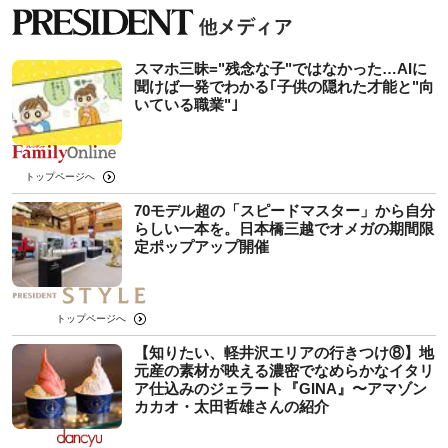
スマホ三昧="残念な子"ではなかった…AIに
聞けば一発でわかる｢子供の隠れた才能と"向
いている職業"｣
トップページへ
70モデル超の「スピードマスター」から自分
らしい一本を。日本橋三越でオメガの期間限
定ポップアップ開催
トップページへ
【知りたい、軽井沢エリアの行きつけ⑧】地
元産の素材が映える濃密でなめらかなイタリ
ア仕込みのジェラート『GINA』〜アマゾン
カカオ・太田哲雄さんの紹介