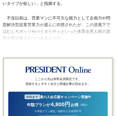
いタイプが欲しい」と指摘する。
不況以前は、営業マンに不可欠な能力として企画力や問
題解決型提案営業力が盛んに吹聴されたが、この逆風下で
はむしろガッツやバイタリティといった体育会系人材の資
質が再評価されつつあるようだ。
ここから先は有料会員限定です。
登録すると今すぐ全文と関連記事が読めます。
夏の入会応援キャンペーン実施中
8/31まで
4,800円
年額プランが
お得
（税込）
※年額プラン限定／他割引との併用不可