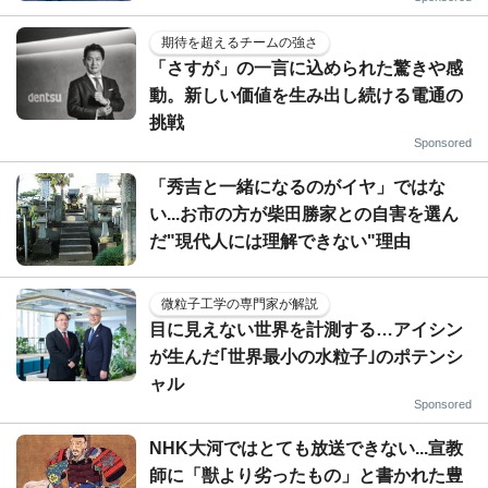
期待を超えるチームの強さ
「さすが」の一言に込められた驚きや感
動。新しい価値を生み出し続ける電通の
挑戦
Sponsored
「秀吉と一緒になるのがイヤ」ではな
い...お市の方が柴田勝家との自害を選ん
だ"現代人には理解できない"理由
微粒子工学の専門家が解説
目に見えない世界を計測する…アイシン
が生んだ｢世界最小の水粒子｣のポテンシ
ャル
Sponsored
NHK大河ではとても放送できない...宣教
師に「獣より劣ったもの」と書かれた豊