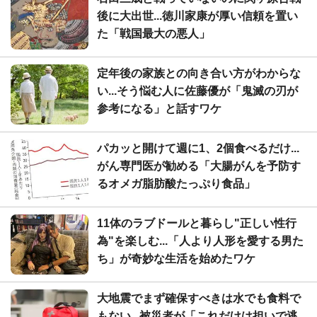
後に大出世...徳川家康が厚い信頼を置い
た「戦国最大の悪人」
定年後の家族との向き合い方がわからな
い...そう悩む人に佐藤優が「鬼滅の刃が
参考になる」と話すワケ
パカッと開けて週に1、2個食べるだけ...
がん専門医が勧める「大腸がんを予防す
るオメガ脂肪酸たっぷり食品」
11体のラブドールと暮らし"正しい性行
為"を楽しむ...「人より人形を愛する男た
ち」が奇妙な生活を始めたワケ
大地震でまず確保すべきは水でも食料で
もない...被災者が「これだけは担いで逃