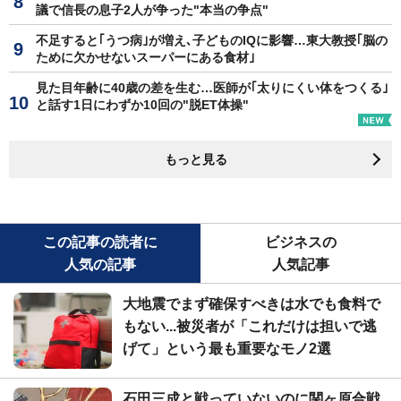
議で信長の息子2人が争った"本当の争点"
不足すると｢うつ病｣が増え､子どものIQに影響…東大教授｢脳の
ために欠かせないスーパーにある食材｣
見た目年齢に40歳の差を生む…医師が｢太りにくい体をつくる｣
と話す1日にわずか10回の"脱ET体操"
もっと見る
この記事の読者に
ビジネスの
人気の記事
人気記事
大地震でまず確保すべきは水でも食料で
もない...被災者が「これだけは担いで逃
げて」という最も重要なモノ2選
石田三成と戦っていないのに関ヶ原合戦