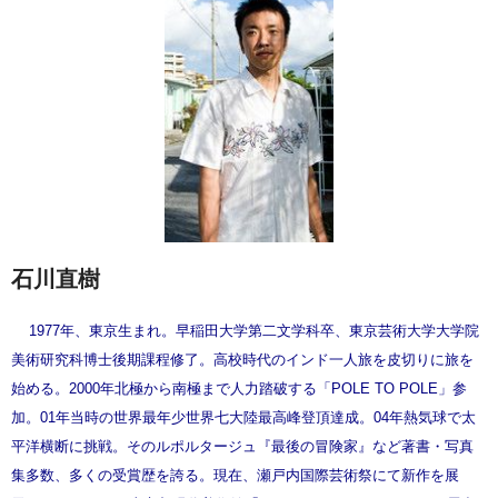
石川直樹
1977年、東京生まれ。早稲田大学第二文学科卒、東京芸術大学大学院
美術研究科博士後期課程修了。高校時代のインド一人旅を皮切りに旅を
始める。2000年北極から南極まで人力踏破する「POLE TO POLE」参
加。01年当時の世界最年少世界七大陸最高峰登頂達成。04年熱気球で太
平洋横断に挑戦。そのルポルタージュ『最後の冒険家』など著書・写真
集多数、多くの受賞歴を誇る。現在、瀬戸内国際芸術祭にて新作を展