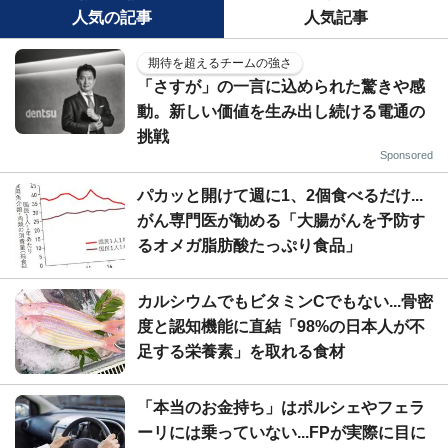
人気の記事
人気記事
期待を超えるチームの強さ
「さすが」の一言に込められた驚きや感
動。新しい価値を生み出し続ける電通の
挑戦
Sponsored
パカッと開けて週に1、2個食べるだけ...
がん専門医が勧める「大腸がんを予防す
るオメガ脂肪酸たっぷり食品」
カルシウムでもビタミンCでもない...骨密
度と認知機能に直結「98%の日本人が不
足する栄養素」を取れる食材
「本当のお金持ち」はポルシェやフェラ
ーリには乗っていない...FPが実際に目に