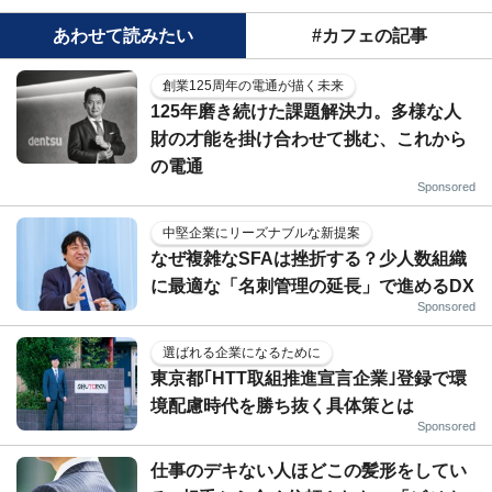
あわせて読みたい
#カフェの記事
創業125周年の電通が描く未来
125年磨き続けた課題解決力。多様な人
財の才能を掛け合わせて挑む、これから
の電通
Sponsored
中堅企業にリーズナブルな新提案
なぜ複雑なSFAは挫折する？少人数組織
に最適な「名刺管理の延長」で進めるDX
Sponsored
選ばれる企業になるために
東京都｢HTT取組推進宣言企業｣登録で環
境配慮時代を勝ち抜く具体策とは
Sponsored
仕事のデキない人ほどこの髪形をしてい