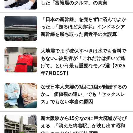
した「富裕層のクルマ」の真実
「日本の新幹線」を売らずに済んでよか
った...「走るほど大赤字」インドネシア
新幹線を勝ち取った習近平の大誤算
大地震でまず確保すべきは水でも食料で
もない...被災者が「これだけは担いで逃
げて」という最も重要なモノ2選【2025
年7月BEST】
なぜ日本人夫婦の3組に1組が離婚するの
か...「価値観の違い」でも「セックスレ
ス」でもない本当の原因
新大阪駅から15分なのに巨大廃墟がそび
える...「消えた終着駅」が映し出す昭和