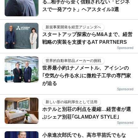
る...相手から全く信頼されない「ビジネ
スで一発アウト」ヘアスタイル3選
新規事業開発を経営アジェンダへ
スタートアップ探索からM&Aまで、経営
戦略の実装を支援するAT PARTNERS
Sponsored
世界的自動車部品メーカーの挑戦
世界最小約1ナノメートル、アイシンの
｢空気から作る水｣に微粒子工学の専門家
が迫る
Sponsored
新しい形の福利厚生として活用
ホテルと別荘の利点を凝縮…経営者が選
ぶシェア別荘｢GLAMDAY STYLE｣
Sponsored
小泉進次郎氏でも、高市早苗氏でもな