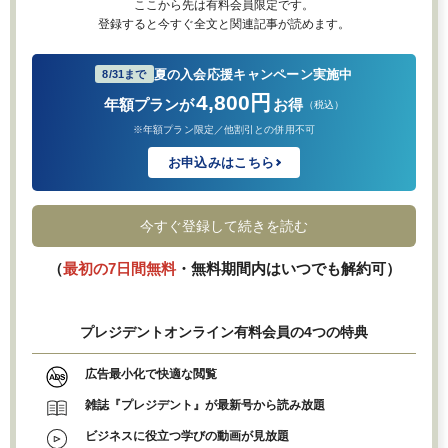
ここから先は有料会員限定です。
登録すると今すぐ全文と関連記事が読めます。
夏の入会応援キャンペーン実施中
8/31まで
4,800円
年額プランが
お得
（税込）
※年額プラン限定／他割引との併用不可
お申込みはこちら
今すぐ登録して続きを読む
（
最初の7日間無料
・無料期間内はいつでも解約可）
プレジデントオンライン有料会員の4つの特典
広告最小化で快適な閲覧
雑誌『プレジデント』が最新号から読み放題
ビジネスに役立つ学びの動画が見放題