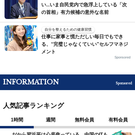
い...いま自民党内で急浮上している「次
の首相」有力候補の意外な名前
自分を整えるための健康習慣
仕事に家事と慌ただしい毎日でもでき
る、“完璧じゃなくていい”セルフマネジ
メント
Sponsored
INFORMATION
Sponsored
人気記事ランキング
1時間
週間
無料会員
有料会員
だから習近平は心底焦っている…中国のITも