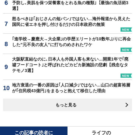
予防し､美肌を保つ栄養素をとれる魚の種類｣【最強の魚活術3
選】
怒るべきは｢おじさんの短パン｣ではない…海外報道から見えた
国民に省エネを押し付けるだけの日本政府の無策
｢進学校→慶應大→大企業｣の学歴エリートが10数年ぶりに再会
した"元不良の友人"に打ちのめされたワケ
大阪駅直結なのに､日本人も外国人客も来ない…開業1年で｢廃
墟フードコート｣と呼ばれたピカピカ新施設の悲劇【残念なタ
テモノ3選】
地方衰退の一番の原因は｢人口減少｣ではない…山口の超富裕層
が｢住民税43億円｣をまるっと抱えて移住した理由
もっと見る
この記事の読者に
ライフの