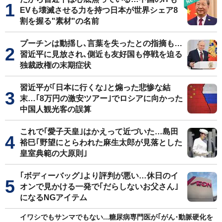
EVも壊滅させる力を持つ日本が世界シェア8
割を握る"素材"の名前
プーチンは動揺し､言葉を失ったとの指摘も…
習近平に見放され､側近も友好国も停戦を迫る
独裁政権の末期症状
習近平が｢日本に行くな｣と煽った悲惨な結
末…｢8万円の激安ツアー｣でロシアに向かった
中国人観光客の誤算
これで｢愛子天皇｣はかえって近づいた…島田
裕巳｢野望にとらわれた麻生太郎が見落とした
皇室典範の大原則｣
｢ボディーバッグ｣より評判が悪い…休日のイ
オンで見かける一発で｢だらしないお父さん｣
になるNGアイテム
イワシでもサンマでもない...糖尿病専門医が｢がん･動脈硬化を