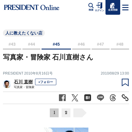
会員登録
検索
ログイン
人に教えたくない店
#43
#44
#45
#46
#47
#48
写真家・冒険家 石川直樹さん
PRESIDENT 2010年8月16日号
2010/08/29 13:00
石川 直樹
+フォロー
写真家・冒険家
1
2