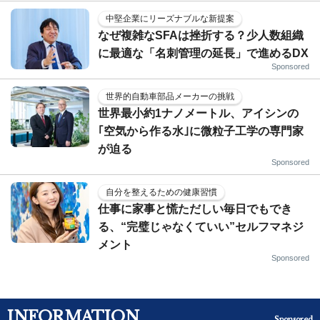
中堅企業にリーズナブルな新提案
なぜ複雑なSFAは挫折する？少人数組織
に最適な「名刺管理の延長」で進めるDX
Sponsored
世界的自動車部品メーカーの挑戦
世界最小約1ナノメートル、アイシンの
｢空気から作る水｣に微粒子工学の専門家
が迫る
Sponsored
自分を整えるための健康習慣
仕事に家事と慌ただしい毎日でもでき
る、“完璧じゃなくていい”セルフマネジ
メント
Sponsored
INFORMATION
Sponsored