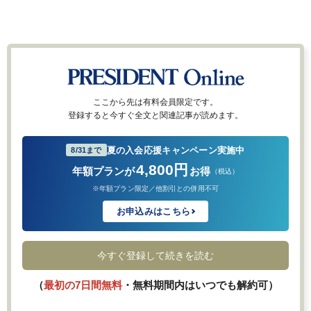
ここから先は有料会員限定です。
登録すると今すぐ全文と関連記事が読めます。
夏の入会応援キャンペーン実施中
8/31まで
4,800円
年額プランが
お得
（税込）
※年額プラン限定／他割引との併用不可
お申込みはこちら
今すぐ登録して続きを読む
（
最初の7日間無料
・無料期間内はいつでも解約可）