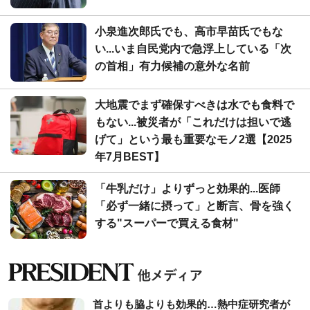
小泉進次郎氏でも、高市早苗氏でもな
い...いま自民党内で急浮上している「次
の首相」有力候補の意外な名前
大地震でまず確保すべきは水でも食料で
もない...被災者が「これだけは担いで逃
げて」という最も重要なモノ2選【2025
年7月BEST】
「牛乳だけ」よりずっと効果的...医師
「必ず一緒に摂って」と断言、骨を強く
する"スーパーで買える食材"
首よりも脇よりも効果的…熱中症研究者が