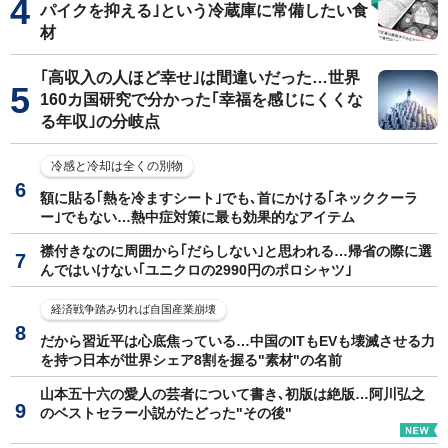
パイクを抑える｣という冷蔵庫に常備したい食
材
｢高収入の人ほど幸せ｣は間違いだった…世界
160カ国研究で分かった｢幸福を感じにくくな
る年収｣の分岐点
冷感と冷却は全くの別物
額に貼る｢熱を冷ますシート｣でも､首にかける｢ネッククーラ
ー｣でもない…熱中症対策に最も効果的なアイテム
襟付きなのに周囲から｢だらしない｣と思われる…帰省の際に選
んではいけない｢ユニクロの2990円のポロシャツ｣
経済戦争踏み切れば自国産業崩壊
だから習近平は心底焦っている…中国のITもEVも壊滅させる力
を持つ日本が世界シェア8割を握る"素材"の名前
山本五十六の愛人の芸者について書き､初版は絶版…阿川弘之
のベストセラー小説がたどった"その後"