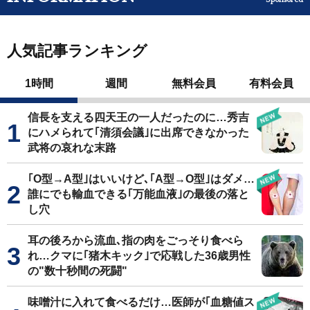
人気記事ランキング
1時間
週間
無料会員
有料会員
信長を支える四天王の一人だったのに…秀吉
にハメられて｢清須会議｣に出席できなかった
武将の哀れな末路
｢O型→A型｣はいいけど､｢A型→O型｣はダメ…
誰にでも輸血できる｢万能血液｣の最後の落と
し穴
耳の後ろから流血､指の肉をごっそり食べら
れ…クマに｢猪木キック｣で応戦した36歳男性
の"数十秒間の死闘"
味噌汁に入れて食べるだけ…医師が｢血糖値ス