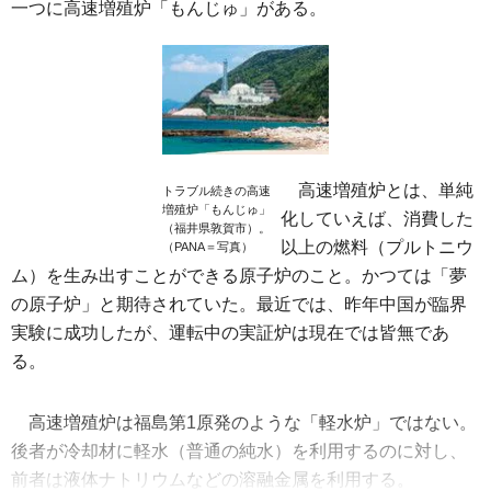
一つに高速増殖炉「もんじゅ」がある。
高速増殖炉とは、単純
トラブル続きの高速
増殖炉「もんじゅ」
化していえば、消費した
（福井県敦賀市）。
以上の燃料（プルトニウ
（PANA＝写真）
ム）を生み出すことができる原子炉のこと。かつては「夢
の原子炉」と期待されていた。最近では、昨年中国が臨界
実験に成功したが、運転中の実証炉は現在では皆無であ
る。
高速増殖炉は福島第1原発のような「軽水炉」ではない。
後者が冷却材に軽水（普通の純水）を利用するのに対し、
前者は液体ナトリウムなどの溶融金属を利用する。