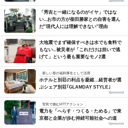
Sponsored
「秀吉と一緒になるのがイヤ」ではな
い...お市の方が柴田勝家との自害を選ん
だ"現代人には理解できない"理由
大地震でまず確保すべきは水でも食料で
もない...被災者が「これだけは担いで逃
げて」という最も重要なモノ2選
新しい形の福利厚生として活用
ホテルと別荘の利点を凝縮…経営者が選
ぶシェア別荘｢GLAMDAY STYLE｣
Sponsored
官民で挑むHTTアクション
電力を「へらす・つくる・ためる」で東
京都と企業が歩む持続可能社会への道
Sponsored