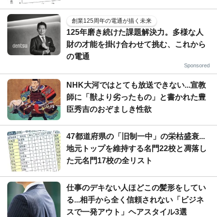
創業125周年の電通が描く未来
125年磨き続けた課題解決力。多様な人
財の才能を掛け合わせて挑む、これから
の電通
Sponsored
NHK大河ではとても放送できない...宣教
師に「獣より劣ったもの」と書かれた豊
臣秀吉のおぞましき性欲
47都道府県の「旧制一中」の栄枯盛衰...
地元トップを維持する名門22校と凋落し
た元名門17校の全リスト
仕事のデキない人ほどこの髪形をしてい
る...相手から全く信頼されない「ビジネ
スで一発アウト」ヘアスタイル3選