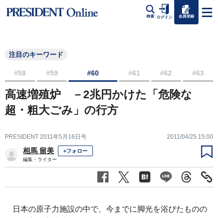
会員登録
検索
ログイン
注目のキーワード
#58
#59
#60
#61
#62
#63
高速増殖炉 －2兆円かけた「危険な
超・粗大ごみ」の行方
PRESIDENT 2011年5月16日号
2011/04/25 15:00
相馬 留美
+フォロー
編集・ライター
日本の原子力施設の中で、今までに脚光を浴びたものの