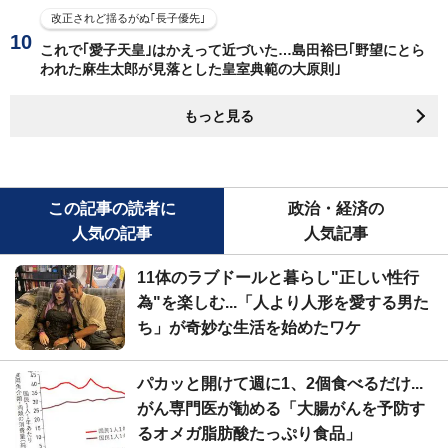
改正されど揺るがぬ｢長子優先｣
これで｢愛子天皇｣はかえって近づいた…島田裕巳｢野望にとら
われた麻生太郎が見落とした皇室典範の大原則｣
もっと見る
この記事の読者に
政治・経済の
人気の記事
人気記事
11体のラブドールと暮らし"正しい性行
為"を楽しむ...「人より人形を愛する男た
ち」が奇妙な生活を始めたワケ
パカッと開けて週に1、2個食べるだけ...
がん専門医が勧める「大腸がんを予防す
るオメガ脂肪酸たっぷり食品」