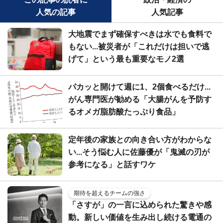
人気の記事
人気記事
大地震でまず確保すべきは水でも食料で
もない...被災者が「これだけは担いで逃
げて」という最も重要なモノ2選
パカッと開けて週に1、2個食べるだけ...
がん専門医が勧める「大腸がんを予防す
るオメガ脂肪酸たっぷり食品」
定年後の家族との向き合い方がわからな
い...そう悩む人に佐藤優が「鬼滅の刃が
参考になる」と話すワケ
期待を超えるチームの強さ
「さすが」の一言に込められた驚きや感
動。新しい価値を生み出し続ける電通の