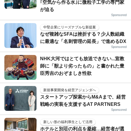
｢空気から作る水｣に微粒子工学の専門家
が迫る
Sponsored
中堅企業にリーズナブルな新提案
なぜ複雑なSFAは挫折する？少人数組織
に最適な「名刺管理の延長」で進めるDX
Sponsored
NHK大河ではとても放送できない...宣教
師に「獣より劣ったもの」と書かれた豊
臣秀吉のおぞましき性欲
新規事業開発を経営アジェンダへ
スタートアップ探索からM&Aまで、経営
戦略の実装を支援するAT PARTNERS
Sponsored
新しい形の福利厚生として活用
ホテルと別荘の利点を凝縮…経営者が選