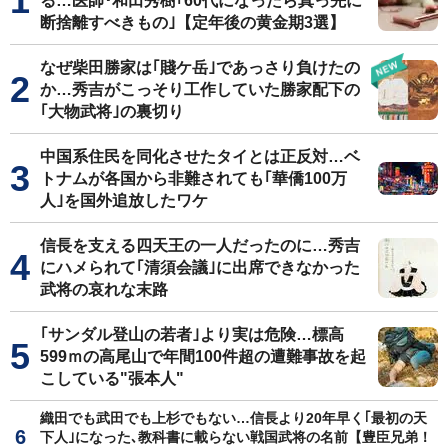
る…医師･和田秀樹｢60代になったら真っ先に
断捨離すべきもの｣【定年後の黄金期3選】
なぜ柴田勝家は｢賤ケ岳｣であっさり負けたの
か…秀吉がこっそり工作していた勝家配下の
｢大物武将｣の裏切り
中国系住民を同化させたタイとは正反対…ベ
トナムが各国から非難されても｢華僑100万
人｣を国外追放したワケ
信長を支える四天王の一人だったのに…秀吉
にハメられて｢清須会議｣に出席できなかった
武将の哀れな末路
｢サンダル登山の若者｣より実は危険…標高
599ｍの高尾山で年間100件超の遭難事故を起
こしている"張本人"
織田でも武田でも上杉でもない…信長より20年早く｢最初の天
下人｣になった､教科書に載らない戦国武将の名前【豊臣兄弟！