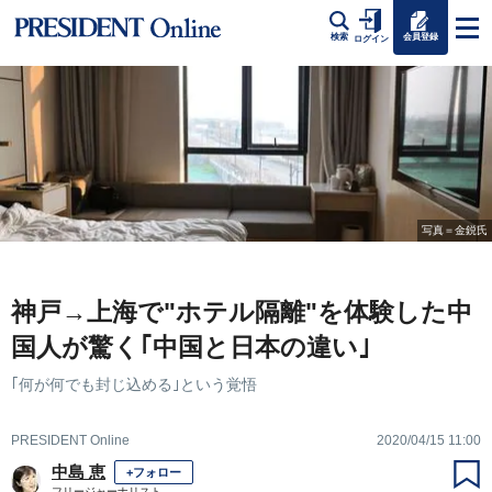
会員登録
検索
ログイン
写真＝金鋭氏
神戸→上海で"ホテル隔離"を体験した中
国人が驚く｢中国と日本の違い｣
｢何が何でも封じ込める｣という覚悟
PRESIDENT Online
2020/04/15 11:00
中島 恵
+フォロー
フリージャーナリスト