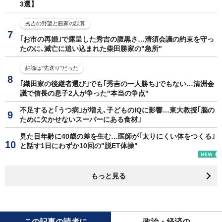
3選】
秀吉の野望と勝家の誤算
｢お市の再婚｣で露呈した秀吉の腹黒さ…清須会議の約束を守っ
たのに､滅亡に追い込まれた柴田勝家の"急所"
結論は"先送り"だった
｢織田家の後継者選び｣でも｢秀吉の一人勝ち｣でもない…清洲会
議で信長の息子2人が争った"本当の争点"
不足すると｢うつ病｣が増え､子どものIQに影響…東大教授｢脳の
ために欠かせないスーパーにある食材｣
見た目年齢に40歳の差を生む…医師が｢太りにくい体をつくる｣
と話す1日にわずか10回の"脱ET体操"
もっと見る
この記事の読者に
政治・経済の