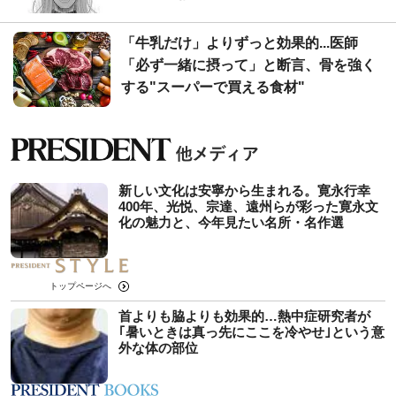
「牛乳だけ」よりずっと効果的...医師
「必ず一緒に摂って」と断言、骨を強く
する"スーパーで買える食材"
新しい文化は安寧から生まれる。寛永行幸
400年、光悦、宗達、遠州らが彩った寛永文
化の魅力と、今年見たい名所・名作選
トップページへ
首よりも脇よりも効果的…熱中症研究者が
｢暑いときは真っ先にここを冷やせ｣という意
外な体の部位