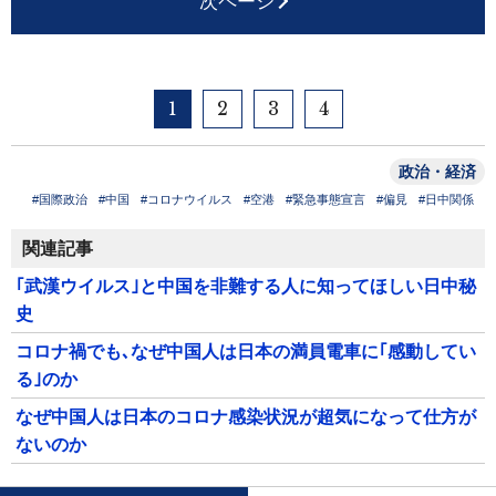
次ページ
1
2
3
4
政治・経済
#国際政治
#中国
#コロナウイルス
#空港
#緊急事態宣言
#偏見
#日中関係
関連記事
｢武漢ウイルス｣と中国を非難する人に知ってほしい日中秘
史
コロナ禍でも､なぜ中国人は日本の満員電車に｢感動してい
る｣のか
なぜ中国人は日本のコロナ感染状況が超気になって仕方が
ないのか