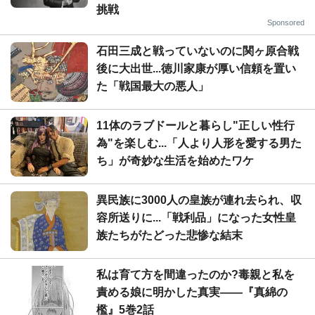
挑戦
Sponsored
石田三成と戦っていないのに関ヶ原合戦
後に大出世...徳川家康が厚い信頼を置い
た「戦国最大の悪人」
11体のラブドールと暮らし"正しい性行
為"を楽しむ...「人より人形を愛する男た
ち」が奇妙な生活を始めたワケ
異民族に3000人の皇族が連れ去られ、収
容所送りに...「戦利品」になった女性皇
族たちがたどった悲惨な結末
私は育て方を間違ったのか?毒親と私を
責める娘に明かした真実――『真綿の
檻』5巻2話