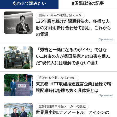
あわせて読みたい
#国際政治の記事
創業125周年の電通が描く未来
125年磨き続けた課題解決力。多様な人
財の才能を掛け合わせて挑む、これから
の電通
Sponsored
「秀吉と一緒になるのがイヤ」ではな
い...お市の方が柴田勝家との自害を選ん
だ"現代人には理解できない"理由
選ばれる企業になるために
東京都｢HTT取組推進宣言企業｣登録で環
境配慮時代を勝ち抜く具体策とは
Sponsored
世界的自動車部品メーカーの挑戦
世界最小約1ナノメートル、アイシンの