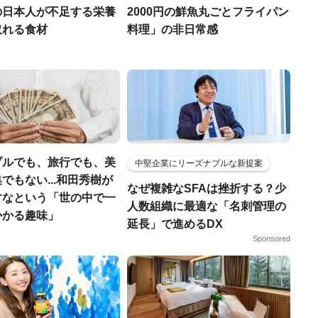
の日本人が不足する栄養
2000円の鮮魚丸ごとフライパン
取れる食材
料理」の非日常感
ブルでも、旅行でも、美
中堅企業にリーズナブルな新提案
でもない...和田秀樹が
なぜ複雑なSFAは挫折する？少
すなという「世の中で一
人数組織に最適な「名刺管理の
かかる趣味」
延長」で進めるDX
Sponsored