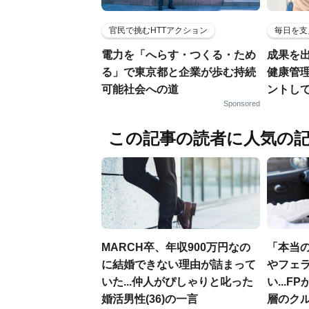
官民で挑むHTTアクション
毎日を支
電力を「へらす・つくる・ため
成果を
る」で東京都と企業が歩む持続
健康管
可能社会への道
ントし
Sponsored
この記事の読者に人気の
MARCH卒、年収900万円なの
「本当
に結婚できない理由が詰まって
やフェ
いた...仲人がぴしゃりと叱った
い...
婚活男性(36)の一言
層のク