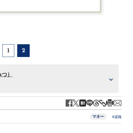
1
2
みつ）
マネー
#退職