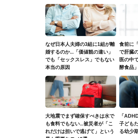
なぜ日本人夫婦の3組に1組が離
食前に
婚するのか...「価値観の違い」
で肝臓の
でも「セックスレス」でもない
医の中
本当の原因
酵食品
大地震でまず確保すべきは水で
「ADH
も食料でもない...被災者が「こ
子ども
れだけは担いで逃げて」という
る幼少