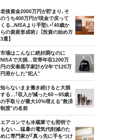
老後資金2000万円が貯まり､そ
のうち400万円が現金で戻って
くる...NISAより手堅い｢40歳か
らの資産形成術｣【投資の始め方
3選】
市場はこんなに絶好調なのに
NISAで大損…世帯年収1200万
円の安泰黒字家計が2年で120万
円溶かした"犯人"
知らないまま働き続けると大損
する…｢収入が減った60～65歳｣
の手取りが最大10%増える"救済
制度"の名前
エアコンでも冷蔵庫でも照明で
もない…猛暑の電気代削減のた
めに専門家が｢真っ先に手をつけ