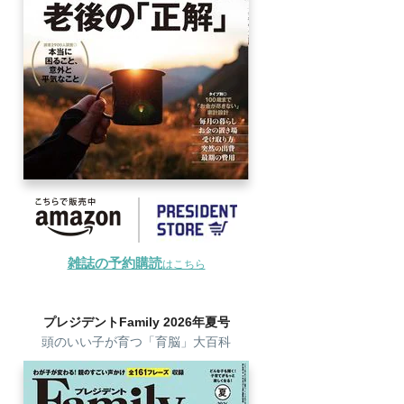
雑誌の予約購読
はこちら
プレジデントFamily 2026年夏号
頭のいい子が育つ「育脳」大百科