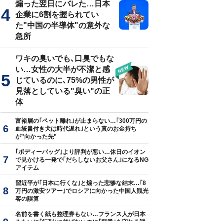
煽った翌日にバレた…日本
企業に6割を握られてい
た"中国の半導体"の意外な
急所
ワキの臭いでも､口臭でもな
い…女性の大半が不潔と感
じているのに､75%の男性が
見落としている"臭い"の正
体
富裕層の｢ペット離れ｣が止まらない…｢300万円の
血統書付き犬は時代遅れ｣という真のお金持ち
が"向かった先"
｢ボディーバッグ｣より評判が悪い…休日のイオン
で見かける一発で｢だらしないお父さん｣になるNG
アイテム
習近平が｢日本に行くな｣と煽った悲惨な結末…｢8
万円の激安ツアー｣でロシアに向かった中国人観光
客の誤算
名前を書く紙も整理券もない…フランス人が日本