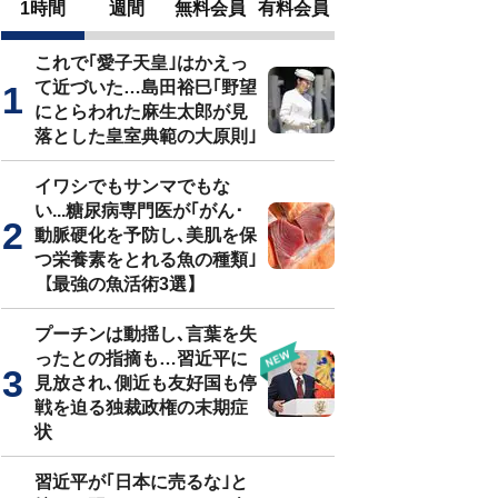
1時間
週間
無料会員
有料会員
これで｢愛子天皇｣はかえっ
て近づいた…島田裕巳｢野望
にとらわれた麻生太郎が見
落とした皇室典範の大原則｣
イワシでもサンマでもな
い...糖尿病専門医が｢がん･
動脈硬化を予防し､美肌を保
つ栄養素をとれる魚の種類｣
【最強の魚活術3選】
プーチンは動揺し､言葉を失
ったとの指摘も…習近平に
見放され､側近も友好国も停
戦を迫る独裁政権の末期症
状
習近平が｢日本に売るな｣と