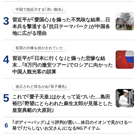
中国で急拡大する｢赤い観光｣
習近平が｢愛国心｣を煽った不気味な結果…日
本兵を撃退する｢抗日テーマパーク｣が中国各
地に広がる理由
犯罪の片棒を担がされていた
習近平が｢日本に行くな｣と煽った悲惨な結
末…｢8万円の激安ツアー｣でロシアに向かった
中国人観光客の誤算
改正されど揺るがぬ｢長子優先｣
これで｢愛子天皇｣はかえって近づいた…島田
裕巳｢野望にとらわれた麻生太郎が見落とした
皇室典範の大原則｣
｢ボディーバッグ｣より評判が悪い…休日のイオンで見かける一
発で｢だらしないお父さん｣になるNGアイテム