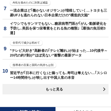
AI化を進めたのに決算は減益
一流企業ほど｢働かないオジサン｣が増殖していく…トヨタも三
菱UFJも逃れられない日本企業だけの"構造的欠陥"
イワシでもサンマでもない...糖尿病専門医が｢がん･動脈硬化を
予防し､美肌を保つ栄養素をとれる魚の種類｣【最強の魚活術3
選】
全世代で減少は初めて
"テレビ大好き"高齢者の｢テレビ離れ｣が始まった…10代後半～
20代の約7割が"ほぼ見ない"衝撃の最新データ
指導者の言葉と国民の気持ちは別
習近平が｢日本に行くな｣と煽っても､寿司は奪えない…｢スシロ
ー14時間待ち｣が映し出す中国人客の本音
もっと見る