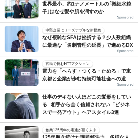
世界最小、約1ナノメートルの｢微細水粒
子｣はなぜ髪や肌を潤すのか
Sponsored
中堅企業にリーズナブルな新提案
なぜ複雑なSFAは挫折する？少人数組織
に最適な「名刺管理の延長」で進めるDX
Sponsored
官民で挑むHTTアクション
電力を「へらす・つくる・ためる」で東
京都と企業が歩む持続可能社会への道
Sponsored
仕事のデキない人ほどこの髪形をしてい
る...相手から全く信頼されない「ビジネ
スで一発アウト」ヘアスタイル3選
創業125周年の電通が描く未来
125年磨き続けた課題解決力。多様な人