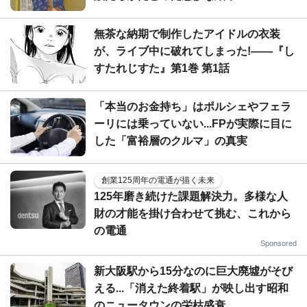
無茶な納期で制作したアイドルの衣装
が、ライブ中に破れてしまった!――『し
すたれじすた』第1巻 第1話
「本当のお金持ち」はポルシェやフェラ
ーリには乗っていない...FPが実際に目に
した「富裕層のクルマ」の真実
創業125周年の電通が描く未来
125年磨き続けた課題解決力。多様な人
財の才能を掛け合わせて挑む、これから
の電通
Sponsored
新大阪駅から15分なのに巨大廃墟がそび
える...「消えた終着駅」が映し出す昭和
のニュータウンの栄枯盛衰