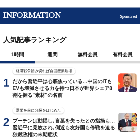
INFORMATION
Sponsored
人気記事ランキング
1時間
週間
無料会員
有料会員
経済戦争踏み切れば自国産業崩壊
だから習近平は心底焦っている…中国のITも
EVも壊滅させる力を持つ日本が世界シェア8
割を握る"素材"の名前
選挙を前に分裂をはじめた
プーチンは動揺し､言葉を失ったとの指摘も…
習近平に見放され､側近も友好国も停戦を迫る
独裁政権の末期症状