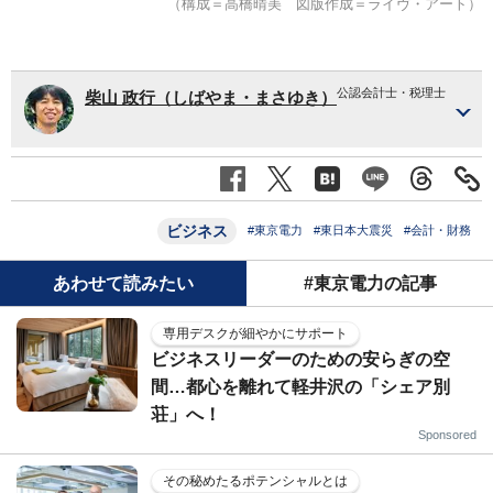
（構成＝高橋晴美 図版作成＝ライヴ・アート）
公認会計士・税理士
柴山 政行（しばやま・まさゆき）
ビジネス
#東京電力
#東日本大震災
#会計・財務
あわせて読みたい
#東京電力の記事
専用デスクが細やかにサポート
ビジネスリーダーのための安らぎの空
間…都心を離れて軽井沢の「シェア別
荘」へ！
Sponsored
その秘めたるポテンシャルとは