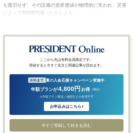
も復旧せず、その設備の資産価値が物理的に失われ、災害
によって500億円減ったとしよう。
ここから先は有料会員限定です。
登録すると今すぐ全文と関連記事が読めます。
夏の入会応援キャンペーン実施中
8/31まで
4,800円
年額プランが
お得
（税込）
※年額プラン限定／他割引との併用不可
お申込みはこちら
今すぐ登録して続きを読む