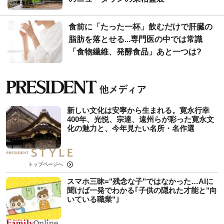
食前に「たった一杯」飲むだけで肝臓の
脂肪を落とせる...専門医の中では常識
「食物繊維、発酵食品」あと一つは?
新しい文化は安寧から生まれる。寛永行幸
400年、光悦、宗達、遠州らが彩った寛永文
化の魅力と、今年見たい名所・名作選
トップページへ
スマホ三昧="残念な子"ではなかった…AIに
聞けば一発でわかる｢子供の隠れた才能と"向
いている職業"｣