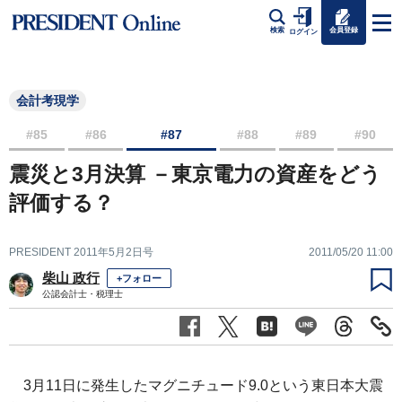
会員登録
検索
ログイン
会計考現学
#85
#86
#87
#88
#89
#90
震災と3月決算 －東京電力の資産をどう
評価する？
PRESIDENT 2011年5月2日号
2011/05/20 11:00
柴山 政行
+フォロー
公認会計士・税理士
3月11日に発生したマグニチュード9.0という東日本大震