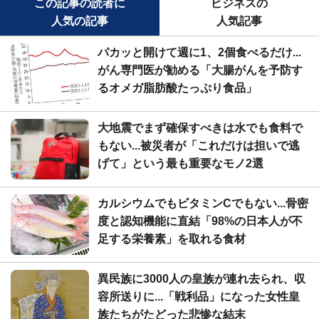
この記事の読者に
ビジネスの
人気の記事
人気記事
パカッと開けて週に1、2個食べるだけ...
がん専門医が勧める「大腸がんを予防す
るオメガ脂肪酸たっぷり食品」
大地震でまず確保すべきは水でも食料で
もない...被災者が「これだけは担いで逃
げて」という最も重要なモノ2選
カルシウムでもビタミンCでもない...骨密
度と認知機能に直結「98%の日本人が不
足する栄養素」を取れる食材
異民族に3000人の皇族が連れ去られ、収
容所送りに...「戦利品」になった女性皇
族たちがたどった悲惨な結末