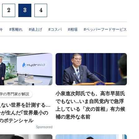
2
3
4
キ
#客離れ
#値上げ
#コスパ
#相場
#ペッパーフードサービス
小泉進次郎氏でも、高市早苗氏
学の専門家が解説
でもない...いま自民党内で急浮
えない世界を計測する…
上している「次の首相」有力候
ンが生んだ｢世界最小の
補の意外な名前
｣のポテンシャル
Sponsored