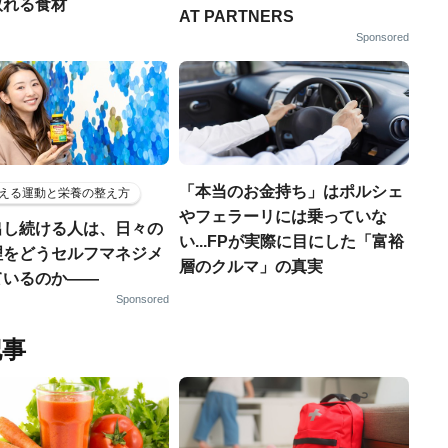
取れる食材
AT PARTNERS
Sponsored
「本当のお金持ち」はポルシェ
える運動と栄養の整え方
やフェラーリには乗っていな
出し続ける人は、日々の
い...FPが実際に目にした「富裕
理をどうセルフマネジメ
層のクルマ」の真実
ているのか——
Sponsored
記事