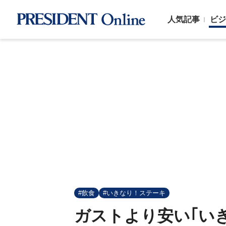
人気記事
ビジ
#飲食
#いきなり！ステーキ
ガストより安い｢い