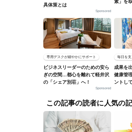
素」を
具体策とは
Sponsored
専用デスクが細やかにサポート
毎日を支
ビジネスリーダーのための安ら
成果を
ぎの空間…都心を離れて軽井沢
健康管
の「シェア別荘」へ！
ントし
Sponsored
この記事の読者に人気の