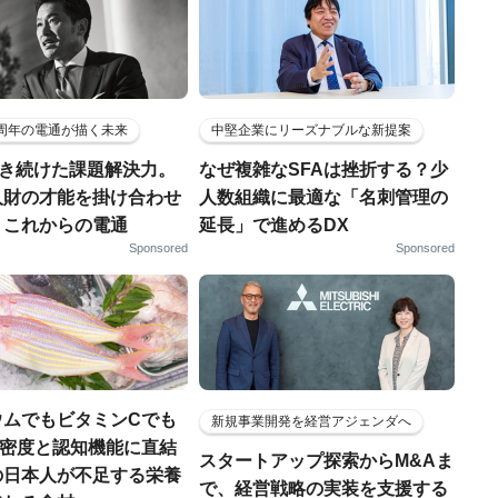
5周年の電通が描く未来
中堅企業にリーズナブルな新提案
磨き続けた課題解決力。
なぜ複雑なSFAは挫折する？少
人財の才能を掛け合わせ
人数組織に最適な「名刺管理の
、これからの電通
延長」で進めるDX
Sponsored
Sponsored
ウムでもビタミンCでも
新規事業開発を経営アジェンダへ
.骨密度と認知機能に直結
スタートアップ探索からM&Aま
の日本人が不足する栄養
で、経営戦略の実装を支援する