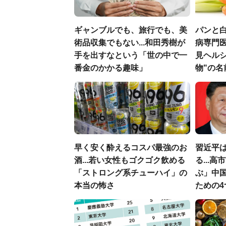
ギャンブルでも、旅行でも、美
パンと白
術品収集でもない...和田秀樹が
病専門
手を出すなという「世の中で一
見ヘル
番金のかかる趣味」
物"の名
早く安く酔えるコスパ最強のお
習近平
酒...若い女性もゴクゴク飲める
る...
「ストロング系チューハイ」の
ぶ」中
本当の怖さ
ための