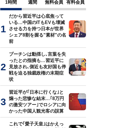
1時間
週間
無料会員
有料会員
だから習近平は心底焦って
いる…中国のITもEVも壊滅
させる力を持つ日本が世界
シェア8割を握る"素材"の名
前
プーチンは動揺し､言葉を失
ったとの指摘も…習近平に
見放され､側近も友好国も停
戦を迫る独裁政権の末期症
状
習近平が｢日本に行くな｣と
煽った悲惨な結末…｢8万円
の激安ツアー｣でロシアに向
かった中国人観光客の誤算
これで｢愛子天皇｣はかえっ