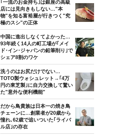
｢一流のお金持ち｣は銀座の高級
店には見向きもしない…"本
物"を知る富裕層が行きつく"究
極のスシ"の正体
中国に進出しなくてよかった…
93年続く14人の町工場が｢メイ
ド･イン･ジャパンの鉛筆削り｣で
シェア8割のワケ
洗うのはお尻だけでない…
TOTO製ウォシュレット→｢4万
円の東芝製｣に自力交換して驚い
た"意外な便利機能"
だから鳥貴族は日本一の焼き鳥
チェーンに…創業者が20歳から
憧れ､62歳で追いついた｢ライバ
ル店｣の存在