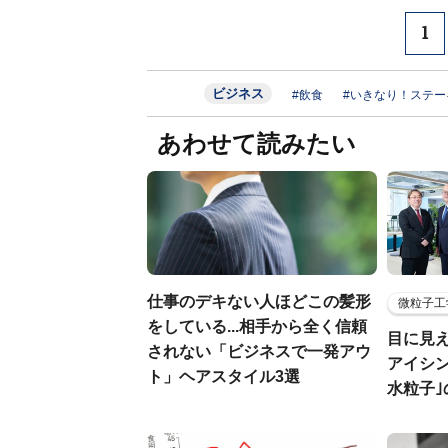
1
ビジネス
#飲食
#いきなり！ステー
あわせて読みたい
仕事のデキない人ほどこの髪形
微粒子工
をしている...相手から全く信頼
目に見
されない「ビジネスで一発アウ
アイシ
ト」ヘアスタイル3選
水粒子