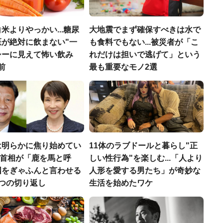
米よりやっかい...糖尿
大地震でまず確保すべきは水で
医が絶対に飲まない"一
も食料でもない...被災者が「こ
シーに見えて怖い飲み
れだけは担いで逃げて」という
前
最も重要なモノ2選
は明らかに焦り始めてい
11体のラブドールと暮らし"正
高市首相が「鹿を馬と呼
しい性行為"を楽しむ...「人より
国をぎゃふんと言わせる
人形を愛する男たち」が奇妙な
4つの切り返し
生活を始めたワケ