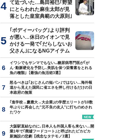
て近づいた…島田裕巳｢野望
にとらわれた麻生太郎が見
落とした皇室典範の大原則｣
｢ボディーバッグ｣より評判
が悪い…休日のイオンで見
かける一発で｢だらしないお
父さん｣になるNGアイテム
イワシでもサンマでもない...糖尿病専門医が｢が
ん･動脈硬化を予防し､美肌を保つ栄養素をとれる
魚の種類｣【最強の魚活術3選】
怒るべきは｢おじさんの短パン｣ではない…海外報
道から見えた国民に省エネを押し付けるだけの日
本政府の無策
｢進学校→慶應大→大企業｣の学歴エリートが10数
年ぶりに再会した"元不良の友人"に打ちのめされ
たワケ
大阪駅直結なのに､日本人も外国人客も来ない…開
業1年で｢廃墟フードコート｣と呼ばれたピカピカ
新施設の悲劇【残念なタテモノ3選】