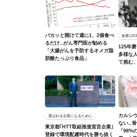
パカッと開けて週に1、2個食べ
創業12
るだけ...がん専門医が勧める
125年
「大腸がんを予防するオメガ脂
多様な
肪酸たっぷり食品」
て挑む
カルシ
選ばれる企業になるために
ない..
東京都｢HTT取組推進宣言企業｣
「98%
登録で環境配慮時代を勝ち抜く