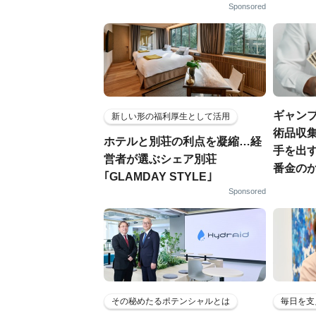
Sponsored
ギャン
新しい形の福利厚生として活用
術品収集
ホテルと別荘の利点を凝縮…経
手を出
営者が選ぶシェア別荘
番金の
｢GLAMDAY STYLE｣
Sponsored
その秘めたるポテンシャルとは
毎日を支