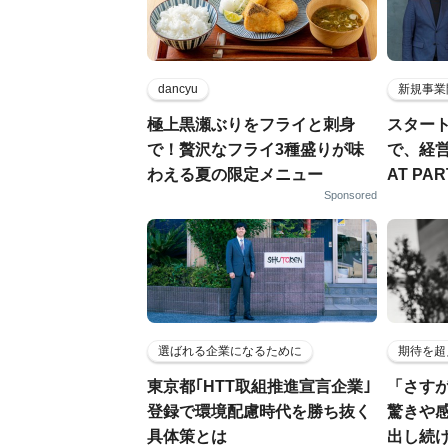
dancyu
新規事業
極上黒瀬ぶりをフライと刺身
スター
で！贅沢なフライ3種盛りが味
で、経
わえる夏の限定メニュー
AT PA
Sponsored
選ばれる企業になるために
期待を超
東京都｢HTT取組推進宣言企業｣
「さす
登録で環境配慮時代を勝ち抜く
驚きや
具体策とは
出し続