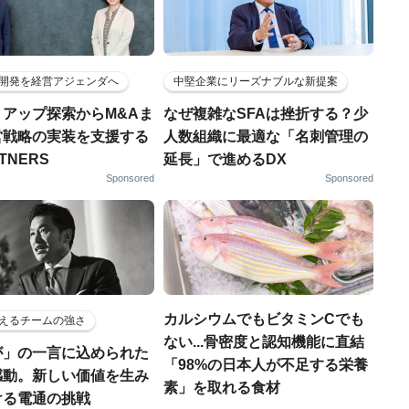
開発を経営アジェンダへ
中堅企業にリーズナブルな新提案
トアップ探索からM&Aま
なぜ複雑なSFAは挫折する？少
営戦略の実装を支援する
人数組織に最適な「名刺管理の
RTNERS
延長」で進めるDX
Sponsored
Sponsored
カルシウムでもビタミンCでも
えるチームの強さ
ない...骨密度と認知機能に直結
が」の一言に込められた
「98%の日本人が不足する栄養
感動。新しい価値を生み
素」を取れる食材
ける電通の挑戦