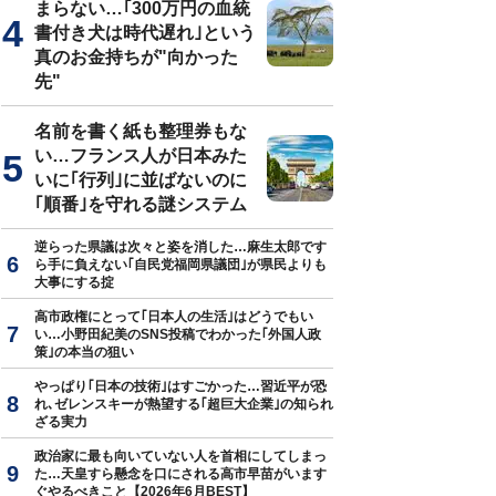
まらない…｢300万円の血統
書付き犬は時代遅れ｣という
真のお金持ちが"向かった
先"
名前を書く紙も整理券もな
い…フランス人が日本みた
いに｢行列｣に並ばないのに
｢順番｣を守れる謎システム
逆らった県議は次々と姿を消した…麻生太郎です
ら手に負えない｢自民党福岡県議団｣が県民よりも
大事にする掟
高市政権にとって｢日本人の生活｣はどうでもい
い…小野田紀美のSNS投稿でわかった｢外国人政
策｣の本当の狙い
やっぱり｢日本の技術｣はすごかった…習近平が恐
れ､ゼレンスキーが熱望する｢超巨大企業｣の知られ
ざる実力
政治家に最も向いていない人を首相にしてしまっ
た…天皇すら懸念を口にされる高市早苗がいます
ぐやるべきこと【2026年6月BEST】