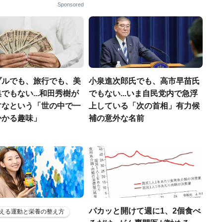
Sponsored
ブルでも、旅行でも、美
小泉進次郎氏でも、高市早苗氏
でもない...和田秀樹が
でもない...いま自民党内で急浮
すなという「世の中で一
上している「次の首相」有力候
かかる趣味」
補の意外な名前
パカッと開けて週に1、2個食べ
える運動と栄養の整え方