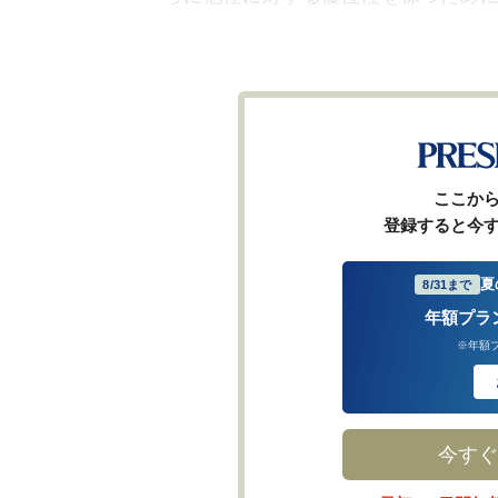
ここか
登録すると今
夏
8/31まで
年額プラ
※年額
今すぐ