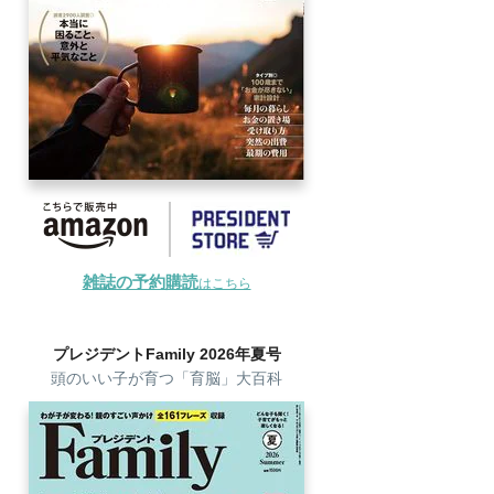
雑誌の予約購読
はこちら
プレジデントFamily 2026年夏号
頭のいい子が育つ「育脳」大百科