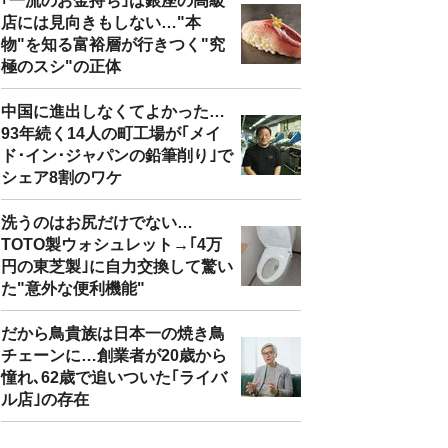
｢一流のお金持ち｣は銀座の高級
店には見向きもしない…"本
物"を知る富裕層が行きつく"究
極のスシ"の正体
中国に進出しなくてよかった…
93年続く14人の町工場が｢メイ
ド･イン･ジャパンの鉛筆削り｣で
シェア8割のワケ
洗うのはお尻だけでない…
TOTO製ウォシュレット→｢4万
円の東芝製｣に自力交換して驚い
た"意外な便利機能"
だから鳥貴族は日本一の焼き鳥
チェーンに…創業者が20歳から
憧れ､62歳で追いついた｢ライバ
ル店｣の存在