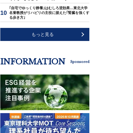
｢自宅でゆっくり静養｣はむしろ逆効果…東北大学
名誉教授がリハビリの主役に据えた｢腎臓を強くす
る歩き方｣
もっと見る
INFORMATION
Sponsored