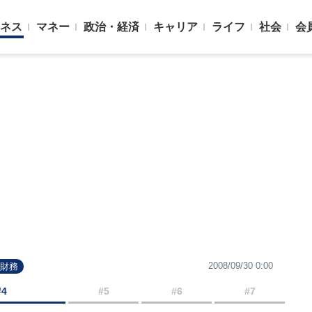
ネス
マネー
政治・経済
キャリア
ライフ
社会
会
2008/09/30 0:00
・財務
#4
#5
#6
#7