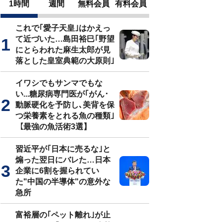
1時間
週間
無料会員
有料会員
これで｢愛子天皇｣はかえっ
て近づいた…島田裕巳｢野望
にとらわれた麻生太郎が見
落とした皇室典範の大原則｣
イワシでもサンマでもな
い...糖尿病専門医が｢がん･
動脈硬化を予防し､美背を保
つ栄養素をとれる魚の種類｣
【最強の魚活術3選】
習近平が｢日本に売るな｣と
煽った翌日にバレた…日本
企業に6割を握られてい
た"中国の半導体"の意外な
急所
富裕層の｢ペット離れ｣が止