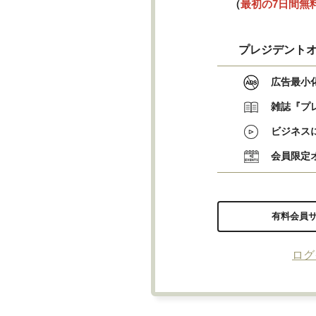
（
最初の7日間無
プレジデントオ
広告最小
雑誌『プ
ビジネス
会員限定
有料会員
ログ