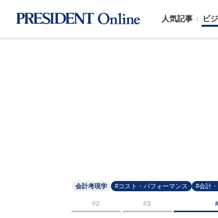
人気記事
ビジ
会計考現学
#コスト・パフォーマンス
#会計
#2
#3