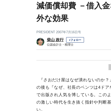
減価償却費 －借入
外な効果
PRESIDENT 2007年7月16日号
柴山 政行
+フォロー
公認会計士・税理士
『さおだけ屋はなぜ潰れないのか？
の後も『なぜ、社長のベンツは4ドア
で出版され人気を博している。この
の激しい時代を生き抜く指針や判断
い。