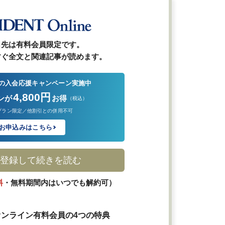
ら先は有料会員限定です。
すぐ全文と関連記事が読めます。
の入会応援キャンペーン実施中
4,800円
ンが
お得
（税込）
プラン限定／他割引との併用不可
お申込みはこちら
登録して続きを読む
料
・無料期間内はいつでも解約可）
ンライン有料会員の4つの特典