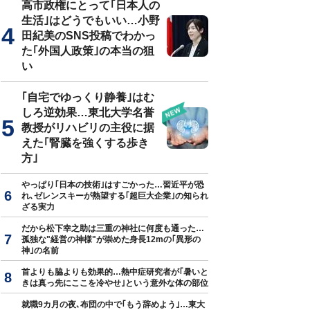
高市政権にとって｢日本人の
生活｣はどうでもいい…小野
田紀美のSNS投稿でわかっ
た｢外国人政策｣の本当の狙
い
｢自宅でゆっくり静養｣はむ
しろ逆効果…東北大学名誉
教授がリハビリの主役に据
えた｢腎臓を強くする歩き
方｣
やっぱり｢日本の技術｣はすごかった…習近平が恐
れ､ゼレンスキーが熱望する｢超巨大企業｣の知られ
ざる実力
だから松下幸之助は三重の神社に何度も通った…
孤独な"経営の神様"が崇めた身長12mの｢異形の
神｣の名前
首よりも脇よりも効果的…熱中症研究者が｢暑いと
きは真っ先にここを冷やせ｣という意外な体の部位
就職9カ月の夜､布団の中で｢もう辞めよう｣…東大