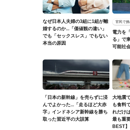
なぜ日本人夫婦の3組に1組が離
官民で挑
婚するのか...「価値観の違い」
電力を
でも「セックスレス」でもない
る」で
本当の原因
可能社
「日本の新幹線」を売らずに済
大地震
んでよかった...「走るほど大赤
も食料で
字」インドネシア新幹線を勝ち
れだけ
取った習近平の大誤算
最も重要
BEST】