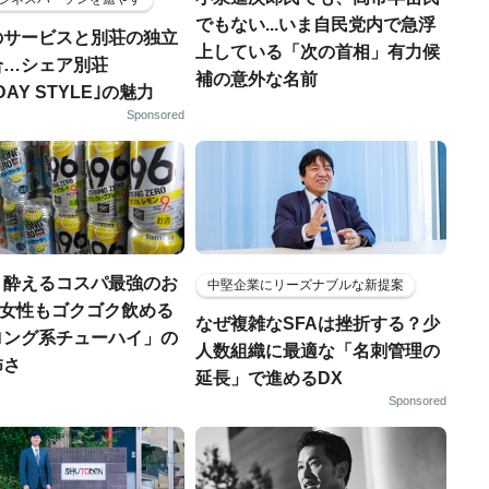
でもない...いま自民党内で急浮
のサービスと別荘の独立
上している「次の首相」有力候
合…シェア別荘
補の意外な名前
DAY STYLE｣の魅力
Sponsored
く酔えるコスパ最強のお
中堅企業にリーズナブルな新提案
若い女性もゴクゴク飲める
なぜ複雑なSFAは挫折する？少
ロング系チューハイ」の
人数組織に最適な「名刺管理の
怖さ
延長」で進めるDX
Sponsored