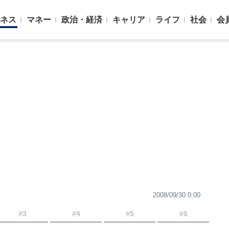
ネス
マネー
政治・経済
キャリア
ライフ
社会
会
2008/09/30 0:00
#3
#4
#5
#6