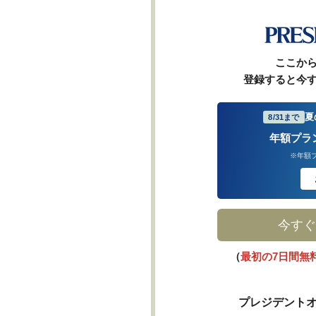
ここか
登録すると今
夏
8/31まで
年額プラ
※年額
今すぐ
（
最初の7日間無
プレジデントオ