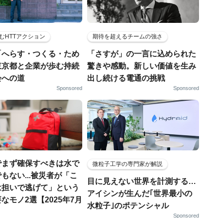
むHTTアクション
期待を超えるチームの強さ
「へらす・つくる・ため
「さすが」の一言に込められた
東京都と企業が歩む持続
驚きや感動。新しい価値を生み
会への道
出し続ける電通の挑戦
Sponsored
Sponsored
でまず確保すべきは水で
微粒子工学の専門家が解説
もない...被災者が「こ
目に見えない世界を計測する…
は担いで逃げて」という
アイシンが生んだ｢世界最小の
なモノ2選【2025年7月
水粒子｣のポテンシャル
Sponsored