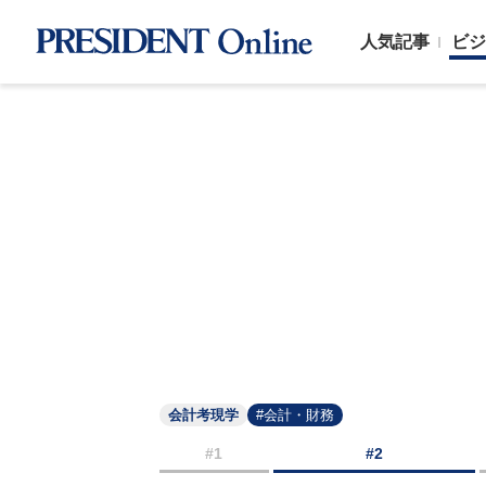
人気記事
ビジ
会計考現学
#会計・財務
#1
#2