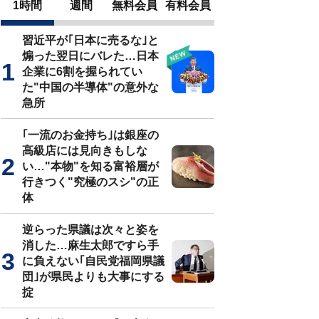
1時間
週間
無料会員
有料会員
習近平が｢日本に売るな｣と
煽った翌日にバレた…日本
企業に6割を握られてい
た"中国の半導体"の意外な
急所
｢一流のお金持ち｣は銀座の
高級店には見向きもしな
い…"本物"を知る富裕層が
行きつく"究極のスシ"の正
体
逆らった県議は次々と姿を
消した…麻生太郎ですら手
に負えない｢自民党福岡県議
団｣が県民よりも大事にする
掟