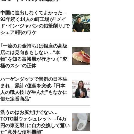
中国に進出しなくてよかった…
93年続く14人の町工場が｢メイ
ド･イン･ジャパンの鉛筆削り｣で
シェア8割のワケ
｢一流のお金持ち｣は銀座の高級
店には見向きもしない…"本
物"を知る富裕層が行きつく"究
極のスシ"の正体
ハーゲンダッツで異例の日本生
まれ…累計7億個を突破､｢日本
人の職人技｣が生んだ"もなかに
似た定番商品"
洗うのはお尻だけでない…
TOTO製ウォシュレット→｢4万
円の東芝製｣に自力交換して驚い
た"意外な便利機能"