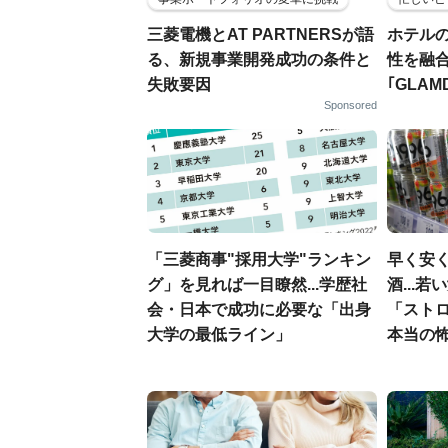
三菱電機とAT PARTNERSが語
ホテル
る、新規事業開発成功の条件と
性を融
失敗要因
｢GLAM
Sponsored
「三菱商事"採用大学"ランキン
早く安
グ」を見れば一目瞭然...学歴社
酒...
会・日本で成功に必要な「出身
「スト
大学の最低ライン」
本当の