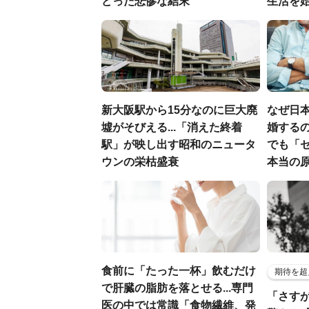
どった悲惨な結末
生活を
新大阪駅から15分なのに巨大廃
なぜ日本
墟がそびえる...「消えた終着
婚するの
駅」が映し出す昭和のニュータ
でも「
ウンの栄枯盛衰
本当の
食前に「たった一杯」飲むだけ
期待を超
で肝臓の脂肪を落とせる...専門
「さす
医の中では常識「食物繊維、発