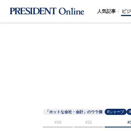
人気記事
ビジ
「ホットな会社・会計」のウラ側
#シャープ
#10
#11
#