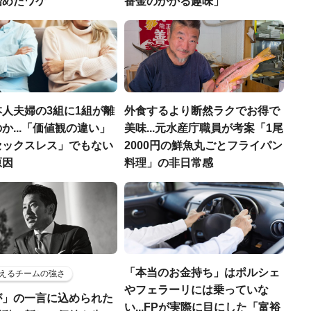
始めたワケ
番金のかかる趣味」
人夫婦の3組に1組が離
外食するより断然ラクでお得で
か...「価値観の違い」
美味...元水産庁職員が考案「1尾
セックスレス」でもない
2000円の鮮魚丸ごとフライパン
原因
料理」の非日常感
「本当のお金持ち」はポルシェ
えるチームの強さ
やフェラーリには乗っていな
が」の一言に込められた
い...FPが実際に目にした「富裕