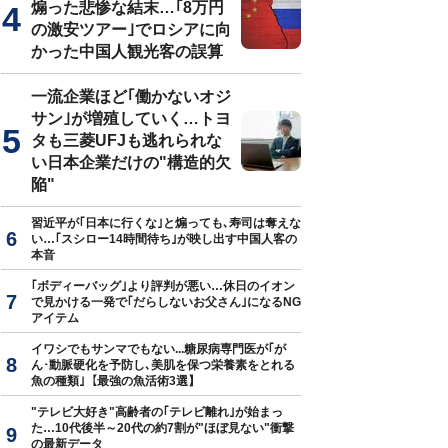
煽った悲惨な結末…｢8万円
の激安ツアー｣でロシアに向
かった中国人観光客の誤算
一流企業ほど｢働かないオジ
サン｣が増殖していく…トヨ
タも三菱UFJも逃れられな
い日本企業だけの"構造的欠
陥"
習近平が｢日本に行くな｣と煽っても､寿司は奪えな
い…｢スシロー14時間待ち｣が映し出す中国人客の
本音
｢ボディーバッグ｣より評判が悪い…休日のイオン
で見かける一発で｢だらしないお父さん｣になるNG
アイテム
イワシでもサンマでもない...糖尿病専門医が｢が
ん･動脈硬化を予防し､美肌を保つ栄養素をとれる
魚の種類｣【最強の魚活術3選】
"テレビ大好き"高齢者の｢テレビ離れ｣が始まっ
た…10代後半～20代の約7割が"ほぼ見ない"衝撃
の最新データ