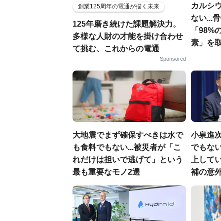
カルシ
創業125周年の電通が描く未来
ない..
125年磨き続けた課題解決力。
「98%
多様な人財の才能を掛け合わせ
素」を
て挑む、これからの電通
Sponsored
大地震でまず確保すべきは水で
小泉進
も食料でもない...被災者が「こ
でもない
れだけは担いで逃げて」という
上して
最も重要なモノ2選
補の意