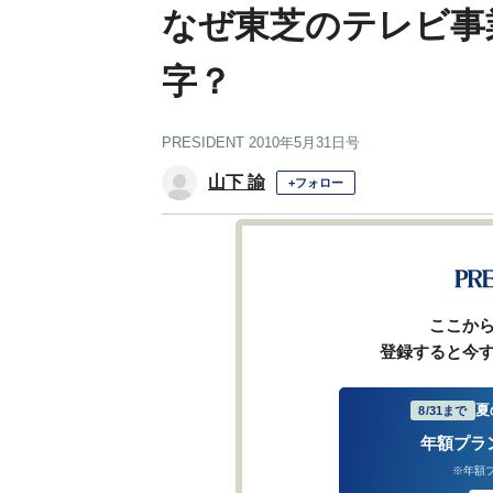
なぜ東芝のテレビ事
字？
PRESIDENT 2010年5月31日号
山下 諭
+フォロー
ここか
登録すると今
夏
8/31まで
年額プラ
※年額