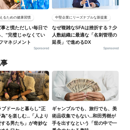
えるための健康習慣
中堅企業にリーズナブルな新提案
家事と慌ただしい毎日で
なぜ複雑なSFAは挫折する？少
る、“完璧じゃなくてい
人数組織に最適な「名刺管理の
ルフマネジメント
延長」で進めるDX
Sponsored
Sponsored
記事
ラブドールと暮らし"正
ギャンブルでも、旅行でも、美
為"を楽しむ...「人より
術品収集でもない...和田秀樹が
愛する男たち」が奇妙な
手を出すなという「世の中で一