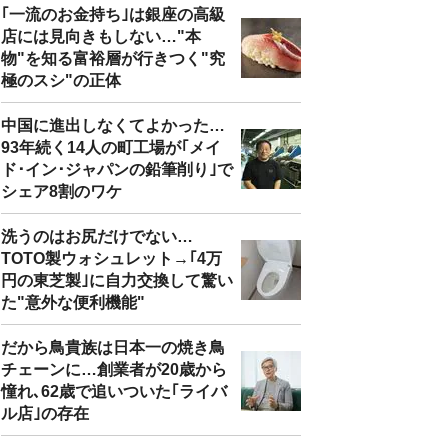
｢一流のお金持ち｣は銀座の高級
店には見向きもしない…"本
物"を知る富裕層が行きつく"究
極のスシ"の正体
中国に進出しなくてよかった…
93年続く14人の町工場が｢メイ
ド･イン･ジャパンの鉛筆削り｣で
シェア8割のワケ
洗うのはお尻だけでない…
TOTO製ウォシュレット→｢4万
円の東芝製｣に自力交換して驚い
た"意外な便利機能"
だから鳥貴族は日本一の焼き鳥
チェーンに…創業者が20歳から
憧れ､62歳で追いついた｢ライバ
ル店｣の存在