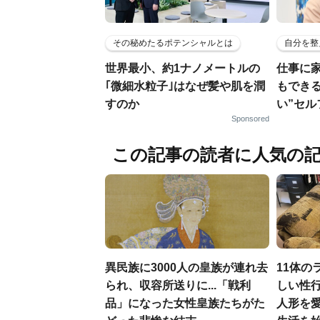
その秘めたるポテンシャルとは
自分を整
世界最小、約1ナノメートルの
仕事に
｢微細水粒子｣はなぜ髪や肌を潤
もでき
すのか
い”セ
Sponsored
この記事の読者に人気の
異民族に3000人の皇族が連れ去
11体の
られ、収容所送りに...「戦利
しい性行
品」になった女性皇族たちがた
人形を