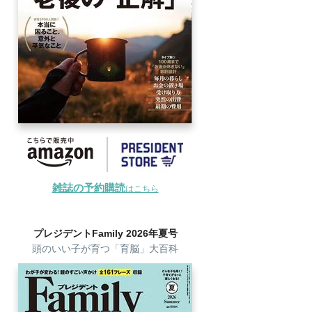
雑誌の予約購読
はこちら
プレジデントFamily 2026年夏号
頭のいい子が育つ「育脳」大百科