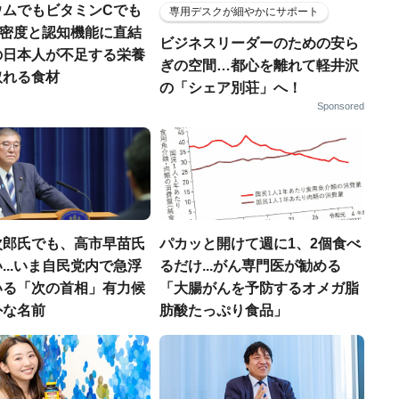
ウムでもビタミンCでも
専用デスクが細やかにサポート
.骨密度と認知機能に直結
ビジネスリーダーのための安ら
の日本人が不足する栄養
ぎの空間…都心を離れて軽井沢
取れる食材
の「シェア別荘」へ！
Sponsored
次郎氏でも、高市早苗氏
パカッと開けて週に1、2個食べ
...いま自民党内で急浮
るだけ...がん専門医が勧める
いる「次の首相」有力候
「大腸がんを予防するオメガ脂
外な名前
肪酸たっぷり食品」