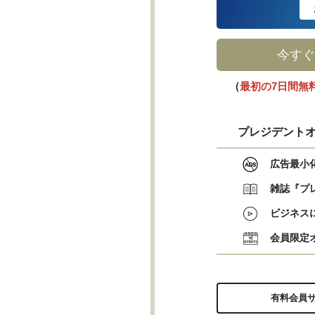
今すぐ
（
最初の7日間無
プレジデントオ
広告最小
雑誌『プ
ビジネス
会員限定
有料会員