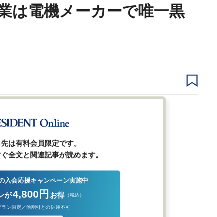
業は電機メーカーで唯一黒
1
2
前ページ
ら先は有料会員限定です。
すぐ全文と関連記事が読めます。
の入会応援キャンペーン実施中
4,800円
ンが
お得
（税込）
プラン限定／他割引との併用不可