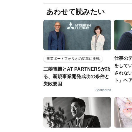
あわせて読みたい
仕事の
事業ポートフォリオの変革に挑戦
をしてい
三菱電機とAT PARTNERSが語
されな
る、新規事業開発成功の条件と
ト」ヘ
失敗要因
Sponsored