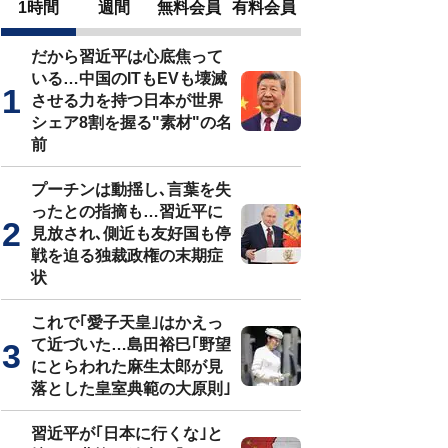
1時間
週間
無料会員
有料会員
だから習近平は心底焦って
いる…中国のITもEVも壊滅
させる力を持つ日本が世界
シェア8割を握る"素材"の名
前
プーチンは動揺し､言葉を失
ったとの指摘も…習近平に
見放され､側近も友好国も停
戦を迫る独裁政権の末期症
状
これで｢愛子天皇｣はかえっ
て近づいた…島田裕巳｢野望
にとらわれた麻生太郎が見
落とした皇室典範の大原則｣
習近平が｢日本に行くな｣と