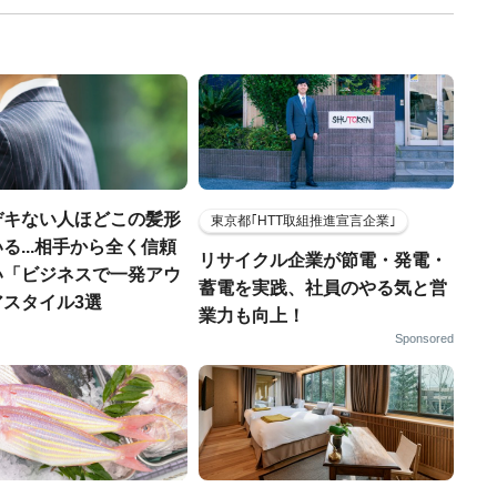
デキない人ほどこの髪形
東京都｢HTT取組推進宣言企業｣
る...相手から全く信頼
リサイクル企業が節電・発電・
い「ビジネスで一発アウ
蓄電を実践、社員のやる気と営
アスタイル3選
業力も向上！
Sponsored