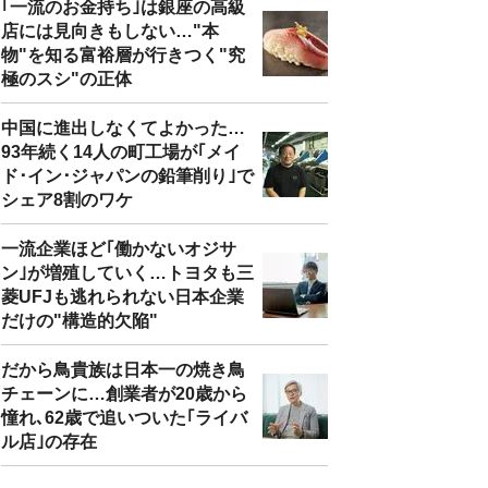
｢一流のお金持ち｣は銀座の高級
店には見向きもしない…"本
物"を知る富裕層が行きつく"究
極のスシ"の正体
中国に進出しなくてよかった…
93年続く14人の町工場が｢メイ
ド･イン･ジャパンの鉛筆削り｣で
シェア8割のワケ
一流企業ほど｢働かないオジサ
ン｣が増殖していく…トヨタも三
菱UFJも逃れられない日本企業
だけの"構造的欠陥"
だから鳥貴族は日本一の焼き鳥
チェーンに…創業者が20歳から
憧れ､62歳で追いついた｢ライバ
ル店｣の存在