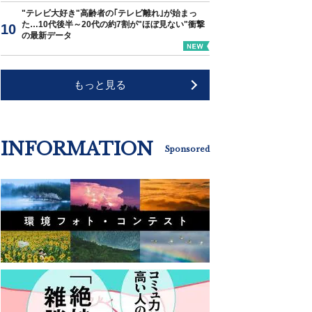
"テレビ大好き"高齢者の｢テレビ離れ｣が始まっ
た…10代後半～20代の約7割が"ほぼ見ない"衝撃
の最新データ
もっと見る
INFORMATION
Sponsored