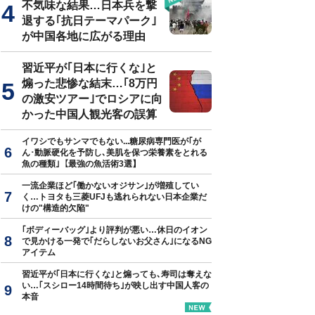
不気味な結果…日本兵を撃
退する｢抗日テーマパーク｣
が中国各地に広がる理由
習近平が｢日本に行くな｣と
煽った悲惨な結末…｢8万円
の激安ツアー｣でロシアに向
かった中国人観光客の誤算
イワシでもサンマでもない...糖尿病専門医が｢が
ん･動脈硬化を予防し､美肌を保つ栄養素をとれる
魚の種類｣【最強の魚活術3選】
一流企業ほど｢働かないオジサン｣が増殖してい
く…トヨタも三菱UFJも逃れられない日本企業だ
けの"構造的欠陥"
｢ボディーバッグ｣より評判が悪い…休日のイオン
で見かける一発で｢だらしないお父さん｣になるNG
アイテム
習近平が｢日本に行くな｣と煽っても､寿司は奪えな
い…｢スシロー14時間待ち｣が映し出す中国人客の
本音