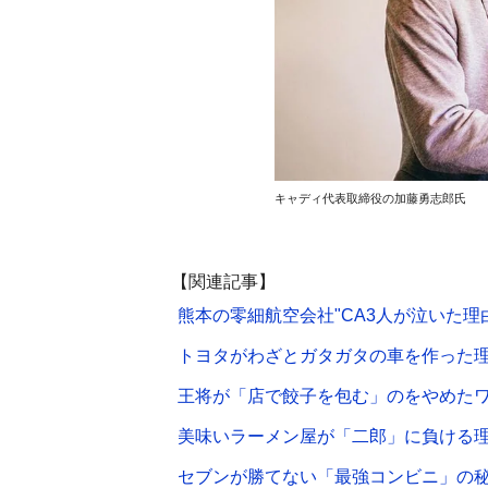
キャディ代表取締役の加藤勇志郎氏
【関連記事】
熊本の零細航空会社"CA3人が泣いた理
トヨタがわざとガタガタの車を作った
王将が「店で餃子を包む」のをやめた
美味いラーメン屋が「二郎」に負ける
セブンが勝てない「最強コンビニ」の