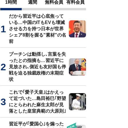
1時間
週間
無料会員
有料会員
だから習近平は心底焦って
いる…中国のITもEVも壊滅
させる力を持つ日本が世界
シェア8割を握る"素材"の名
前
プーチンは動揺し､言葉を失
ったとの指摘も…習近平に
見放され､側近も友好国も停
戦を迫る独裁政権の末期症
状
これで｢愛子天皇｣はかえっ
て近づいた…島田裕巳｢野望
にとらわれた麻生太郎が見
落とした皇室典範の大原則｣
習近平が｢愛国心｣を煽った