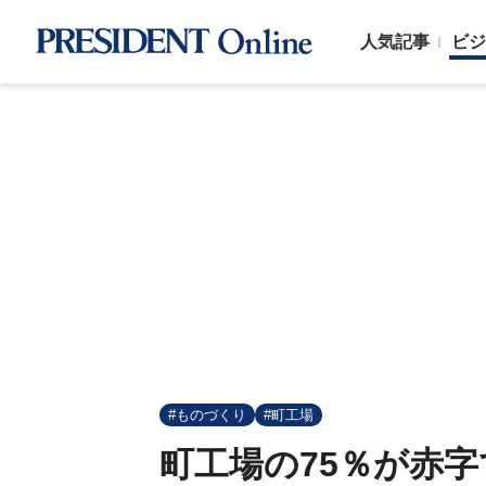
人気記事
ビジ
#ものづくり
#町工場
町工場の75％が赤