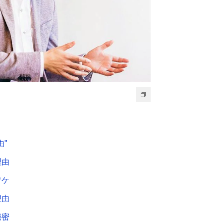
由"
理由
ワケ
理由
秘密