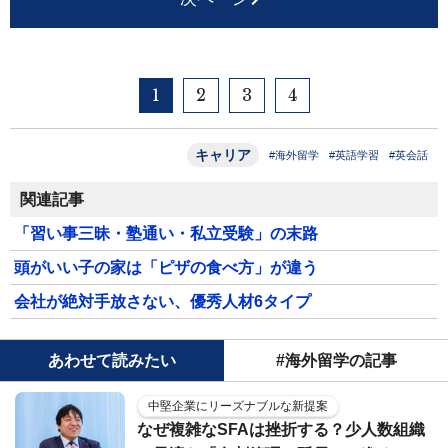
1
2
3
4
キャリア
#海外留学
#英語学習
#英会話
関連記事
「習い事三昧・塾通い・私立受験」の末路
頭がいい子の家は「ピザの食べ方」が違う
会社が絶対手放さない、優秀人材6タイプ
あわせて読みたい
#海外留学の記事
中堅企業にリーズナブルな新提案
なぜ複雑なSFAは挫折する？少人数組織