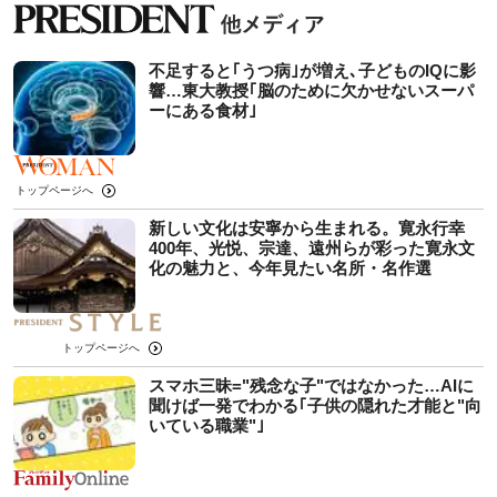
不足すると｢うつ病｣が増え､子どものIQに影
響…東大教授｢脳のために欠かせないスーパ
ーにある食材｣
トップページへ
新しい文化は安寧から生まれる。寛永行幸
400年、光悦、宗達、遠州らが彩った寛永文
化の魅力と、今年見たい名所・名作選
トップページへ
スマホ三昧="残念な子"ではなかった…AIに
聞けば一発でわかる｢子供の隠れた才能と"向
いている職業"｣