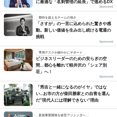
に最適な「名刺管理の延長」で進めるDX
Sponsored
期待を超えるチームの強さ
「さすが」の一言に込められた驚きや感
動。新しい価値を生み出し続ける電通の
挑戦
Sponsored
専用デスクが細やかにサポート
ビジネスリーダーのための安らぎの空
間…都心を離れて軽井沢の「シェア別
荘」へ！
Sponsored
「秀吉と一緒になるのがイヤ」ではな
い...お市の方が柴田勝家との自害を選ん
だ"現代人には理解できない"理由
新規事業開発を経営アジェンダへ