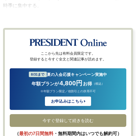
時季に集中する。
ここから先は有料会員限定です。
登録すると今すぐ全文と関連記事が読めます。
夏の入会応援キャンペーン実施中
8/31まで
4,800円
年額プランが
お得
（税込）
※年額プラン限定／他割引との併用不可
お申込みはこちら
今すぐ登録して続きを読む
（
最初の7日間無料
・無料期間内はいつでも解約可）