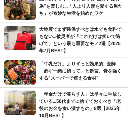
為"を楽しむ...「人より人形を愛する男た
ち」が奇妙な生活を始めたワケ
大地震でまず確保すべきは水でも食料で
もない...被災者が「これだけは担いで逃
げて」という最も重要なモノ2選【2025
年7月BEST】
「牛乳だけ」よりずっと効果的...医師
「必ず一緒に摂って」と断言、骨を強く
する"スーパーで買える食材"
「年金だけで暮らす人」は早々に手放し
ている...50代までに捨てておくべき「老
後のお金を食い潰すもの」8選【2025年
10月BEST】