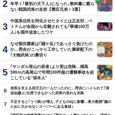
年早く｢最初の天下人｣になった､教科書に載ら
ない戦国武将の名前【豊臣兄弟！3選】
中国系住民を同化させたタイとは正反対…ベ
トナムが各国から非難されても｢華僑100万
人｣を国外追放したワケ
なぜ柴田勝家は｢賤ケ岳｣であっさり負けたの
か…秀吉がこっそり工作していた勝家配下の
｢大物武将｣の裏切り
｢サンダル登山の若者｣より実は危険…標高
599ｍの高尾山で年間100件超の遭難事故を起
こしている"張本人"
信長を支える四天王の一人だったのに…秀吉にハメられて｢清
須会議｣に出席できなかった武将の哀れな末路
不足すると｢うつ病｣が増え､子どものIQに影響…東大教授｢脳の
ために欠かせないスーパーにある食材｣