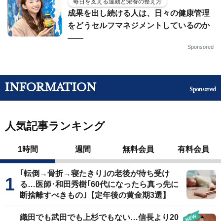
毎日を支える運動と栄養の整え方
成果を出し続ける人は、日々の健康管理
をどうセルフマネジメントしているのか
——
Sponsored
INFORMATION
Sponsored
人気記事ランキング
1時間
週間
無料会員
有料会員
｢転倒→骨折→寝たきり｣の老後が待ち受け
る…医師･和田秀樹｢60代になったら真っ先に
断捨離すべきもの｣【定年後の黄金期3選】
織田でも武田でも上杉でもない…信長より20