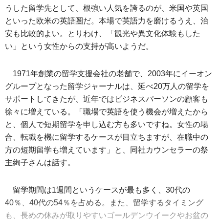
うした留学先として、根強い人気を誇るのが、米国や英国
といった欧米の英語圏だ。本場で英語力を磨けるうえ、治
安も比較的よい。とりわけ、「観光や異文化体験もした
い」という女性からの支持が高いようだ。
1971年創業の留学支援会社の老舗で、2003年にイーオン
グループとなった留学ジャーナルは、延べ20万人の留学を
サポートしてきたが、近年ではビジネスパーソンの顧客も
徐々に増えている。「職場で英語を使う機会が増えたから
と、個人で短期留学を申し込む方も多いですね。女性の場
合、転職を機に留学するケースが目立ちますが、在職中の
方の短期留学も増えています」と、同社カウンセラーの祭
主絢子さんは話す。
留学期間は1週間というケースが最も多く、30代の
40％、40代の54％を占める。また、留学するタイミング
も、長めの休みが取りやすいゴールデンウイークやお盆の