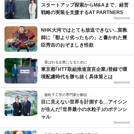
スタートアップ探索からM&Aまで、経営
戦略の実装を支援するAT PARTNERS
Sponsored
NHK大河ではとても放送できない...宣教
師に「獣より劣ったもの」と書かれた豊
臣秀吉のおぞましき性欲
選ばれる企業になるために
東京都｢HTT取組推進宣言企業｣登録で環
境配慮時代を勝ち抜く具体策とは
Sponsored
微粒子工学の専門家が解説
目に見えない世界を計測する…アイシン
が生んだ｢世界最小の水粒子｣のポテンシ
ャル
Sponsored