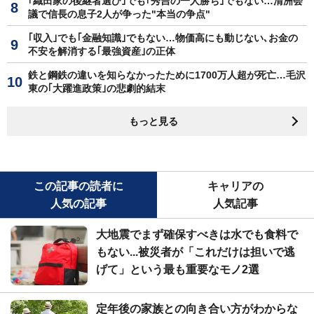
｢織田家の後継者選び｣でも｢秀吉の一人勝ち｣でもない…清洲会
議で信長の息子2人が争った"本当の争点"
｢収入｣でも｢金融知識｣でもない…物価高にも動じない､お金の
不安を解消する｢最強資産｣の正体
鉄と鋼鉄の違いを知らなかったために1700万人超が死亡…毛沢
東の｢大躍進政策｣の悲劇的結末
もっと見る
この記事の読者に
キャリアの
人気の記事
人気記事
大地震でまず確保すべきは水でも食料で
もない...被災者が「これだけは担いで逃
げて」という最も重要なモノ2選
定年後の家族との向き合い方がわからな