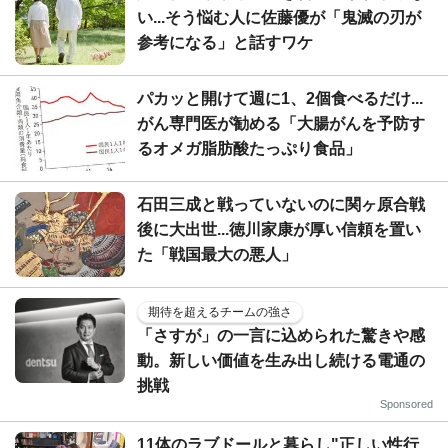
い...そう悩む人に佐藤優が「鬼滅の刃が
参考になる」と話すワケ
パカッと開けて週に1、2個食べるだけ...
がん専門医が勧める「大腸がんを予防す
るオメガ脂肪酸たっぷり食品」
石田三成と戦っていないのに関ヶ原合戦
後に大出世...徳川家康が厚い信頼を置い
た「戦国最大の悪人」
期待を超えるチームの強さ
「さすが」の一言に込められた驚きや感
動。新しい価値を生み出し続ける電通の
挑戦
Sponsored
11体のラブドールと暮らし"正しい性行