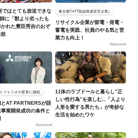
河ではとても放送できな
東京都｢HTT取組推進宣言企業｣
宣教師に「獣より劣ったも
リサイクル企業が節電・発電・
書かれた豊臣秀吉のおぞ
蓄電を実践、社員のやる気と営
性欲
業力も向上！
Sponsored
11体のラブドールと暮らし"正
トフォリオの変革に挑戦
しい性行為"を楽しむ...「人より
とAT PARTNERSが語
人形を愛する男たち」が奇妙な
規事業開発成功の条件と
生活を始めたワケ
因
Sponsored