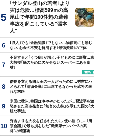
｢サンダル登山の若者｣より
実は危険…標高599ｍの高
尾山で年間100件超の遭難
事故を起こしている"張本
人"
｢収入｣でも｢金融知識｣でもない…物価高にも動じ
ない､お金の不安を解消する｢最強資産｣の正体
不足すると｢うつ病｣が増え､子どものIQに影響…東
大教授｢脳のために欠かせないスーパーにある食
材｣
信長を支える四天王の一人だったのに…秀吉にハ
メられて｢清須会議｣に出席できなかった武将の哀
れな末路
米国は曖昧､韓国は冷ややかだったが…習近平を激
怒させた高市発言に｢無言の支持｣を示した国の｢大
胆な手法｣
秀吉よりも大役を任されたのに､使い捨てに…｢清
須会議｣で最も損をした"織田家ナンバー2の武
将"の転落劇