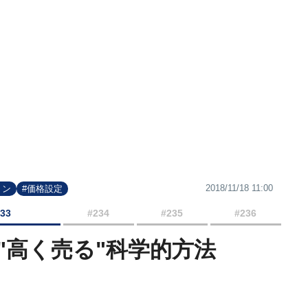
2018/11/18 11:00
ョン
#価格設定
233
#234
#235
#236
"高く売る"科学的方法