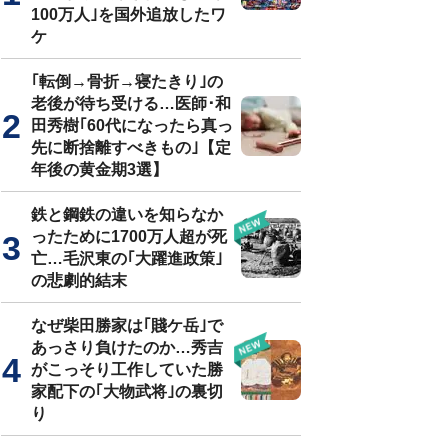
100万人｣を国外追放したワ
ケ
｢転倒→骨折→寝たきり｣の
老後が待ち受ける…医師･和
田秀樹｢60代になったら真っ
先に断捨離すべきもの｣【定
年後の黄金期3選】
鉄と鋼鉄の違いを知らなか
ったために1700万人超が死
亡…毛沢東の｢大躍進政策｣
の悲劇的結末
なぜ柴田勝家は｢賤ケ岳｣で
あっさり負けたのか…秀吉
がこっそり工作していた勝
家配下の｢大物武将｣の裏切
り