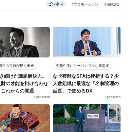
ビジネス
#プロモーション
#価格設定
5周年の電通が描く未来
中堅企業にリーズナブルな新提案
磨き続けた課題解決力。
なぜ複雑なSFAは挫折する？少
人財の才能を掛け合わせ
人数組織に最適な「名刺管理の
、これからの電通
延長」で進めるDX
Sponsored
Sponsored