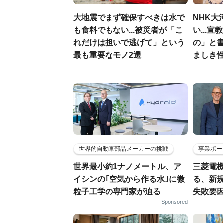
大地震でまず確保すべきは水で
NHK大
も食料でもない...被災者が「こ
い...
れだけは担いで逃げて」という
の」と
最も重要なモノ2選
ましき
世界的自動車部品メーカーの挑戦
事業ポー
世界最小約1ナノメートル、ア
三菱電機
イシンの｢空気から作る水｣に微
る、新
粒子工学の専門家が迫る
失敗要
Sponsored