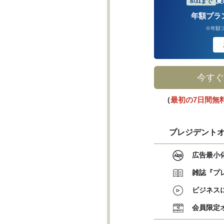
夏
8/31まで
年額プラ
※年額
今すぐ
（
最初の7日間無
プレジデントオ
広告最小
雑誌『プ
ビジネス
会員限定