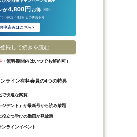
の入会応援キャンペーン実施中
4,800円
ンが
お得
（税込）
プラン限定／他割引との併用不可
お申込みはこちら
登録して続きを読む
料
・無料期間内はいつでも解約可）
ンライン有料会員の4つの特典
化で快適な閲覧
レジデント』が最新号から読み放題
に役立つ学びの動画が見放題
オンラインイベント