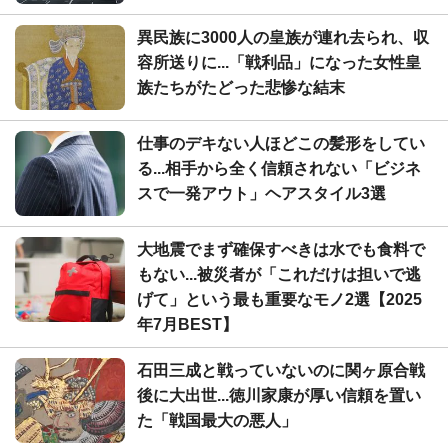
異民族に3000人の皇族が連れ去られ、収
容所送りに...「戦利品」になった女性皇
族たちがたどった悲惨な結末
仕事のデキない人ほどこの髪形をしてい
る...相手から全く信頼されない「ビジネ
スで一発アウト」ヘアスタイル3選
大地震でまず確保すべきは水でも食料で
もない...被災者が「これだけは担いで逃
げて」という最も重要なモノ2選【2025
年7月BEST】
石田三成と戦っていないのに関ヶ原合戦
後に大出世...徳川家康が厚い信頼を置い
た「戦国最大の悪人」