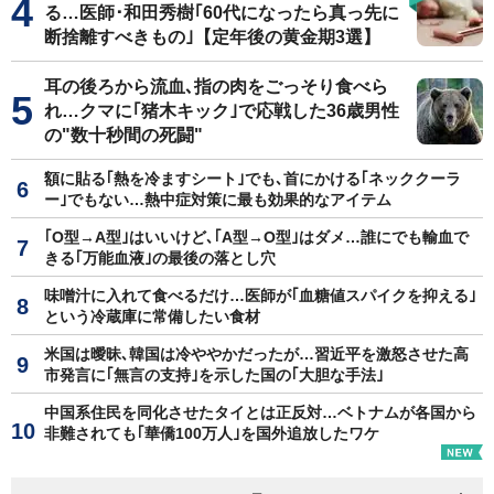
る…医師･和田秀樹｢60代になったら真っ先に
断捨離すべきもの｣【定年後の黄金期3選】
耳の後ろから流血､指の肉をごっそり食べら
れ…クマに｢猪木キック｣で応戦した36歳男性
の"数十秒間の死闘"
額に貼る｢熱を冷ますシート｣でも､首にかける｢ネッククーラ
ー｣でもない…熱中症対策に最も効果的なアイテム
｢O型→A型｣はいいけど､｢A型→O型｣はダメ…誰にでも輸血で
きる｢万能血液｣の最後の落とし穴
味噌汁に入れて食べるだけ…医師が｢血糖値スパイクを抑える｣
という冷蔵庫に常備したい食材
米国は曖昧､韓国は冷ややかだったが…習近平を激怒させた高
市発言に｢無言の支持｣を示した国の｢大胆な手法｣
中国系住民を同化させたタイとは正反対…ベトナムが各国から
非難されても｢華僑100万人｣を国外追放したワケ