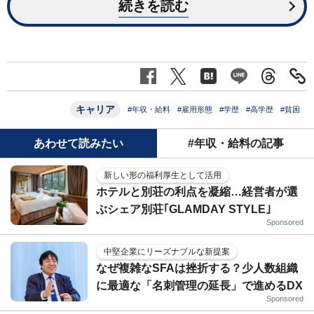
続きを読む
キャリア
#年収・給料
#雇用形態
#学歴
#高学歴
#貧困
あわせて読みたい
#年収・給料の記事
新しい形の福利厚生として活用
ホテルと別荘の利点を凝縮…経営者が選
ぶシェア別荘｢GLAMDAY STYLE｣
Sponsored
中堅企業にリーズナブルな新提案
なぜ複雑なSFAは挫折する？少人数組織
に最適な「名刺管理の延長」で進めるDX
Sponsored