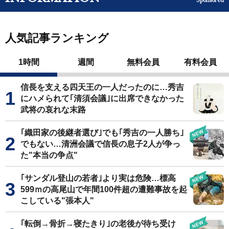
Sponsored
人気記事ランキング
1時間
週間
無料会員
有料会員
信長を支える四天王の一人だったのに…秀吉
にハメられて｢清須会議｣に出席できなかった
武将の哀れな末路
｢織田家の後継者選び｣でも｢秀吉の一人勝ち｣
でもない…清洲会議で信長の息子2人が争っ
た"本当の争点"
｢サンダル登山の若者｣より実は危険…標高
599ｍの高尾山で年間100件超の遭難事故を起
こしている"張本人"
｢転倒→骨折→寝たきり｣の老後が待ち受け