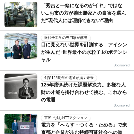
「秀吉と一緒になるのがイヤ」ではな
い...お市の方が柴田勝家との自害を選ん
だ"現代人には理解できない"理由
微粒子工学の専門家が解説
目に見えない世界を計測する…アイシン
が生んだ｢世界最小の水粒子｣のポテンシ
ャル
Sponsored
創業125周年の電通が描く未来
125年磨き続けた課題解決力。多様な人
財の才能を掛け合わせて挑む、これから
の電通
Sponsored
官民で挑むHTTアクション
電力を「へらす・つくる・ためる」で東
京都と企業が歩む持続可能社会への道