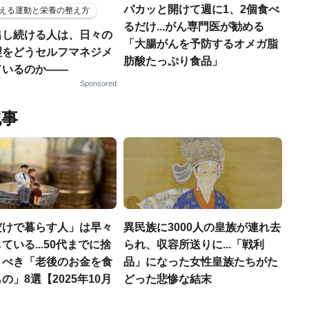
パカッと開けて週に1、2個食べ
える運動と栄養の整え方
るだけ...がん専門医が勧める
出し続ける人は、日々の
「大腸がんを予防するオメガ脂
理をどうセルフマネジメ
肪酸たっぷり食品」
ているのか——
Sponsored
記事
だけで暮らす人」は早々
異民族に3000人の皇族が連れ去
ている...50代までに捨
られ、収容所送りに...「戦利
くべき「老後のお金を食
品」になった女性皇族たちがた
の」8選【2025年10月
どった悲惨な結末