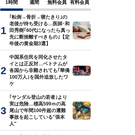
1時間
週間
無料会員
有料会員
｢転倒→骨折→寝たきり｣の
老後が待ち受ける…医師･和
田秀樹｢60代になったら真っ
先に断捨離すべきもの｣【定
年後の黄金期3選】
中国系住民を同化させたタ
イとは正反対…ベトナムが
各国から非難されても｢華僑
100万人｣を国外追放したワ
ケ
｢サンダル登山の若者｣より
実は危険…標高599ｍの高
尾山で年間100件超の遭難
事故を起こしている"張本
人"