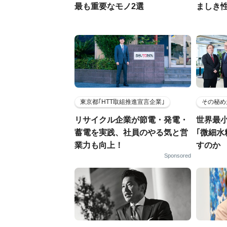
最も重要なモノ2選
ましき
東京都｢HTT取組推進宣言企業｣
その秘め
リサイクル企業が節電・発電・
世界最
蓄電を実践、社員のやる気と営
｢微細水
業力も向上！
すのか
Sponsored