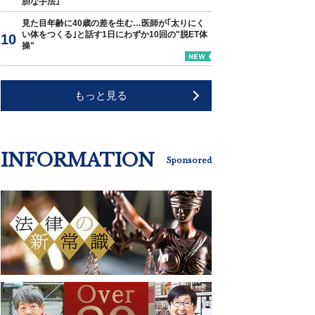
胆な手法｣
見た目年齢に40歳の差を生む…医師が｢太りにく
い体をつくる｣と話す1日にわずか10回の"脱ET体
操"
もっと見る
INFORMATION
Sponsored