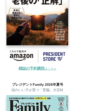
雑誌の予約購読
はこちら
プレジデントFamily 2026年夏号
頭のいい子が育つ「育脳」大百科