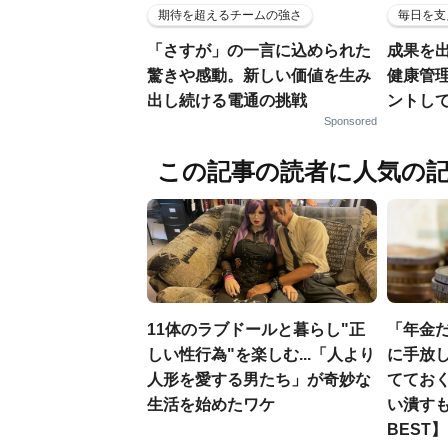
期待を超えるチームの強さ
毎日を支
「さすが」の一言に込められた
成果を
驚きや感動。新しい価値を生み
健康管
出し続ける電通の挑戦
ントし
Sponsored
この記事の読者に人気の
11体のラブドールと暮らし"正
「年金
しい性行為"を楽しむ...「人より
に手放し
人形を愛する男たち」が奇妙な
ててお
生活を始めたワケ
い潰すも
BEST】