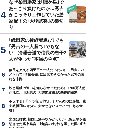
なぜ柴田勝家は｢賤ケ岳｣で
あっさり負けたのか…秀吉
がこっそり工作していた勝
家配下の｢大物武将｣の裏切
り
｢織田家の後継者選び｣でも
｢秀吉の一人勝ち｣でもな
い…清洲会議で信長の息子2
人が争った"本当の争点"
信長を支える四天王の一人だったのに…秀吉にハ
メられて｢清須会議｣に出席できなかった武将の哀
れな末路
鉄と鋼鉄の違いを知らなかったために1700万人超
が死亡…毛沢東の｢大躍進政策｣の悲劇的結末
不足すると｢うつ病｣が増え､子どものIQに影響…東
大教授｢脳のために欠かせないスーパーにある食
材｣
米国は曖昧､韓国は冷ややかだったが…習近平を激
怒させた高市発言に｢無言の支持｣を示した国の｢大