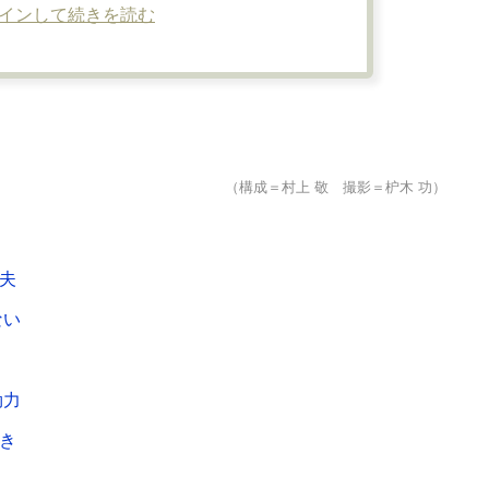
インして続きを読む
（構成＝村上 敬 撮影＝枦木 功）
夫
ない
」
効力
き