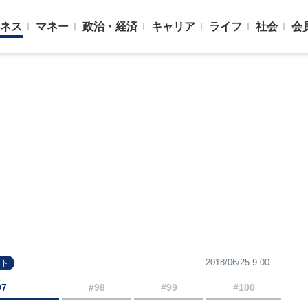
ネス
マネー
政治・経済
キャリア
ライフ
社会
会
2018/06/25 9:00
ット
97
#98
#99
#100