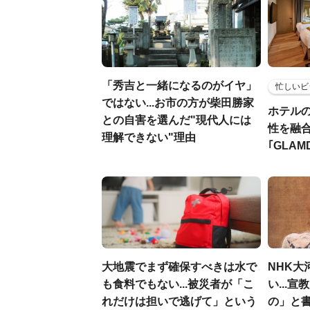
「秀吉と一緒になるのがイヤ」
忙しいビ
ではない...お市の方が柴田勝家
ホテル
との自害を選んだ"現代人には
性を融
理解できない"理由
｢GLAM
大地震でまず確保すべきは水で
NHK大
も食料でもない...被災者が「こ
い...
れだけは担いで逃げて」という
の」と