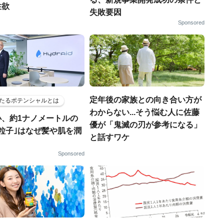
性欲
失敗要因
Sponsored
定年後の家族との向き合い方が
たるポテンシャルとは
わからない...そう悩む人に佐藤
小、約1ナノメートルの
優が「鬼滅の刃が参考になる」
粒子｣はなぜ髪や肌を潤
と話すワケ
Sponsored