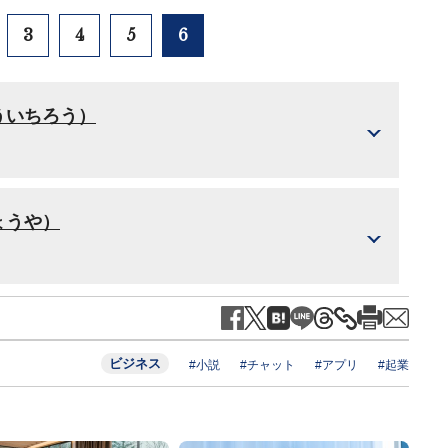
3
4
5
6
ういちろう）
ょうや）
ビジネス
#小説
#チャット
#アプリ
#起業