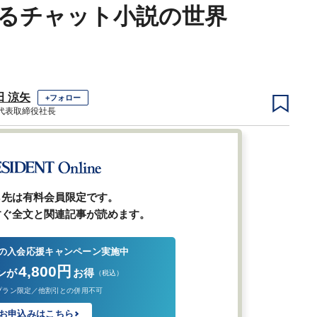
るチャット小説の世界
田 涼矢
+フォロー
D代表取締役社長
1
2
3
4
5
6
ら先は有料会員限定です。
すぐ全文と関連記事が読めます。
の入会応援キャンペーン実施中
4,800円
ンが
お得
（税込）
プラン限定／他割引との併用不可
お申込みはこちら