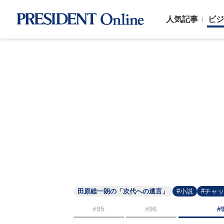
人気記事
ビジ
田原総一朗の「次代への遺言」
#小説
#チャ
#95
#96
#