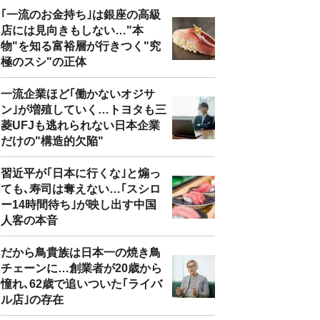
｢一流のお金持ち｣は銀座の高級
店には見向きもしない…"本
物"を知る富裕層が行きつく"究
極のスシ"の正体
一流企業ほど｢働かないオジサ
ン｣が増殖していく…トヨタも三
菱UFJも逃れられない日本企業
だけの"構造的欠陥"
習近平が｢日本に行くな｣と煽っ
ても､寿司は奪えない…｢スシロ
ー14時間待ち｣が映し出す中国
人客の本音
だから鳥貴族は日本一の焼き鳥
チェーンに…創業者が20歳から
憧れ､62歳で追いついた｢ライバ
ル店｣の存在