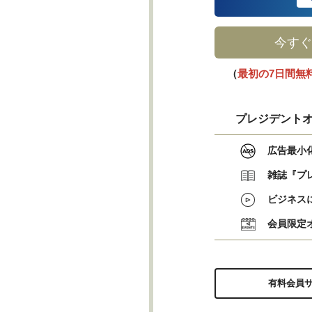
今すぐ
（
最初の7日間無
プレジデントオ
広告最小
雑誌『プ
ビジネス
会員限定
有料会員