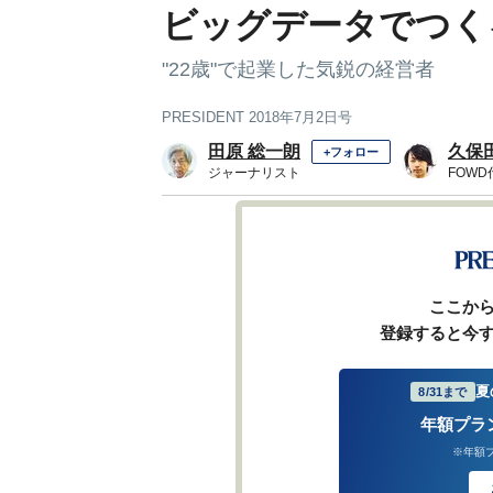
ビッグデータでつく
"22歳"で起業した気鋭の経営者
PRESIDENT 2018年7月2日号
田原 総一朗
久保
+フォロー
ジャーナリスト
FOW
前ページ
ここか
登録すると今
夏
8/31まで
年額プラ
※年額