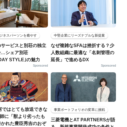
ジネスパーソンを癒やす
中堅企業にリーズナブルな新提案
のサービスと別荘の独立
なぜ複雑なSFAは挫折する？少
合…シェア別荘
人数組織に最適な「名刺管理の
DAY STYLE｣の魅力
延長」で進めるDX
Sponsored
Sponsored
河ではとても放送できな
事業ポートフォリオの変革に挑戦
宣教師に「獣より劣ったも
三菱電機とAT PARTNERSが語
書かれた豊臣秀吉のおぞ
る、新規事業開発成功の条件と