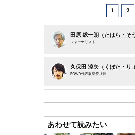
1
2
田原 総一朗（たはら・そ
ジャーナリスト
久保田 涼矢（くぼた・り
FOWD代表取締役社長
あわせて読みたい