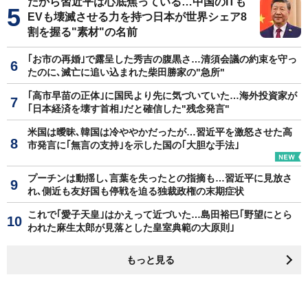
だから習近平は心底焦っている…中国のITも
EVも壊滅させる力を持つ日本が世界シェア8
割を握る"素材"の名前
｢お市の再婚｣で露呈した秀吉の腹黒さ…清須会議の約束を守っ
たのに､滅亡に追い込まれた柴田勝家の"急所"
｢高市早苗の正体｣に国民より先に気づいていた…海外投資家が
｢日本経済を壊す首相｣だと確信した"残念発言"
米国は曖昧､韓国は冷ややかだったが…習近平を激怒させた高
市発言に｢無言の支持｣を示した国の｢大胆な手法｣
プーチンは動揺し､言葉を失ったとの指摘も…習近平に見放さ
れ､側近も友好国も停戦を迫る独裁政権の末期症状
これで｢愛子天皇｣はかえって近づいた…島田裕巳｢野望にとら
われた麻生太郎が見落とした皇室典範の大原則｣
もっと見る