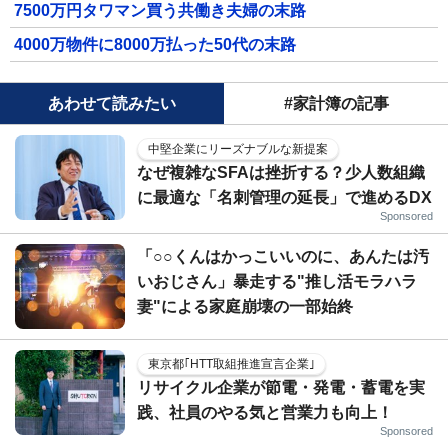
7500万円タワマン買う共働き夫婦の末路
4000万物件に8000万払った50代の末路
あわせて読みたい
#家計簿の記事
中堅企業にリーズナブルな新提案
なぜ複雑なSFAは挫折する？少人数組織
に最適な「名刺管理の延長」で進めるDX
Sponsored
「○○くんはかっこいいのに、あんたは汚
いおじさん」暴走する"推し活モラハラ
妻"による家庭崩壊の一部始終
東京都｢HTT取組推進宣言企業｣
リサイクル企業が節電・発電・蓄電を実
践、社員のやる気と営業力も向上！
Sponsored