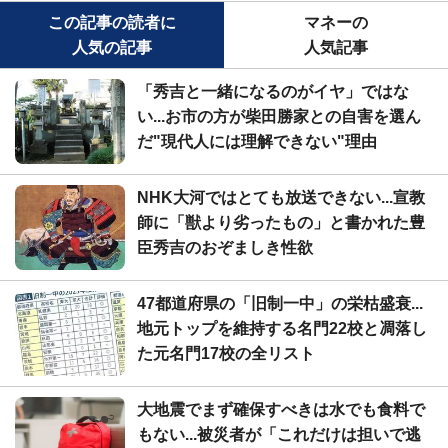
この記事の読者に
マネーの
人気の記事
人気記事
「秀吉と一緒になるのがイヤ」ではな
い...お市の方が柴田勝家との自害を選ん
だ"現代人には理解できない"理由
NHK大河ではとても放送できない...宣教
師に「獣より劣ったもの」と書かれた豊
臣秀吉のおぞましき性欲
47都道府県の「旧制一中」の栄枯盛衰...
地元トップを維持する名門22校と凋落し
た元名門17校の全リスト
大地震でまず確保すべきは水でも食料で
もない...被災者が「これだけは担いで逃