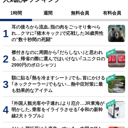
1時間
週間
無料会員
有料会員
耳の後ろから流血､指の肉をごっそり食べら
れ…クマに｢猪木キック｣で応戦した36歳男性
の"数十秒間の死闘"
襟付きなのに周囲から｢だらしない｣と思われ
る…帰省の際に選んではいけない｢ユニクロの
2990円のポロシャツ｣
額に貼る｢熱を冷ますシート｣でも､首にかける
｢ネッククーラー｣でもない…熱中症対策に最
も効果的なアイテム
｢外国人観光客や子連れ｣より厄介…JR東海が
明かした､乗客をイライラさせる｢令和の新幹
線2大トラブル｣