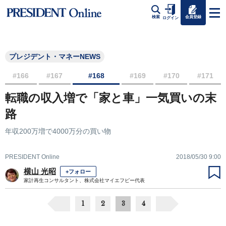
会員登録
検索
ログイン
プレジデント・マネーNEWS
#166
#167
#168
#169
#170
#171
転職の収入増で「家と車」一気買いの末
路
年収200万増で4000万分の買い物
PRESIDENT Online
2018/05/30 9:00
横山 光昭
+フォロー
家計再生コンサルタント、株式会社マイエフピー代表
1
2
3
4