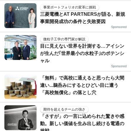
事業ポートフォリオの変革に挑戦
三菱電機とAT PARTNERSが語る、新規
事業開発成功の条件と失敗要因
Sponsored
微粒子工学の専門家が解説
目に見えない世界を計測する…アイシン
が生んだ｢世界最小の水粒子｣のポテンシ
ャル
Sponsored
「無料」で高校に通えると思ったら大間
違い...鵜呑みにするとひどい目に遭う
「高校無償化」の落とし穴
期待を超えるチームの強さ
「さすが」の一言に込められた驚きや感
動。新しい価値を生み出し続ける電通の
挑戦