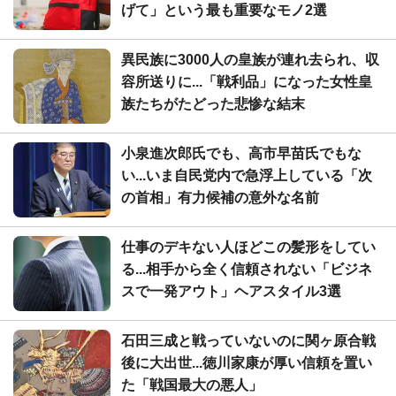
げて」という最も重要なモノ2選
異民族に3000人の皇族が連れ去られ、収
容所送りに...「戦利品」になった女性皇
族たちがたどった悲惨な結末
小泉進次郎氏でも、高市早苗氏でもな
い...いま自民党内で急浮上している「次
の首相」有力候補の意外な名前
仕事のデキない人ほどこの髪形をしてい
る...相手から全く信頼されない「ビジネ
スで一発アウト」ヘアスタイル3選
石田三成と戦っていないのに関ヶ原合戦
後に大出世...徳川家康が厚い信頼を置い
た「戦国最大の悪人」