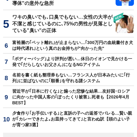
導体"の意外な急所
ワキの臭いでも､口臭でもない…女性の大半が
不潔と感じているのに､75%の男性が見落とし
ている"臭い"の正体
富裕層の｢ペット離れ｣が止まらない…｢300万円の血統書付き犬
は時代遅れ｣という真のお金持ちが"向かった先"
｢ボディーバッグ｣より評判が悪い…休日のイオンで見かける一
発で｢だらしないお父さん｣になるNGアイテム
名前を書く紙も整理券もない…フランス人が日本みたいに｢行
列｣に並ばないのに｢順番｣を守れる謎システム
習近平が｢日本に行くな｣と煽った悲惨な結果…友好国･ロシア
に向かった中国人客の｢ぼったくり被害｣､死者も【2026年4月
BEST】
夕食作り｢お手伝いする｣と直訴の子への返答でバレる…賢い親
が｢カレーできたよ｡お皿持ってきて｣と言わぬ訳【頭のよい子
が育つ家3選】