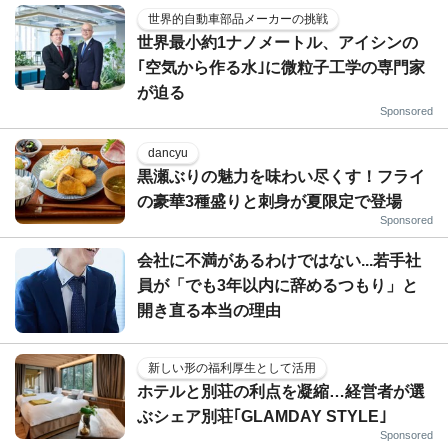
世界的自動車部品メーカーの挑戦
世界最小約1ナノメートル、アイシンの
｢空気から作る水｣に微粒子工学の専門家
が迫る
Sponsored
dancyu
黒瀬ぶりの魅力を味わい尽くす！フライ
の豪華3種盛りと刺身が夏限定で登場
Sponsored
会社に不満があるわけではない...若手社
員が「でも3年以内に辞めるつもり」と
開き直る本当の理由
新しい形の福利厚生として活用
ホテルと別荘の利点を凝縮…経営者が選
ぶシェア別荘｢GLAMDAY STYLE｣
Sponsored