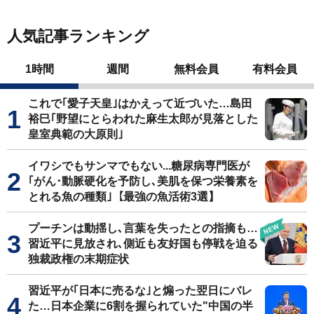
人気記事ランキング
1時間
週間
無料会員
有料会員
これで｢愛子天皇｣はかえって近づいた…島田
裕巳｢野望にとらわれた麻生太郎が見落とした
皇室典範の大原則｣
イワシでもサンマでもない...糖尿病専門医が
｢がん･動脈硬化を予防し､美肌を保つ栄養素を
とれる魚の種類｣【最強の魚活術3選】
プーチンは動揺し､言葉を失ったとの指摘も…
習近平に見放され､側近も友好国も停戦を迫る
独裁政権の末期症状
習近平が｢日本に売るな｣と煽った翌日にバレ
た…日本企業に6割を握られていた"中国の半