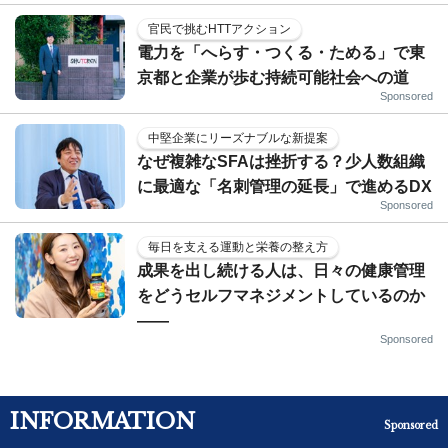
官民で挑むHTTアクション
電力を「へらす・つくる・ためる」で東
京都と企業が歩む持続可能社会への道
Sponsored
中堅企業にリーズナブルな新提案
なぜ複雑なSFAは挫折する？少人数組織
に最適な「名刺管理の延長」で進めるDX
Sponsored
毎日を支える運動と栄養の整え方
成果を出し続ける人は、日々の健康管理
をどうセルフマネジメントしているのか
——
Sponsored
INFORMATION
Sponsored