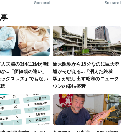
Sponsored
Sponsored
記事
人夫婦の3組に1組が離
新大阪駅から15分なのに巨大廃
か...「価値観の違い」
墟がそびえる...「消えた終着
セックスレス」でもない
駅」が映し出す昭和のニュータ
原因
ウンの栄枯盛衰