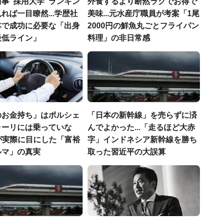
事"採用大学"ランキン
外食するより断然ラクでお得で
れば一目瞭然...学歴社
美味...元水産庁職員が考案「1尾
本で成功に必要な「出身
2000円の鮮魚丸ごとフライパン
最低ライン」
料理」の非日常感
のお金持ち」はポルシェ
「日本の新幹線」を売らずに済
ラーリには乗っていな
んでよかった...「走るほど大赤
FPが実際に目にした「富裕
字」インドネシア新幹線を勝ち
ルマ」の真実
取った習近平の大誤算