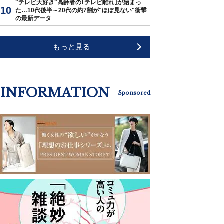
"テレビ大好き"高齢者の｢テレビ離れ｣が始まっ
た…10代後半～20代の約7割が"ほぼ見ない"衝撃
の最新データ
もっと見る
INFORMATION
Sponsored