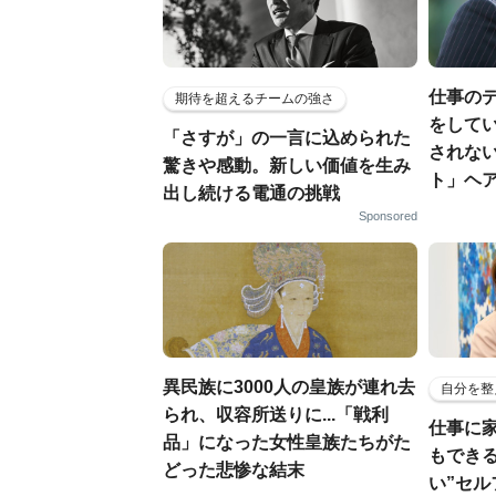
仕事の
期待を超えるチームの強さ
をしてい
「さすが」の一言に込められた
されな
驚きや感動。新しい価値を生み
ト」ヘ
出し続ける電通の挑戦
Sponsored
異民族に3000人の皇族が連れ去
自分を整
られ、収容所送りに...「戦利
仕事に
品」になった女性皇族たちがた
もでき
どった悲惨な結末
い”セ