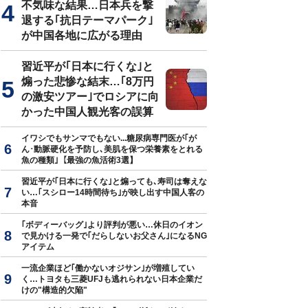
不気味な結果…日本兵を撃
退する｢抗日テーマパーク｣
Stock.com／bee32
が中国各地に広がる理由
習近平が｢日本に行くな｣と
煽った悲惨な結末…｢8万円
の激安ツアー｣でロシアに向
かった中国人観光客の誤算
イワシでもサンマでもない...糖尿病専門医が｢が
ん･動脈硬化を予防し､美肌を保つ栄養素をとれる
魚の種類｣【最強の魚活術3選】
習近平が｢日本に行くな｣と煽っても､寿司は奪えな
い…｢スシロー14時間待ち｣が映し出す中国人客の
本音
｢ボディーバッグ｣より評判が悪い…休日のイオン
で見かける一発で｢だらしないお父さん｣になるNG
アイテム
一流企業ほど｢働かないオジサン｣が増殖してい
く…トヨタも三菱UFJも逃れられない日本企業だ
けの"構造的欠陥"