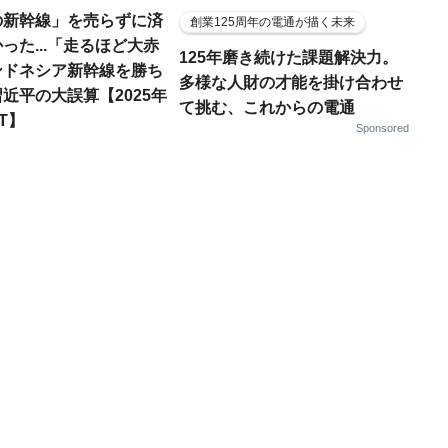
の新幹線」を売らずに済
創業125周年の電通が描く未来
った...「走るほど大赤
125年磨き続けた課題解決力。
ンドネシア新幹線を勝ち
多様な人財の才能を掛け合わせ
近平の大誤算【2025年
て挑む、これからの電通
T】
Sponsored