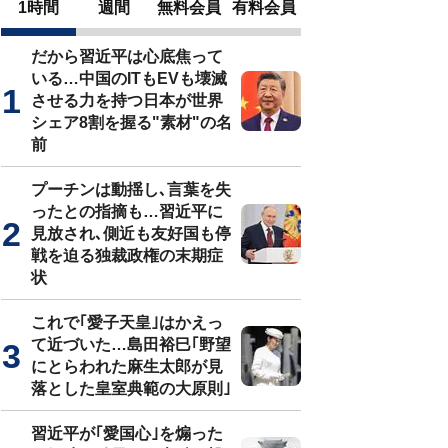
1時間
週間
無料会員
有料会員
だから習近平は心底焦って
いる…中国のITもEVも壊滅
させる力を持つ日本が世界
シェア8割を握る"素材"の名
前
プーチンは動揺し､言葉を失
ったとの指摘も…習近平に
見放され､側近も友好国も停
戦を迫る独裁政権の末期症
状
これで｢愛子天皇｣はかえっ
て近づいた…島田裕巳｢野望
にとらわれた麻生太郎が見
落とした皇室典範の大原則｣
習近平が｢愛国心｣を煽った