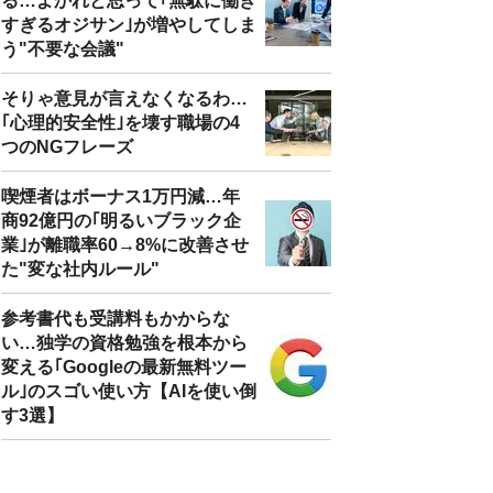
る…よかれと思って｢無駄に働き
すぎるオジサン｣が増やしてしま
う"不要な会議"
そりゃ意見が言えなくなるわ…
｢心理的安全性｣を壊す職場の4
つのNGフレーズ
喫煙者はボーナス1万円減…年
商92億円の｢明るいブラック企
業｣が離職率60→8%に改善させ
た"変な社内ルール"
参考書代も受講料もかからな
い…独学の資格勉強を根本から
変える｢Googleの最新無料ツー
ル｣のスゴい使い方【AIを使い倒
す3選】