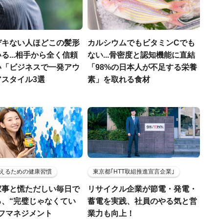
デキない人ほどこの髪形
カルシウムでもビタミンCでも
る...相手から全く信頼
ない...骨密度と認知機能に直結
い「ビジネスで一発アウ
「98%の日本人が不足する栄養
アスタイル3選
素」を取れる食材
えるための健康習慣
東京都｢HTT取組推進宣言企業｣
家事と慌ただしい毎日で
リサイクル企業が節電・発電・
る、“完璧じゃなくてい
蓄電を実践、社員のやる気と営
ルフマネジメント
業力も向上！