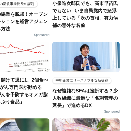
小泉進次郎氏でも、高市早苗氏
の新規事業開発の課題
でもない...いま自民党内で急浮
の協業を脱却！オープン
上している「次の首相」有力候
ーションを経営アジェン
補の意外な名前
る方法
Sponsored
開けて週に1、2個食べ
中堅企業にリーズナブルな新提案
..がん専門医が勧める
なぜ複雑なSFAは挫折する？少
がんを予防するオメガ脂
人数組織に最適な「名刺管理の
っぷり食品」
延長」で進めるDX
Sponsored