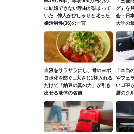
MARCH卒、年収900万円なの
「三菱商
に結婚できない理由が詰まって
グ」を見
いた...仲人がぴしゃりと叱った
会・日
婚活男性(36)の一言
大学の
血液をサラサラにし、骨のヨボ
「本当
ヨボ化を防ぐ...大さじ1杯入れる
やフェ
だけで「納豆の真の力」が引き
い...
出せる液体の名前
層のク