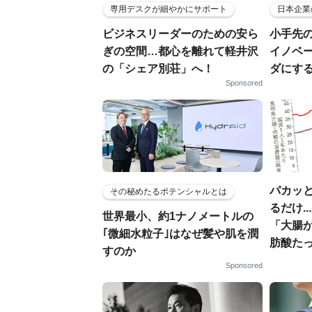
専用デスクが細やかにサポート
日本企業
ビジネスリーダーのための安ら
小手先
ぎの空間…都心を離れて軽井沢
イノベ
の「シェア別荘」へ！
ダにす
Sponsored
パカッと
その秘めたるポテンシャルとは
るだけ.
世界最小、約1ナノメートルの
「大腸
｢微細水粒子｣はなぜ髪や肌を潤
肪酸た
すのか
Sponsored