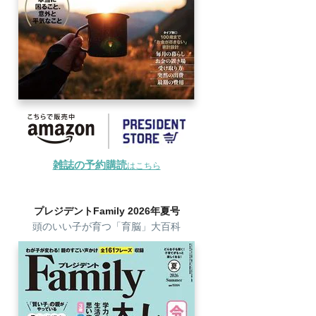
雑誌の予約購読
はこちら
プレジデントFamily 2026年夏号
頭のいい子が育つ「育脳」大百科