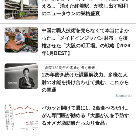
える...「消えた終着駅」が映し出す昭和
のニュータウンの栄枯盛衰
中国に職人技術を売らなくて本当によか
った...「メイドインジャパン財布」を復
権させた「大阪の町工場」の戦略【2026
年1月BEST】
創業125周年の電通が描く未来
125年磨き続けた課題解決力。多様な人
財の才能を掛け合わせて挑む、これから
の電通
Sponsored
パカッと開けて週に1、2個食べるだけ...
がん専門医が勧める「大腸がんを予防す
るオメガ脂肪酸たっぷり食品」