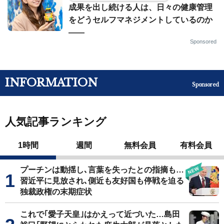
成果を出し続ける人は、日々の健康管理
をどうセルフマネジメントしているのか
——
Sponsored
INFORMATION
Sponsored
人気記事ランキング
1時間
週間
無料会員
有料会員
プーチンは動揺し､言葉を失ったとの指摘も…
習近平に見放され､側近も友好国も停戦を迫る
独裁政権の末期症状
これで｢愛子天皇｣はかえって近づいた…島田