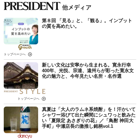
第８回 「見る」と、「観る」。インプット
の質を高めたい。
トップページへ
新しい文化は安寧から生まれる。寛永行幸
400年、光悦、宗達、遠州らが彩った寛永文
化の魅力と、今年見たい名所・名作選
トップページへ
真夏は「大人のラムネ系焼酎」を！汗かいて
シャワー浴びて出た瞬間にシュワっと飲みた
い「夏限定 あさぎりの花」／「鳥酎 神田大
手町」中瀬店長の激推し銘柄vol.1