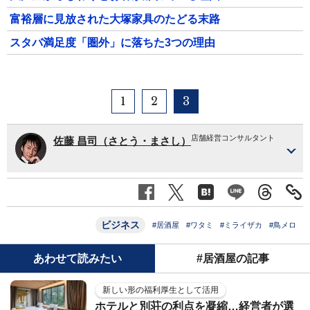
富裕層に見放された大塚家具のたどる末路
スタバ満足度「圏外」に落ちた3つの理由
1
2
3
店舗経営コンサルタント
佐藤 昌司（さとう・まさし）
ビジネス
#居酒屋
#ワタミ
#ミライザカ
#鳥メロ
あわせて読みたい
#居酒屋の記事
新しい形の福利厚生として活用
ホテルと別荘の利点を凝縮…経営者が選