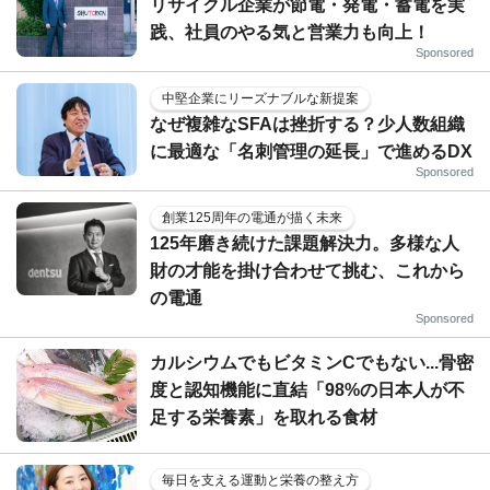
リサイクル企業が節電・発電・蓄電を実
践、社員のやる気と営業力も向上！
Sponsored
中堅企業にリーズナブルな新提案
なぜ複雑なSFAは挫折する？少人数組織
に最適な「名刺管理の延長」で進めるDX
Sponsored
創業125周年の電通が描く未来
125年磨き続けた課題解決力。多様な人
財の才能を掛け合わせて挑む、これから
の電通
Sponsored
カルシウムでもビタミンCでもない...骨密
度と認知機能に直結「98%の日本人が不
足する栄養素」を取れる食材
毎日を支える運動と栄養の整え方