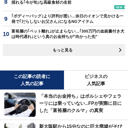
採れる｢今が旬｣な高級食材の名前
｢ボディーバッグ｣より評判が悪い…休日のイオンで見かける一
発で｢だらしないお父さん｣になるNGアイテム
富裕層の｢ペット離れ｣が止まらない…｢300万円の血統書付き犬
は時代遅れ｣という真のお金持ちが"向かった先"
もっと見る
この記事の読者に
ビジネスの
人気の記事
人気記事
「本当のお金持ち」はポルシェやフェラ
ーリには乗っていない...FPが実際に目に
した「富裕層のクルマ」の真実
新大阪駅から15分なのに巨大廃墟がそび