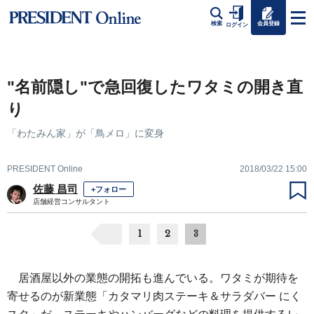
会員登録
検索
ログイン
"名前隠し"で急回復したワタミの開き直
り
「わたみん家」が「鳥メロ」に変身
PRESIDENT Online
2018/03/22 15:00
佐藤 昌司
+フォロー
店舗経営コンサルタント
1
2
3
居酒屋以外の業態の開拓も進んでいる。ワタミが期待を
寄せるのが新業態「カタマリ肉ステーキ＆サラダバー にく