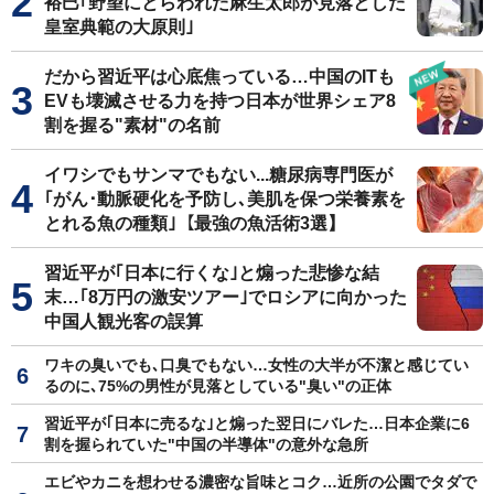
裕巳｢野望にとらわれた麻生太郎が見落とした
皇室典範の大原則｣
だから習近平は心底焦っている…中国のITも
EVも壊滅させる力を持つ日本が世界シェア8
割を握る"素材"の名前
イワシでもサンマでもない...糖尿病専門医が
｢がん･動脈硬化を予防し､美肌を保つ栄養素を
とれる魚の種類｣【最強の魚活術3選】
習近平が｢日本に行くな｣と煽った悲惨な結
末…｢8万円の激安ツアー｣でロシアに向かった
中国人観光客の誤算
ワキの臭いでも､口臭でもない…女性の大半が不潔と感じてい
るのに､75%の男性が見落としている"臭い"の正体
習近平が｢日本に売るな｣と煽った翌日にバレた…日本企業に6
割を握られていた"中国の半導体"の意外な急所
エビやカニを想わせる濃密な旨味とコク…近所の公園でタダで