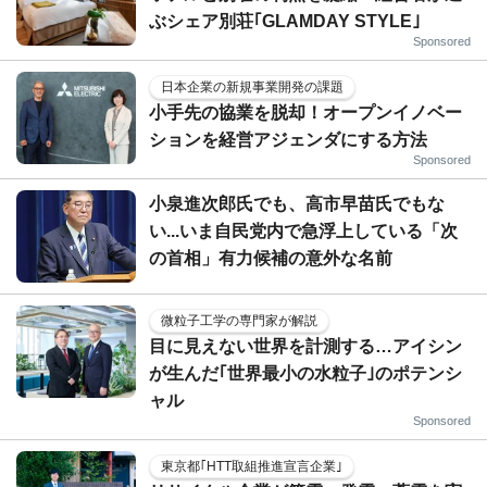
ぶシェア別荘｢GLAMDAY STYLE｣
Sponsored
日本企業の新規事業開発の課題
小手先の協業を脱却！オープンイノベー
ションを経営アジェンダにする方法
Sponsored
小泉進次郎氏でも、高市早苗氏でもな
い...いま自民党内で急浮上している「次
の首相」有力候補の意外な名前
微粒子工学の専門家が解説
目に見えない世界を計測する…アイシン
が生んだ｢世界最小の水粒子｣のポテンシ
ャル
Sponsored
東京都｢HTT取組推進宣言企業｣