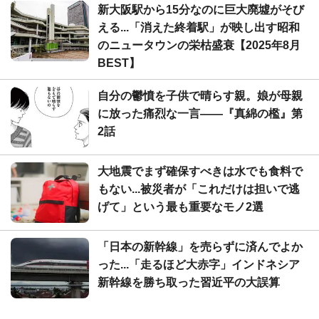
新大阪駅から15分なのに巨大廃墟がそび
える...「消えた終着駅」が映し出す昭和
のニュータウンの栄枯盛衰【2025年8月
BEST】
自分の鬱憤を子供で晴らす親。娘が母親
に放った痛烈な一言――『真綿の檻』第
2話
大地震でまず確保すべきは水でも食料で
もない...被災者が「これだけは担いで逃
げて」という最も重要なモノ2選
「日本の新幹線」を売らずに済んでよか
った...「走るほど大赤字」インドネシア
新幹線を勝ち取った習近平の大誤算