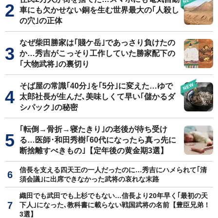
車にも欠かせない銅を生む世界最大の｢人殺し
の穴｣の正体
なぜ柴田勝家は｢賤ケ岳｣であっさり負けたの
か…秀吉がこっそり工作していた勝家配下の
｢大物武将｣の裏切り
そば屋の常識｢40分｣を｢5分｣に変えた…ゆで
太郎社長が生んだ､美味しくて早い｢儲かるダ
シパック｣の秘密
｢転倒→骨折→寝たきり｣の老後が待ち受け
る…医師･和田秀樹｢60代になったら真っ先に
断捨離すべきもの｣【定年後の黄金期3選】
信長を支える四天王の一人だったのに…秀吉にハメられて｢清
須会議｣に出席できなかった武将の哀れな末路
織田でも武田でも上杉でもない…信長より20年早く｢最初の天
下人｣になった､教科書に載らない戦国武将の名前【豊臣兄弟！
3選】