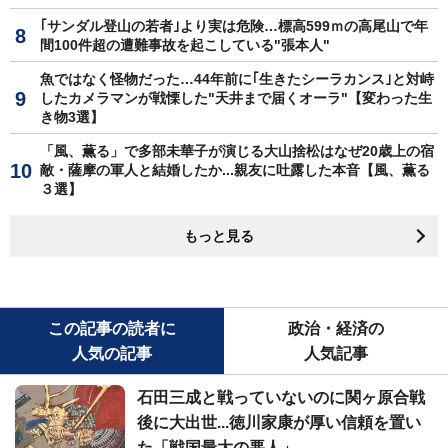
｢サンダル登山の若者｣より実は危険…標高599ｍの高尾山で年
間100件超の遭難事故を起こしている"張本人"
魚ではなく怪物だった…44年前に｢生きたシーラカンス｣と対峙
したカメラマンが戦慄した"天井まで届くオーラ"【変わった生
き物3選】
「風、薫る」で多部未華子が演じる大山捨松はなぜ20歳上の宿
敵・薩摩の軍人と結婚したか...親友に吐露した本音【風、薫る
３選】
もっと見る
この記事の読者に
政治・経済の
人気の記事
人気記事
石田三成と戦っていないのに関ヶ原合戦
後に大出世...徳川家康が厚い信頼を置い
た「戦国最大の悪人」