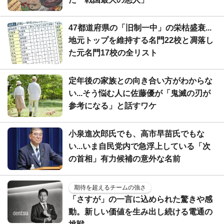
47都道府県の「旧制一中」の栄枯盛衰...
地元トップを維持する名門22校と凋落し
た元名門17校の全リスト
定年後の家族との向き合い方がわからな
い...そう悩む人に佐藤優が「鬼滅の刃が
参考になる」と話すワケ
小泉進次郎氏でも、高市早苗氏でもな
い...いま自民党内で急浮上している「次
の首相」有力候補の意外な名前
期待を超えるチームの強さ
「さすが」の一言に込められた驚きや感
動。新しい価値を生み出し続ける電通の