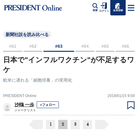
会員登録
検索
ログイン
新聞社説を読み比べる
#61
#62
#63
#64
#65
#66
日本で"インフルワクチン"が不足するワ
ケ
欧米に遅れる「細胞培養」の実用化
PRESIDENT Online
2018/01/15 9:00
沙鴎 一歩
+フォロー
ジャーナリスト
1
2
3
4