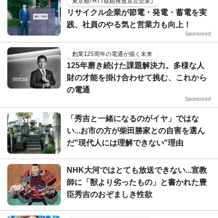
東京都｢HTT取組推進宣言企業｣
リサイクル企業が節電・発電・蓄電を実
践、社員のやる気と営業力も向上！
Sponsored
創業125周年の電通が描く未来
125年磨き続けた課題解決力。多様な人
財の才能を掛け合わせて挑む、これから
の電通
Sponsored
「秀吉と一緒になるのがイヤ」ではな
い...お市の方が柴田勝家との自害を選ん
だ"現代人には理解できない"理由
NHK大河ではとても放送できない...宣教
師に「獣より劣ったもの」と書かれた豊
臣秀吉のおぞましき性欲