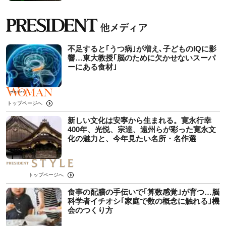
不足すると｢うつ病｣が増え､子どものIQに影
響…東大教授｢脳のために欠かせないスーパ
ーにある食材｣
トップページへ
新しい文化は安寧から生まれる。寛永行幸
400年、光悦、宗達、遠州らが彩った寛永文
化の魅力と、今年見たい名所・名作選
トップページへ
食事の配膳の手伝いで｢算数感覚｣が育つ…脳
科学者イチオシ｢家庭で数の概念に触れる｣機
会のつくり方