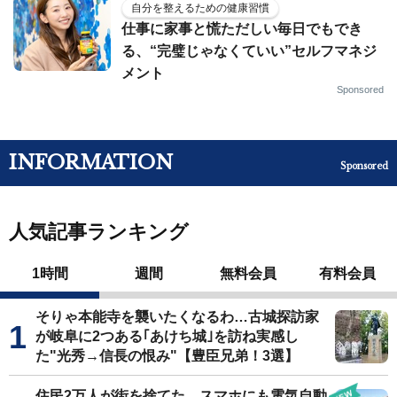
自分を整えるための健康習慣
仕事に家事と慌ただしい毎日でもでき
る、“完璧じゃなくていい”セルフマネジ
メント
Sponsored
INFORMATION
Sponsored
人気記事ランキング
1時間
週間
無料会員
有料会員
そりゃ本能寺を襲いたくなるわ…古城探訪家
が岐阜に2つある｢あけち城｣を訪ね実感し
た"光秀→信長の恨み"【豊臣兄弟！3選】
住民2万人が街を捨てた…スマホにも電気自動