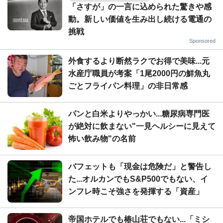
「さすが」の一言に込められた驚きや感
動。新しい価値を生み出し続ける電通の
挑戦
Sponsored
外食するより断然ラクでお得で美味...元
水産庁職員が考案「1尾2000円の鮮魚丸
ごとフライパン料理」の非日常感
パンと白米よりやっかい...糖尿病専門医
が絶対に飲まない"一見ヘルシーに見えて
怖い飲み物"の名前
バフェットも「現金は危険だ」と警告し
た...オルカンでもS&P500でもない、イ
ンフレ時こそ強さを発揮する「資産」
帝国ホテルでも椿山荘でもない...「ミシ