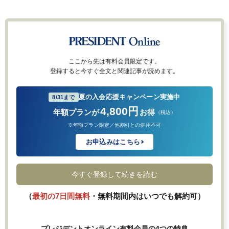
ここから先は有料会員限定です。
登録すると今すぐ全文と関連記事が読めます。
夏の入会応援キャンペーン実施中
8/31まで
4,800円
年額プランが
お得
（税込）
※年額プラン限定／他割引との併用不可
お申込みはこちら
今すぐ登録して続きを読む
（
最初の7日間無料
・無料期間内はいつでも解約可）
プレジデントオンライン有料会員の4つの特典