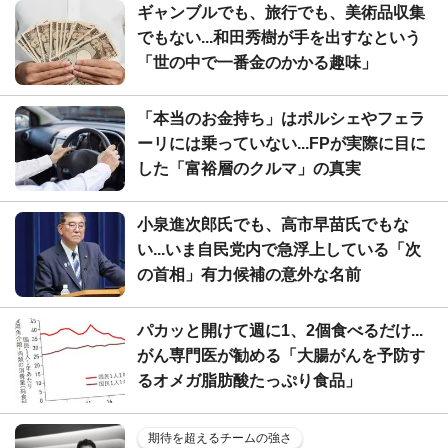
ギャンブルでも、旅行でも、美術品収集
でもない...和田秀樹が手を出すなという
「世の中で一番金のかかる趣味」
「本当のお金持ち」はポルシェやフェラ
ーリには乗っていない...FPが実際に目に
した「富裕層のクルマ」の真実
小泉進次郎氏でも、高市早苗氏でもな
い...いま自民党内で急浮上している「次
の首相」有力候補の意外な名前
パカッと開けて週に1、2個食べるだけ...
がん専門医が勧める「大腸がんを予防す
るオメガ脂肪酸たっぷり食品」
期待を超えるチームの強さ