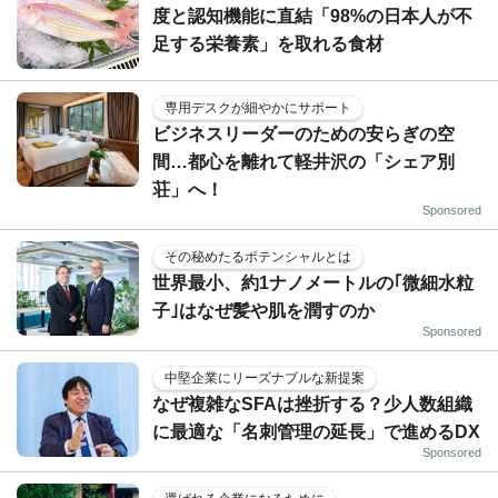
度と認知機能に直結「98%の日本人が不
足する栄養素」を取れる食材
専用デスクが細やかにサポート
ビジネスリーダーのための安らぎの空
間…都心を離れて軽井沢の「シェア別
荘」へ！
Sponsored
その秘めたるポテンシャルとは
世界最小、約1ナノメートルの｢微細水粒
子｣はなぜ髪や肌を潤すのか
Sponsored
中堅企業にリーズナブルな新提案
なぜ複雑なSFAは挫折する？少人数組織
に最適な「名刺管理の延長」で進めるDX
Sponsored