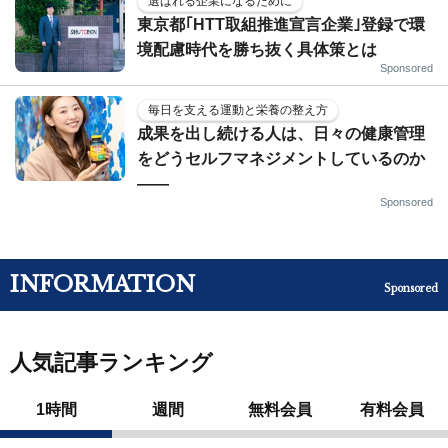
選ばれる企業になるために
東京都｢HTT取組推進宣言企業｣登録で環
境配慮時代を勝ち抜く具体策とは
Sponsored
毎日を支える運動と栄養の整え方
成果を出し続ける人は、日々の健康管理
をどうセルフマネジメントしているのか
——
Sponsored
INFORMATION
Sponsored
人気記事ランキング
1時間
週間
無料会員
有料会員