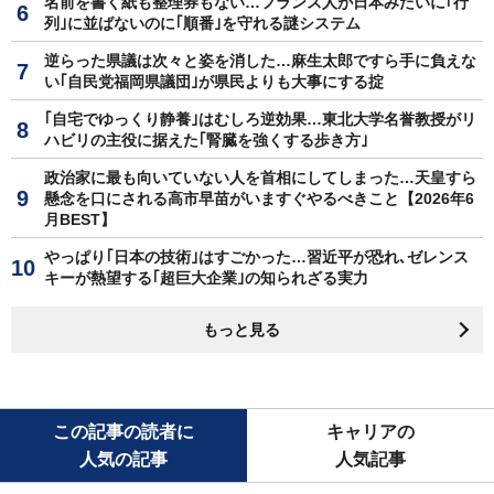
名前を書く紙も整理券もない…フランス人が日本みたいに｢行
列｣に並ばないのに｢順番｣を守れる謎システム
逆らった県議は次々と姿を消した…麻生太郎ですら手に負えな
い｢自民党福岡県議団｣が県民よりも大事にする掟
｢自宅でゆっくり静養｣はむしろ逆効果…東北大学名誉教授がリ
ハビリの主役に据えた｢腎臓を強くする歩き方｣
政治家に最も向いていない人を首相にしてしまった…天皇すら
懸念を口にされる高市早苗がいますぐやるべきこと【2026年6
月BEST】
やっぱり｢日本の技術｣はすごかった…習近平が恐れ､ゼレンス
キーが熱望する｢超巨大企業｣の知られざる実力
もっと見る
この記事の読者に
キャリアの
人気の記事
人気記事