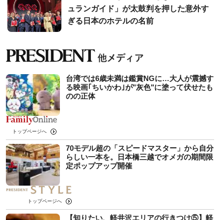
ュランガイド」が太鼓判を押した意外す
ぎる日本のホテルの名前
台湾では6歳未満は鑑賞NGに…大人が震撼す
る映画｢ちいかわ｣が"灰色"に塗って伏せたも
のの正体
トップページへ
70モデル超の「スピードマスター」から自分
らしい一本を。日本橋三越でオメガの期間限
定ポップアップ開催
トップページへ
【知りたい、軽井沢エリアの行きつけ⑤】軽