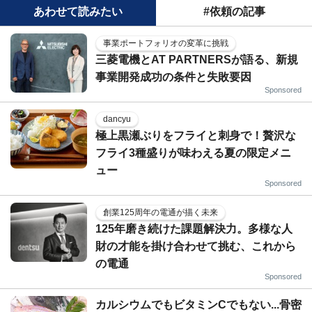
あわせて読みたい
#依頼の記事
事業ポートフォリオの変革に挑戦
三菱電機とAT PARTNERSが語る、新規
事業開発成功の条件と失敗要因
Sponsored
dancyu
極上黒瀬ぶりをフライと刺身で！贅沢な
フライ3種盛りが味わえる夏の限定メニ
ュー
Sponsored
創業125周年の電通が描く未来
125年磨き続けた課題解決力。多様な人
財の才能を掛け合わせて挑む、これから
の電通
Sponsored
カルシウムでもビタミンCでもない...骨密