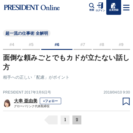
会員登録
検索
ログイン
超一流の仕事術 全解明
#4
#5
#6
#7
#8
#9
面倒な頼みごとでもカドが立たない話し
方
相手への正しい「配慮」がポイント
PRESIDENT 2017年3月6日号
2018/04/10 9:00
大串 亜由美
+フォロー
グローバリンク代表取締役
1
2