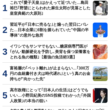
これで｢愛子天皇｣はかえって近づいた…島田
裕巳｢野望にとらわれた麻生太郎が見落とした
皇室典範の大原則｣
習近平が｢日本に売るな｣と煽った翌日にバレ
た…日本企業に6割を握られていた"中国の半
導体"の意外な急所
イワシでもサンマでもない...糖尿病専門医が
｢がん･動脈硬化を予防し､美背を保つ栄養素を
とれる魚の種類｣【最強の魚活術3選】
富裕層の｢ペット離れ｣が止まらない…｢300万
円の血統書付き犬は時代遅れ｣という真のお金
持ちが"向かった先"
高市政権にとって｢日本人の生活｣はどうでも
いい…小野田紀美のSNS投稿でわかった｢外国
人政策｣の本当の狙い