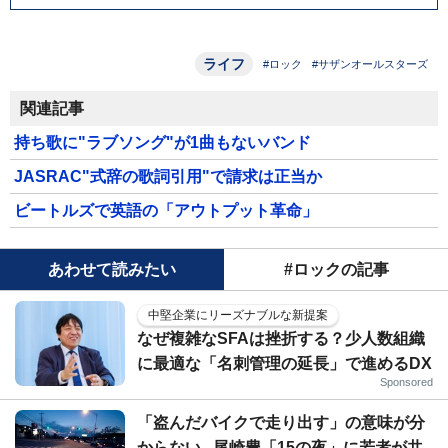
ライフ
#ロック
#サザンオールスターズ
関連記事
持ち歌に"ラブソング"が1曲もないバンド
JASRAC"式辞の歌詞引用"で請求は正当か
ビートルズで英語の「アウトプット革命」
あわせて読みたい
#ロックの記事
中堅企業にリーズナブルな新提案
なぜ複雑なSFAは挫折する？少人数組織
に最適な「名刺管理の延長」で進めるDX
Sponsored
「盗んだバイクで走り出す」の意味が分
からない...尾崎豊「15の夜」に若者が共