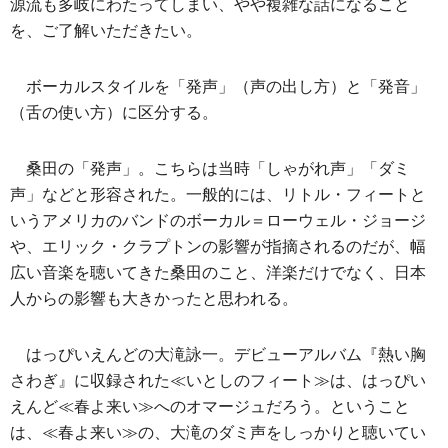
源流も多岐にわたってしまい、やや複雑な話になること
を、ご了解いただきたい。
ボーカルスタイルを「発声」（声の出し方）と「発音」
（舌の使い方）に区分する。
桑田の「発声」。こちらは当時「しゃがれ声」「ダミ
声」などと形容された。一般的には、リトル・フィートと
いうアメリカのバンドのボーカル＝ローウェル・ジョージ
や、エリック・クラプトンの影響が指摘されるのだが、幅
広い音楽を聴いてきた桑田のこと、洋楽だけでなく、日本
人からの影響も大きかったと思われる。
はっぴいえんどの大滝詠一。デビューアルバム『熱い胸
さわぎ』に収録された≪いとしのフィート≫は、はっぴい
えんど≪春よ来い≫へのオマージュだろう。ということ
は、≪春よ来い≫の、大滝のダミ声をしっかりと聴いてい