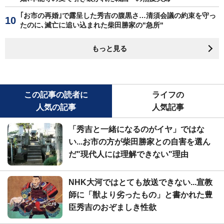
｢お市の再婚｣で露呈した秀吉の腹黒さ…清須会議の約束を守っ
たのに､滅亡に追い込まれた柴田勝家の"急所"
もっと見る
この記事の読者に
ライフの
人気の記事
人気記事
「秀吉と一緒になるのがイヤ」ではな
い...お市の方が柴田勝家との自害を選ん
だ"現代人には理解できない"理由
NHK大河ではとても放送できない...宣教
師に「獣より劣ったもの」と書かれた豊
臣秀吉のおぞましき性欲