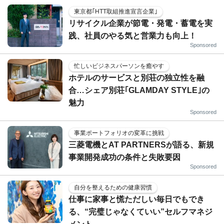
東京都｢HTT取組推進宣言企業｣
リサイクル企業が節電・発電・蓄電を実
践、社員のやる気と営業力も向上！
Sponsored
忙しいビジネスパーソンを癒やす
ホテルのサービスと別荘の独立性を融
合…シェア別荘｢GLAMDAY STYLE｣の
魅力
Sponsored
事業ポートフォリオの変革に挑戦
三菱電機とAT PARTNERSが語る、新規
事業開発成功の条件と失敗要因
Sponsored
自分を整えるための健康習慣
仕事に家事と慌ただしい毎日でもでき
る、“完璧じゃなくていい”セルフマネジ