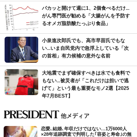
パカッと開けて週に1、2個食べるだけ...
がん専門医が勧める「大腸がんを予防す
るオメガ脂肪酸たっぷり食品」
小泉進次郎氏でも、高市早苗氏でもな
い...いま自民党内で急浮上している「次
の首相」有力候補の意外な名前
大地震でまず確保すべきは水でも食料で
もない...被災者が「これだけは担いで逃
げて」という最も重要なモノ2選【2025
年7月BEST】
恋愛､結婚､年収だけではない…1万6000人
×28年追跡調査で判明した｢容姿と寿命｣の無