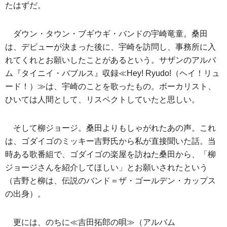
たはずだ。
ダウン・タウン・ブギウギ・バンドの宇崎竜童。桑田
は、デビューが決まった後に、宇崎を訪問し、事務所に入
れてくれとお願いしたことがあるという。サザンのアルバ
ム『タイニイ・バブルス』収録≪Hey! Ryudo!（ヘイ！リュ
ード！）≫は、宇崎のことを歌ったもの。ボーカリスト、
ひいては人間として、リスペクトしていたと思しい。
そして柳ジョージ。桑田よりもしゃがれたあの声。これ
は、ゴダイゴのミッキー吉野氏から私が直接聞いた話。当
時ある歌番組で、ゴダイゴの楽屋を訪ねた桑田から、「柳
ジョージさんを紹介してほしい」とお願いされたという
（吉野と柳は、伝説のバンド＝ザ・ゴールデン・カップス
の出身）。
更には、のちに≪吉田拓郎の唄≫（アルバム