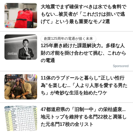
大地震でまず確保すべきは水でも食料で
もない...被災者が「これだけは担いで逃
げて」という最も重要なモノ2選
創業125周年の電通が描く未来
125年磨き続けた課題解決力。多様な人
財の才能を掛け合わせて挑む、これから
の電通
Sponsored
11体のラブドールと暮らし"正しい性行
為"を楽しむ...「人より人形を愛する男た
ち」が奇妙な生活を始めたワケ
47都道府県の「旧制一中」の栄枯盛衰...
地元トップを維持する名門22校と凋落し
た元名門17校の全リスト