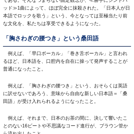
である。そんなつまらない固定観念が、≪勝手にシンドバ
ッド≫1曲によって、ほぼ完全に抹殺された。「日本人が日
本語でロックを歌う」という、今となっては至極当たり前
な文化を、私たちは享受できるようになった。
「胸さわぎの腰つき」という桑田語
例えば、「早口ボーカル」「巻き舌ボーカル」と言われ
るほど、日本語を、口腔内を自在に操って発声することが
普通になったこと。
例えば、「胸さわぎの腰つき」という、おそらくは英語
に訳せないであろう、意味から自由な新しい日本語＝「桑
田語」が受け入れられるようになったこと。
例えば、それまで、日本のお茶の間に、決して響いたこ
とのない16ビートや不思議なコード進行が、ブラウン管か
ら流れ出したこと。