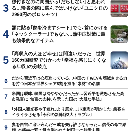
襟付きなのに周囲から｢だらしない｣と思われ
る…帰省の際に選んではいけない｢ユニクロの
2990円のポロシャツ｣
額に貼る｢熱を冷ますシート｣でも､首にかける
｢ネッククーラー｣でもない…熱中症対策に最
も効果的なアイテム
｢高収入の人ほど幸せ｣は間違いだった…世界
160カ国研究で分かった｢幸福を感じにくくな
る年収｣の分岐点
だから習近平は心底焦っている…中国のITもEVも壊滅させる力
を持つ日本が世界シェア8割を握る"素材"の名前
米国は曖昧､韓国は冷ややかだったが…習近平を激怒させた高
市発言に｢無言の支持｣を示した国の｢大胆な手法｣
｢外国人観光客や子連れ｣より厄介…JR東海が明かした､乗客を
イライラさせる｢令和の新幹線2大トラブル｣
妻を自害に追い込んだ三成を夫は許さなかった…信長の命で結
婚､本能寺の変で引き裂かれた戦国一の熱愛夫婦