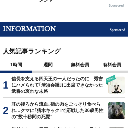
メント
Sponsored
INFORMATION
Sponsored
人気記事ランキング
1時間
週間
無料会員
有料会員
信長を支える四天王の一人だったのに…秀吉
にハメられて｢清須会議｣に出席できなかった
武将の哀れな末路
耳の後ろから流血､指の肉をごっそり食べら
れ…クマに｢猪木キック｣で応戦した36歳男性
の"数十秒間の死闘"