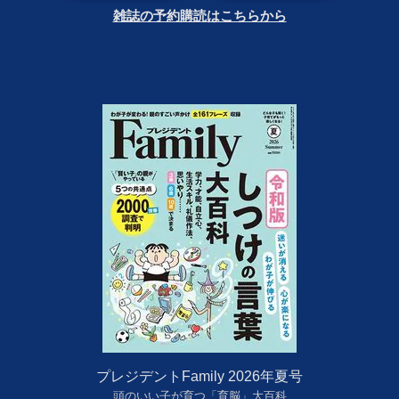
雑誌の予約購読はこちらから
プレジデントFamily 2026年夏号
頭のいい子が育つ「育脳」大百科