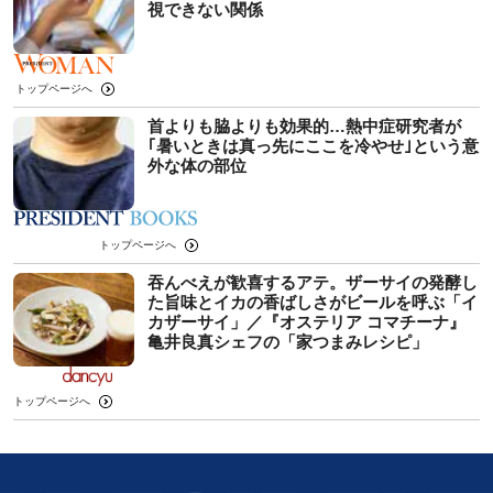
視できない関係
トップページへ
首よりも脇よりも効果的…熱中症研究者が
｢暑いときは真っ先にここを冷やせ｣という意
外な体の部位
トップページへ
吞んべえが歓喜するアテ。ザーサイの発酵し
た旨味とイカの香ばしさがビールを呼ぶ「イ
カザーサイ」／『オステリア コマチーナ』
⻲井良真シェフの「家つまみレシピ」
トップページへ