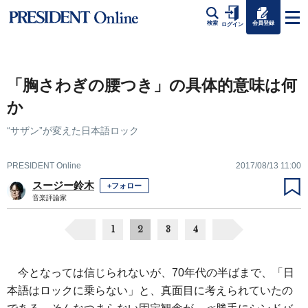
会員登録
検索
ログイン
「胸さわぎの腰つき」の具体的意味は何
か
“サザン”が変えた日本語ロック
PRESIDENT Online
2017/08/13 11:00
スージー鈴木
+フォロー
音楽評論家
1
2
3
4
今となっては信じられないが、70年代の半ばまで、「日
本語はロックに乗らない」と、真面目に考えられていたの