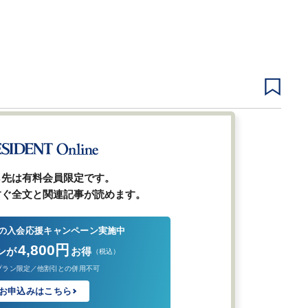
1
2
3
次ページ
ら先は有料会員限定です。
すぐ全文と関連記事が読めます。
の入会応援キャンペーン実施中
4,800円
ンが
お得
（税込）
プラン限定／他割引との併用不可
お申込みはこちら