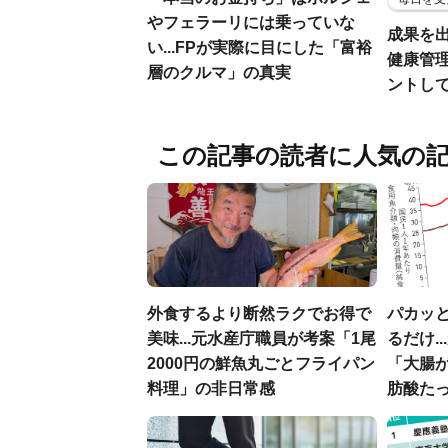
やフェラーリには乗っていな
成果を
い...FPが実際に目にした「富裕
健康管
層のクルマ」の真実
ントし
この記事の読者に人気の
外食するより断然ラクでお得で
パカッと
美味...元水産庁職員が考案「1尾
るだけ.
2000円の鮮魚丸ごとフライパン
「大腸
料理」の非日常感
肪酸た