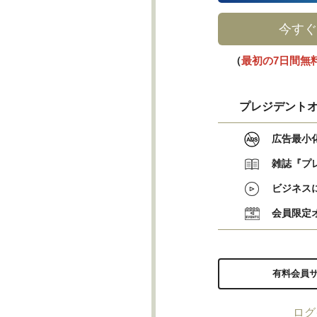
今すぐ
（
最初の7日間無
プレジデントオ
広告最小
雑誌『プ
ビジネス
会員限定
有料会員
ログ