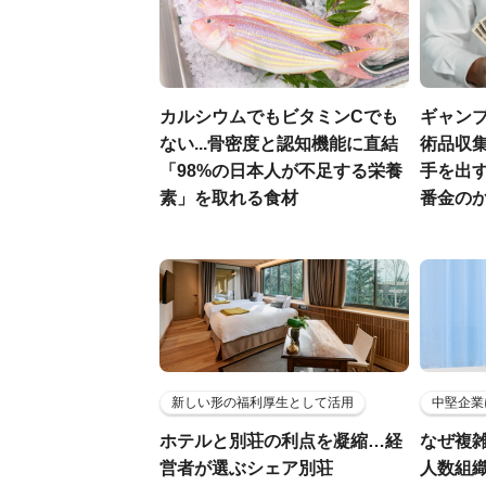
カルシウムでもビタミンCでも
ギャン
ない...骨密度と認知機能に直結
術品収集
「98%の日本人が不足する栄養
手を出
素」を取れる食材
番金の
新しい形の福利厚生として活用
中堅企業
ホテルと別荘の利点を凝縮…経
なぜ複雑
営者が選ぶシェア別荘
人数組