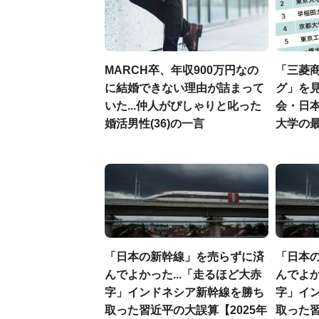
MARCH卒、年収900万円なの
「三菱商
に結婚できない理由が詰まって
グ」を見
いた...仲人がぴしゃりと叱った
会・日
婚活男性(36)の一言
大学の
「日本の新幹線」を売らずに済
「日本
んでよかった...「走るほど大赤
んでよか
字」インドネシア新幹線を勝ち
字」イ
取った習近平の大誤算【2025年
取った