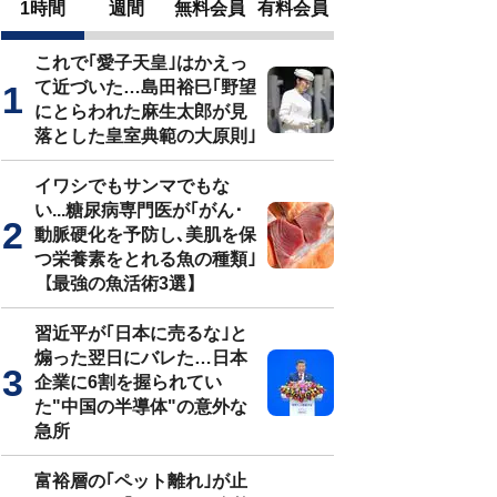
1時間
週間
無料会員
有料会員
これで｢愛子天皇｣はかえっ
て近づいた…島田裕巳｢野望
にとらわれた麻生太郎が見
落とした皇室典範の大原則｣
イワシでもサンマでもな
い...糖尿病専門医が｢がん･
動脈硬化を予防し､美肌を保
つ栄養素をとれる魚の種類｣
【最強の魚活術3選】
習近平が｢日本に売るな｣と
煽った翌日にバレた…日本
企業に6割を握られてい
た"中国の半導体"の意外な
急所
富裕層の｢ペット離れ｣が止