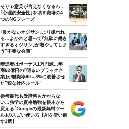
そりゃ意見が言えなくなるわ…
｢心理的安全性｣を壊す職場の4
つのNGフレーズ
｢働かないオジサン｣より嫌われ
る…よかれと思って｢無駄に働き
すぎるオジサン｣が増やしてしま
う"不要な会議"
喫煙者はボーナス1万円減…年
商92億円の｢明るいブラック企
業｣が離職率60→8%に改善させ
た"変な社内ルール"
参考書代も受講料もかからな
い…独学の資格勉強を根本から
変える｢Googleの最新無料ツー
ル｣のスゴい使い方【AIを使い倒
す3選】