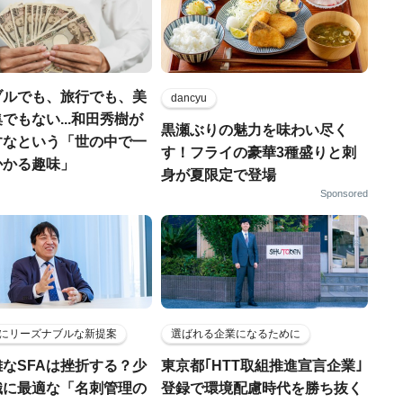
ブルでも、旅行でも、美
dancyu
でもない...和田秀樹が
黒瀬ぶりの魅力を味わい尽く
すなという「世の中で一
す！フライの豪華3種盛りと刺
かかる趣味」
身が夏限定で登場
Sponsored
にリーズナブルな新提案
選ばれる企業になるために
なSFAは挫折する？少
東京都｢HTT取組推進宣言企業｣
織に最適な「名刺管理の
登録で環境配慮時代を勝ち抜く