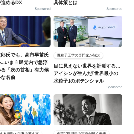
進めるDX
具体策とは
Sponsored
Sponsored
次郎氏でも、高市早苗氏
微粒子工学の専門家が解説
...いま自民党内で急浮
目に見えない世界を計測する…
いる「次の首相」有力候
アイシンが生んだ｢世界最小の
外な名前
水粒子｣のポテンシャル
Sponsored
える運動と栄養の整え方
創業125周年の電通が描く未来