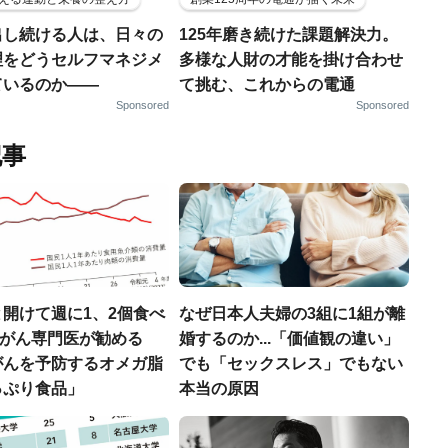
出し続ける人は、日々の
125年磨き続けた課題解決力。
理をどうセルフマネジメ
多様な人財の才能を掛け合わせ
ているのか——
て挑む、これからの電通
Sponsored
Sponsored
記事
開けて週に1、2個食べ
なぜ日本人夫婦の3組に1組が離
..がん専門医が勧める
婚するのか...「価値観の違い」
がんを予防するオメガ脂
でも「セックスレス」でもない
っぷり食品」
本当の原因