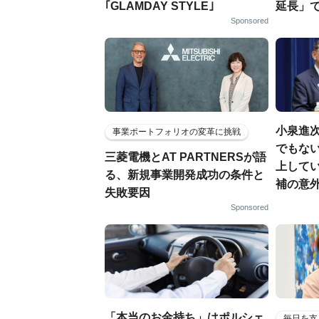
｢GLAMDAY STYLE｣
延長」で
Sponsored
小泉進
事業ポートフォリオの変革に挑戦
でもない
三菱電機とAT PARTNERSが語
上して
る、新規事業開発成功の条件と
補の意
失敗要因
Sponsored
「本当のお金持ち」はポルシェ
毎日を支