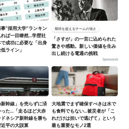
事"採用大学"ランキン
期待を超えるチームの強さ
れば一目瞭然...学歴社
「さすが」の一言に込められた
本で成功に必要な「出身
驚きや感動。新しい価値を生み
最低ライン」
出し続ける電通の挑戦
Sponsored
の新幹線」を売らずに済
大地震でまず確保すべきは水で
った...「走るほど大赤
も食料でもない...被災者が「こ
ンドネシア新幹線を勝ち
れだけは担いで逃げて」という
習近平の大誤算
最も重要なモノ2選