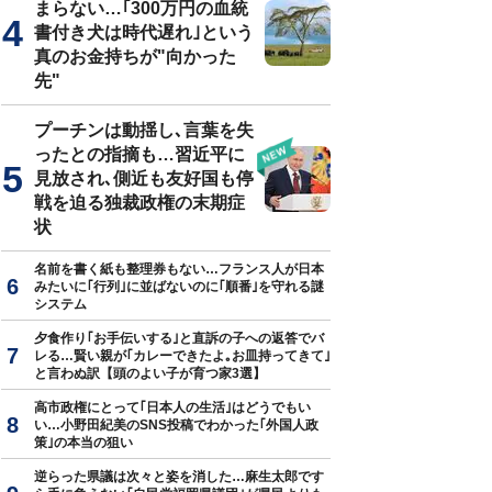
まらない…｢300万円の血統
書付き犬は時代遅れ｣という
真のお金持ちが"向かった
先"
プーチンは動揺し､言葉を失
ったとの指摘も…習近平に
見放され､側近も友好国も停
戦を迫る独裁政権の末期症
状
名前を書く紙も整理券もない…フランス人が日本
みたいに｢行列｣に並ばないのに｢順番｣を守れる謎
システム
夕食作り｢お手伝いする｣と直訴の子への返答でバ
レる…賢い親が｢カレーできたよ｡お皿持ってきて｣
と言わぬ訳【頭のよい子が育つ家3選】
高市政権にとって｢日本人の生活｣はどうでもい
い…小野田紀美のSNS投稿でわかった｢外国人政
策｣の本当の狙い
逆らった県議は次々と姿を消した…麻生太郎です