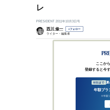
レ
PRESIDENT 2011年10月3日号
西川 修一
+フォロー
ライター・編集者
前ページ
ここか
登録すると今
夏
8/31まで
年額プラ
※年額