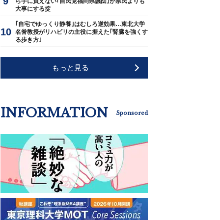
ら手に負えない｢自民党福岡県議団｣が県民よりも
大事にする掟
｢自宅でゆっくり静養｣はむしろ逆効果…東北大学
名誉教授がリハビリの主役に据えた｢腎臓を強くす
る歩き方｣
もっと見る
INFORMATION
Sponsored