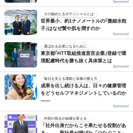
Sponsored
その秘めたるポテンシャルとは
世界最小、約1ナノメートルの｢微細水粒
子｣はなぜ髪や肌を潤すのか
Sponsored
選ばれる企業になるために
東京都｢HTT取組推進宣言企業｣登録で環
境配慮時代を勝ち抜く具体策とは
Sponsored
毎日を支える運動と栄養の整え方
成果を出し続ける人は、日々の健康管理
をどうセルフマネジメントしているのか
——
Sponsored
外部の視点が組織を変える
「社外出身だからこそ果たせる役割があ
る」――新社長が掲げた「つなぐこと」