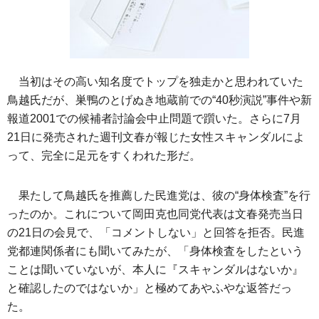
当初はその高い知名度でトップを独走かと思われていた
鳥越氏だが、巣鴨のとげぬき地蔵前での“40秒演説”事件や新
報道2001での候補者討論会中止問題で躓いた。さらに7月
21日に発売された週刊文春が報じた女性スキャンダルによ
って、完全に足元をすくわれた形だ。
果たして鳥越氏を推薦した民進党は、彼の“身体検査”を行
ったのか。これについて岡田克也同党代表は文春発売当日
の21日の会見で、「コメントしない」と回答を拒否。民進
党都連関係者にも聞いてみたが、「身体検査をしたという
ことは聞いていないが、本人に『スキャンダルはないか』
と確認したのではないか」と極めてあやふやな返答だっ
た。