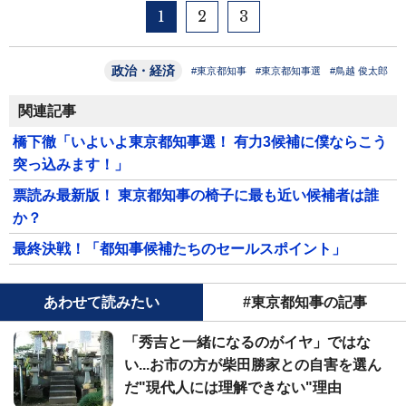
1
2
3
政治・経済
#東京都知事
#東京都知事選
#鳥越 俊太郎
関連記事
橋下徹「いよいよ東京都知事選！ 有力3候補に僕ならこう
突っ込みます！」
票読み最新版！ 東京都知事の椅子に最も近い候補者は誰
か？
最終決戦！「都知事候補たちのセールスポイント」
あわせて読みたい
#東京都知事の記事
「秀吉と一緒になるのがイヤ」ではな
い...お市の方が柴田勝家との自害を選ん
だ"現代人には理解できない"理由