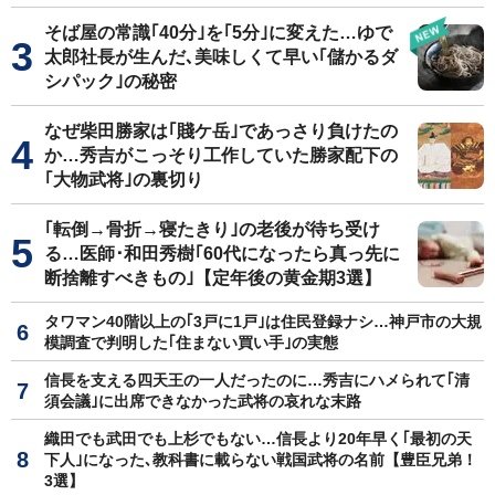
そば屋の常識｢40分｣を｢5分｣に変えた…ゆで
太郎社長が生んだ､美味しくて早い｢儲かるダ
シパック｣の秘密
なぜ柴田勝家は｢賤ケ岳｣であっさり負けたの
か…秀吉がこっそり工作していた勝家配下の
｢大物武将｣の裏切り
｢転倒→骨折→寝たきり｣の老後が待ち受け
る…医師･和田秀樹｢60代になったら真っ先に
断捨離すべきもの｣【定年後の黄金期3選】
タワマン40階以上の｢3戸に1戸｣は住民登録ナシ…神戸市の大規
模調査で判明した｢住まない買い手｣の実態
信長を支える四天王の一人だったのに…秀吉にハメられて｢清
須会議｣に出席できなかった武将の哀れな末路
織田でも武田でも上杉でもない…信長より20年早く｢最初の天
下人｣になった､教科書に載らない戦国武将の名前【豊臣兄弟！
3選】