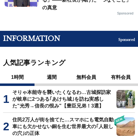
の真意
Sponsored
INFORMATION
Sponsored
人気記事ランキング
1時間
週間
無料会員
有料会員
そりゃ本能寺を襲いたくなるわ…古城探訪家
が岐阜に2つある｢あけち城｣を訪ね実感し
た"光秀→信長の恨み"【豊臣兄弟！3選】
住民2万人が街を捨てた…スマホにも電気自動
車にも欠かせない銅を生む世界最大の｢人殺し
の穴｣の正体