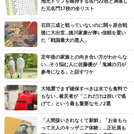
地元トップを維持する名門22校と凋落し
た元名門17校の全リスト
石田三成と戦っていないのに関ヶ原合戦
後に大出世...徳川家康が厚い信頼を置い
た「戦国最大の悪人」
定年後の家族との向き合い方がわからな
い...そう悩む人に佐藤優が「鬼滅の刃が
参考になる」と話すワケ
大地震でまず確保すべきは水でも食料で
もない...被災者が「これだけは担いで逃
げて」という最も重要なモノ2選
「人間扱いされなくて新鮮」「お金もら
って大人のキッザニア体験」...正社員も