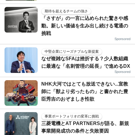
期待を超えるチームの強さ
「さすが」の一言に込められた驚きや感
動。新しい価値を生み出し続ける電通の
挑戦
Sponsored
中堅企業にリーズナブルな新提案
なぜ複雑なSFAは挫折する？少人数組織
に最適な「名刺管理の延長」で進めるDX
Sponsored
NHK大河ではとても放送できない...宣教
師に「獣より劣ったもの」と書かれた豊
臣秀吉のおぞましき性欲
事業ポートフォリオの変革に挑戦
三菱電機とAT PARTNERSが語る、新規
事業開発成功の条件と失敗要因