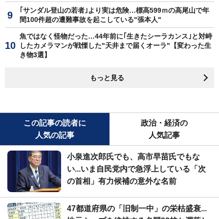
｢サンダル登山の若者｣より実は危険…標高599ｍの高尾山で年
間100件超の遭難事故を起こしている"張本人"
魚ではなく怪物だった…44年前に｢生きたシーラカンス｣と対峙
したカメラマンが戦慄した"天井まで届くオーラ"【変わった生
き物3選】
もっと見る
この記事の読者に
政治・経済の
人気の記事
人気記事
小泉進次郎氏でも、高市早苗氏でもな
い...いま自民党内で急浮上している「次
の首相」有力候補の意外な名前
47都道府県の「旧制一中」の栄枯盛衰...