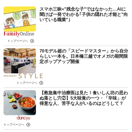
スマホ三昧="残念な子"ではなかった…AIに
聞けば一発でわかる｢子供の隠れた才能と"向
いている職業"｣
トップページへ
70モデル超の「スピードマスター」から自分
らしい一本を。日本橋三越でオメガの期間限
定ポップアップ開催
トップページへ
【救急集中治療医は見た！食いしん坊の思わ
ぬ落とし穴②】5大味覚の一つ・「辛味」が
得意な人、苦手な人がいるのはどうして？
トップページへ