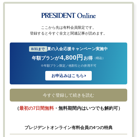
ここから先は有料会員限定です。
登録すると今すぐ全文と関連記事が読めます。
夏の入会応援キャンペーン実施中
8/31まで
4,800円
年額プランが
お得
（税込）
※年額プラン限定／他割引との併用不可
お申込みはこちら
今すぐ登録して続きを読む
（
最初の7日間無料
・無料期間内はいつでも解約可）
プレジデントオンライン有料会員の4つの特典