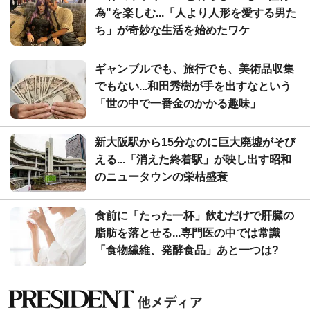
為"を楽しむ...「人より人形を愛する男た
ち」が奇妙な生活を始めたワケ
ギャンブルでも、旅行でも、美術品収集
でもない...和田秀樹が手を出すなという
「世の中で一番金のかかる趣味」
新大阪駅から15分なのに巨大廃墟がそび
える...「消えた終着駅」が映し出す昭和
のニュータウンの栄枯盛衰
食前に「たった一杯」飲むだけで肝臓の
脂肪を落とせる...専門医の中では常識
「食物繊維、発酵食品」あと一つは?