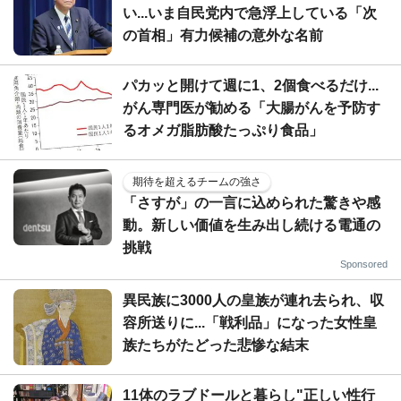
い...いま自民党内で急浮上している「次
の首相」有力候補の意外な名前
パカッと開けて週に1、2個食べるだけ...
がん専門医が勧める「大腸がんを予防す
るオメガ脂肪酸たっぷり食品」
期待を超えるチームの強さ
「さすが」の一言に込められた驚きや感
動。新しい価値を生み出し続ける電通の
挑戦
Sponsored
異民族に3000人の皇族が連れ去られ、収
容所送りに...「戦利品」になった女性皇
族たちがたどった悲惨な結末
11体のラブドールと暮らし"正しい性行