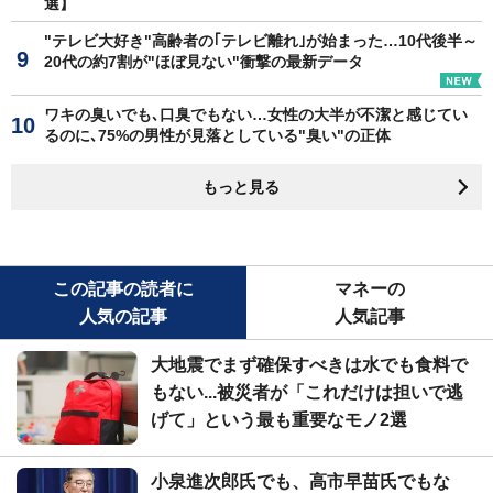
選】
"テレビ大好き"高齢者の｢テレビ離れ｣が始まった…10代後半～
20代の約7割が"ほぼ見ない"衝撃の最新データ
ワキの臭いでも､口臭でもない…女性の大半が不潔と感じてい
るのに､75%の男性が見落としている"臭い"の正体
もっと見る
この記事の読者に
マネーの
人気の記事
人気記事
大地震でまず確保すべきは水でも食料で
もない...被災者が「これだけは担いで逃
げて」という最も重要なモノ2選
小泉進次郎氏でも、高市早苗氏でもな