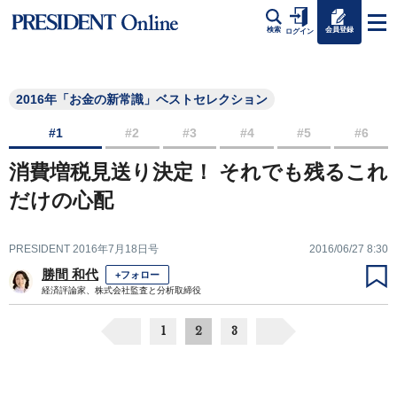
会員登録
検索
ログイン
2016年「お金の新常識」ベストセレクション
#1
#2
#3
#4
#5
#6
消費増税見送り決定！ それでも残るこれ
だけの心配
PRESIDENT 2016年7月18日号
2016/06/27 8:30
勝間 和代
+フォロー
経済評論家、株式会社監査と分析取締役
1
2
3