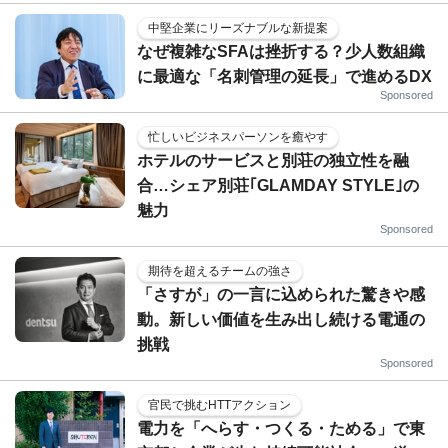
中堅企業にリーズナブルな新提案
なぜ複雑なSFAは挫折する？少人数組織
に最適な「名刺管理の延長」で進めるDX
Sponsored
忙しいビジネスパーソンを癒やす
ホテルのサービスと別荘の独立性を融
合…シェア別荘｢GLAMDAY STYLE｣の
魅力
Sponsored
期待を超えるチームの強さ
「さすが」の一言に込められた驚きや感
動。新しい価値を生み出し続ける電通の
挑戦
Sponsored
官民で挑むHTTアクション
電力を「へらす・つくる・ためる」で東