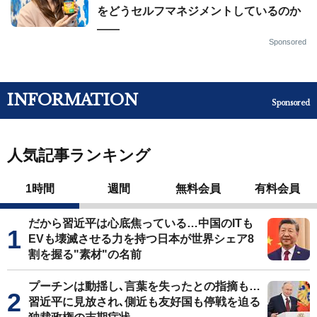
をどうセルフマネジメントしているのか
——
Sponsored
INFORMATION
Sponsored
人気記事ランキング
1時間
週間
無料会員
有料会員
だから習近平は心底焦っている…中国のITも
EVも壊滅させる力を持つ日本が世界シェア8
割を握る"素材"の名前
プーチンは動揺し､言葉を失ったとの指摘も…
習近平に見放され､側近も友好国も停戦を迫る