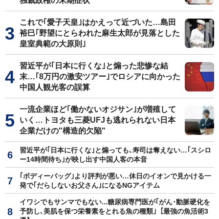
独裁政権の末期症状
これで｢愛子天皇｣はかえって近づいた…島田
裕巳｢野望にとらわれた麻生太郎が見落とした
皇室典範の大原則｣
習近平が｢日本に行くな｣と煽った悲惨な結
末…｢8万円の激安ツアー｣でロシアに向かった
中国人観光客の誤算
一流企業ほど｢働かないオジサン｣が増殖して
いく…トヨタも三菱UFJも逃れられない日本
企業だけの"構造的欠陥"
習近平が｢日本に行くな｣と煽っても､寿司は奪えない…｢スシロ
ー14時間待ち｣が映し出す中国人客の本音
｢ボディーバッグ｣より評判が悪い…休日のイオンで見かける一
発で｢だらしないお父さん｣になるNGアイテム
イワシでもサンマでもない...糖尿病専門医が｢がん･動脈硬化を
予防し､美肌を保つ栄養素をとれる魚の種類｣【最強の魚活術3