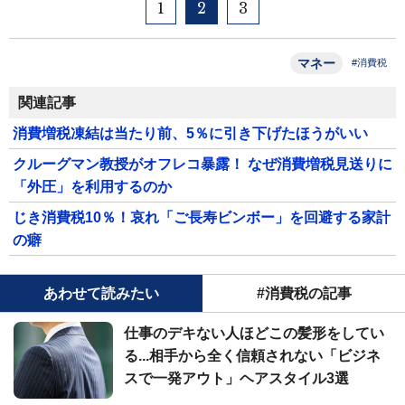
1
2
3
マネー
#消費税
関連記事
消費増税凍結は当たり前、5％に引き下げたほうがいい
クルーグマン教授がオフレコ暴露！ なぜ消費増税見送りに
「外圧」を利用するのか
じき消費税10％！哀れ「ご長寿ビンボー」を回避する家計
の癖
あわせて読みたい
#消費税の記事
仕事のデキない人ほどこの髪形をしてい
る...相手から全く信頼されない「ビジネ
スで一発アウト」ヘアスタイル3選