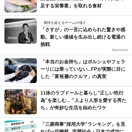
足する栄養素」を取れる食材
期待を超えるチームの強さ
「さすが」の一言に込められた驚きや感
動。新しい価値を生み出し続ける電通の
挑戦
Sponsored
「本当のお金持ち」はポルシェやフェラ
ーリには乗っていない...FPが実際に目に
した「富裕層のクルマ」の真実
11体のラブドールと暮らし"正しい性行
為"を楽しむ...「人より人形を愛する男た
ち」が奇妙な生活を始めたワケ
「三菱商事"採用大学"ランキング」を見
れば一目瞭然...学歴社会・日本で成功に