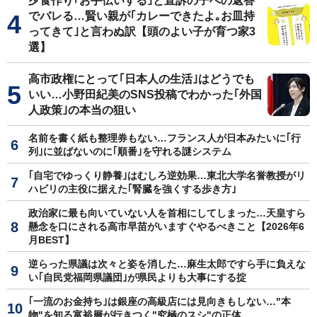
夕食作り｢お手伝いする｣と直訴の子への返答
でバレる…賢い親が｢カレーできたよ｡お皿持
ってきて｣と言わぬ訳【頭のよい子が育つ家3
選】
高市政権にとって｢日本人の生活｣はどうでも
いい…小野田紀美のSNS投稿でわかった｢外国
人政策｣の本当の狙い
名前を書く紙も整理券もない…フランス人が日本みたいに｢行
列｣に並ばないのに｢順番｣を守れる謎システム
｢自宅でゆっくり静養｣はむしろ逆効果…東北大学名誉教授がリ
ハビリの主役に据えた｢腎臓を強くする歩き方｣
政治家に最も向いていない人を首相にしてしまった…天皇すら
懸念を口にされる高市早苗がいますぐやるべきこと【2026年6
月BEST】
逆らった県議は次々と姿を消した…麻生太郎ですら手に負えな
い｢自民党福岡県議団｣が県民よりも大事にする掟
｢一流のお金持ち｣は銀座の高級店には見向きもしない…"本
物"を知る富裕層が行きつく"究極のスシ"の正体