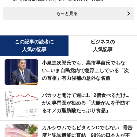
もっと見る
この記事の読者に
ビジネスの
人気の記事
人気記事
小泉進次郎氏でも、高市早苗氏でもな
い...いま自民党内で急浮上している「次
の首相」有力候補の意外な名前
パカッと開けて週に1、2個食べるだけ...
がん専門医が勧める「大腸がんを予防す
るオメガ脂肪酸たっぷり食品」
カルシウムでもビタミンCでもない...骨密
度と認知機能に直結「98%の日本人が不