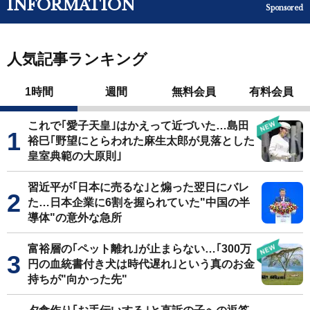
INFORMATION
Sponsored
人気記事ランキング
1時間
週間
無料会員
有料会員
これで｢愛子天皇｣はかえって近づいた…島田
裕巳｢野望にとらわれた麻生太郎が見落とした
皇室典範の大原則｣
習近平が｢日本に売るな｣と煽った翌日にバレ
た…日本企業に6割を握られていた"中国の半
導体"の意外な急所
富裕層の｢ペット離れ｣が止まらない…｢300万
円の血統書付き犬は時代遅れ｣という真のお金
持ちが"向かった先"