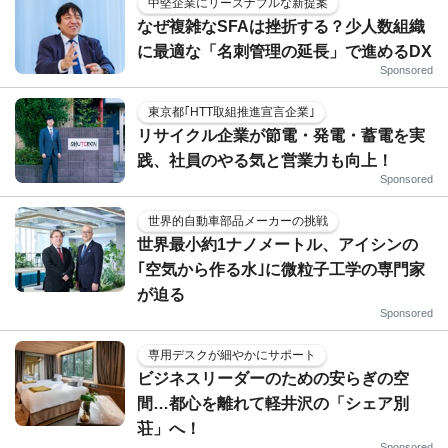
中堅企業にリーズナブルな新提案
なぜ複雑なSFAは挫折する？少人数組織
に最適な「名刺管理の延長」で進めるDX
Sponsored
東京都｢HTT取組推進宣言企業｣
リサイクル企業が節電・発電・蓄電を実
践、社員のやる気と営業力も向上！
Sponsored
世界的自動車部品メーカーの挑戦
世界最小約1ナノメートル、アイシンの
｢空気から作る水｣に微粒子工学の専門家
が迫る
Sponsored
専用デスクが細やかにサポート
ビジネスリーダーのための安らぎの空
間…都心を離れて軽井沢の「シェア別
荘」へ！
Sponsored