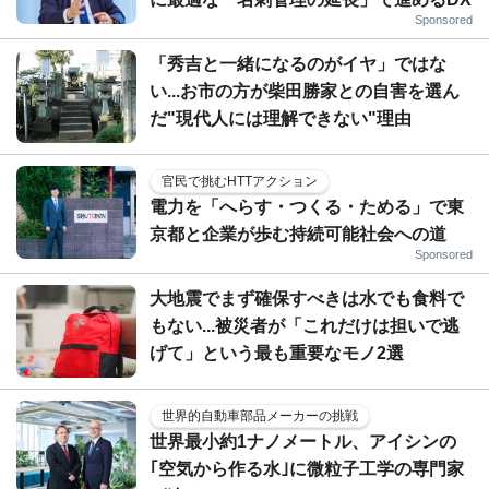
Sponsored
「秀吉と一緒になるのがイヤ」ではな
い...お市の方が柴田勝家との自害を選ん
だ"現代人には理解できない"理由
官民で挑むHTTアクション
電力を「へらす・つくる・ためる」で東
京都と企業が歩む持続可能社会への道
Sponsored
大地震でまず確保すべきは水でも食料で
もない...被災者が「これだけは担いで逃
げて」という最も重要なモノ2選
世界的自動車部品メーカーの挑戦
世界最小約1ナノメートル、アイシンの
｢空気から作る水｣に微粒子工学の専門家