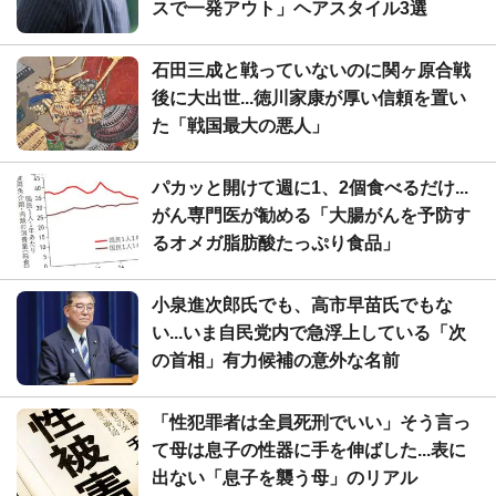
スで一発アウト」ヘアスタイル3選
石田三成と戦っていないのに関ヶ原合戦
後に大出世...徳川家康が厚い信頼を置い
た「戦国最大の悪人」
パカッと開けて週に1、2個食べるだけ...
がん専門医が勧める「大腸がんを予防す
るオメガ脂肪酸たっぷり食品」
小泉進次郎氏でも、高市早苗氏でもな
い...いま自民党内で急浮上している「次
の首相」有力候補の意外な名前
「性犯罪者は全員死刑でいい」そう言っ
て母は息子の性器に手を伸ばした...表に
出ない「息子を襲う母」のリアル