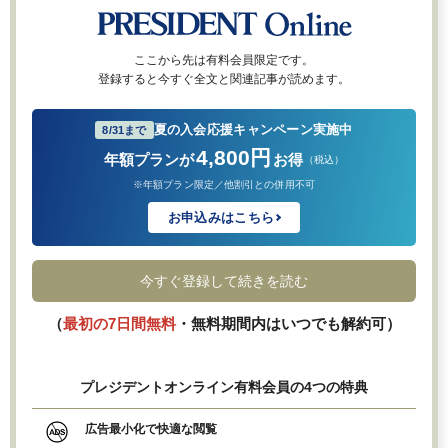
ここから先は有料会員限定です。
登録すると今すぐ全文と関連記事が読めます。
夏の入会応援キャンペーン実施中
8/31まで
4,800円
年額プランが
お得
（税込）
※年額プラン限定／他割引との併用不可
お申込みはこちら
今すぐ登録して続きを読む
（
最初の7日間無料
・無料期間内はいつでも解約可）
プレジデントオンライン有料会員の4つの特典
広告最小化で快適な閲覧