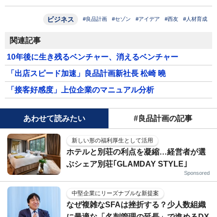
ビジネス
#良品計画
#セゾン
#アイデア
#西友
#人材育成
関連記事
10年後に生き残るベンチャー、消えるベンチャー
「出店スピード加速」良品計画新社長 松崎 曉
「接客好感度」上位企業のマニュアル分析
あわせて読みたい
#良品計画の記事
新しい形の福利厚生として活用
ホテルと別荘の利点を凝縮…経営者が選
ぶシェア別荘｢GLAMDAY STYLE｣
Sponsored
中堅企業にリーズナブルな新提案
なぜ複雑なSFAは挫折する？少人数組織
に最適な「名刺管理の延長」で進めるDX