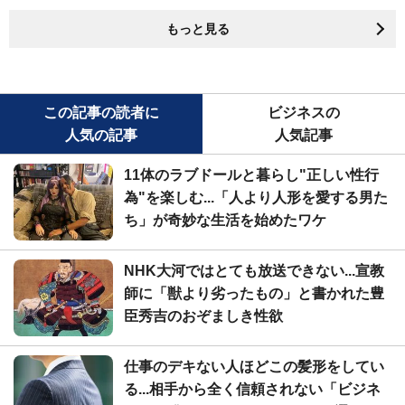
もっと見る
この記事の読者に
ビジネスの
人気の記事
人気記事
11体のラブドールと暮らし"正しい性行
為"を楽しむ...「人より人形を愛する男た
ち」が奇妙な生活を始めたワケ
NHK大河ではとても放送できない...宣教
師に「獣より劣ったもの」と書かれた豊
臣秀吉のおぞましき性欲
仕事のデキない人ほどこの髪形をしてい
る...相手から全く信頼されない「ビジネ