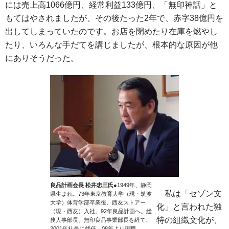
には売上高1066億円、経常利益133億円、「無印神話」と
もてはやされましたが、その後たった2年で、赤字38億円を
出してしまっていたのです。お店を閉めたり在庫を燃やし
たり、いろんな手だてを講じましたが、根本的な原因が他
にありそうだった。
良品計画会長 松井忠三氏
●1949年、静岡
私は「セゾン文
県生まれ。73年東京教育大学（現・筑波
大学）体育学部卒業後、西友ストアー
化」と言われた独
（現・西友）入社。92年良品計画へ。総
特の組織文化が、
務人事部長、無印良品事業部長を経て、
2001年社長に就任。08年より現職。