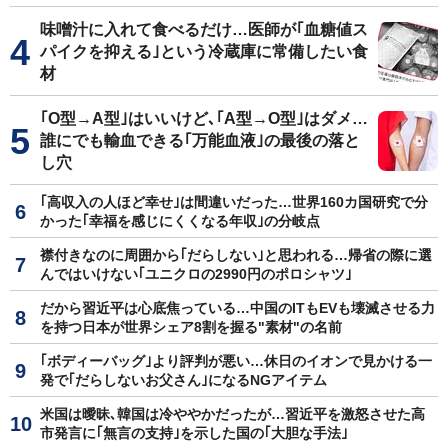
味噌汁に入れて食べるだけ…医師が｢血糖値ス
パイクを抑える｣という冷蔵庫に常備したい食
材
｢O型→A型｣はいいけど､｢A型→O型｣はダメ…
誰にでも輸血できる｢万能血液｣の最後の落と
し穴
｢高収入の人ほど幸せ｣は間違いだった…世界160カ国研究で分
かった｢幸福を感じにくくなる年収｣の分岐点
襟付きなのに周囲から｢だらしない｣と思われる…帰省の際に選
んではいけない｢ユニクロの2990円のポロシャツ｣
だから習近平は心底焦っている…中国のITもEVも壊滅させる力
を持つ日本が世界シェア8割を握る"素材"の名前
｢ボディーバッグ｣より評判が悪い…休日のイオンで見かける一
発で｢だらしないお父さん｣になるNGアイテム
米国は曖昧､韓国は冷ややかだったが…習近平を激怒させた高
市発言に｢無言の支持｣を示した国の｢大胆な手法｣