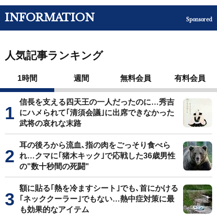
INFORMATION
Sponsored
人気記事ランキング
1時間
週間
無料会員
有料会員
信長を支える四天王の一人だったのに…秀吉
にハメられて｢清須会議｣に出席できなかった
武将の哀れな末路
耳の後ろから流血､指の肉をごっそり食べら
れ…クマに｢猪木キック｣で応戦した36歳男性
の"数十秒間の死闘"
額に貼る｢熱を冷ますシート｣でも､首にかける
｢ネッククーラー｣でもない…熱中症対策に最
も効果的なアイテム