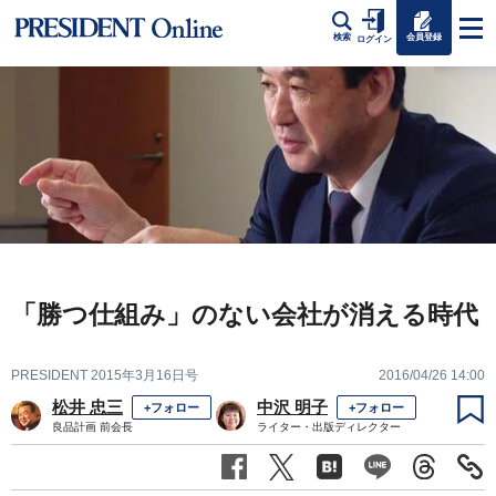
会員登録
検索
ログイン
「勝つ仕組み」のない会社が消える時代
PRESIDENT 2015年3月16日号
2016/04/26 14:00
松井 忠三
中沢 明子
+フォロー
+フォロー
良品計画 前会長
ライター・出版ディレクター