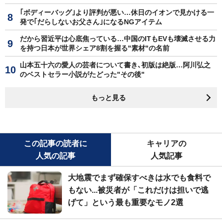
｢ボディーバッグ｣より評判が悪い…休日のイオンで見かける一
発で｢だらしないお父さん｣になるNGアイテム
だから習近平は心底焦っている…中国のITもEVも壊滅させる力
を持つ日本が世界シェア8割を握る"素材"の名前
山本五十六の愛人の芸者について書き､初版は絶版…阿川弘之
のベストセラー小説がたどった"その後"
もっと見る
この記事の読者に
キャリアの
人気の記事
人気記事
大地震でまず確保すべきは水でも食料で
もない...被災者が「これだけは担いで逃
げて」という最も重要なモノ2選