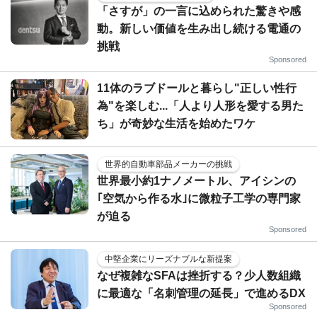
「さすが」の一言に込められた驚きや感
動。新しい価値を生み出し続ける電通の
挑戦
Sponsored
11体のラブドールと暮らし"正しい性行
為"を楽しむ...「人より人形を愛する男た
ち」が奇妙な生活を始めたワケ
世界的自動車部品メーカーの挑戦
世界最小約1ナノメートル、アイシンの
｢空気から作る水｣に微粒子工学の専門家
が迫る
Sponsored
中堅企業にリーズナブルな新提案
なぜ複雑なSFAは挫折する？少人数組織
に最適な「名刺管理の延長」で進めるDX
Sponsored