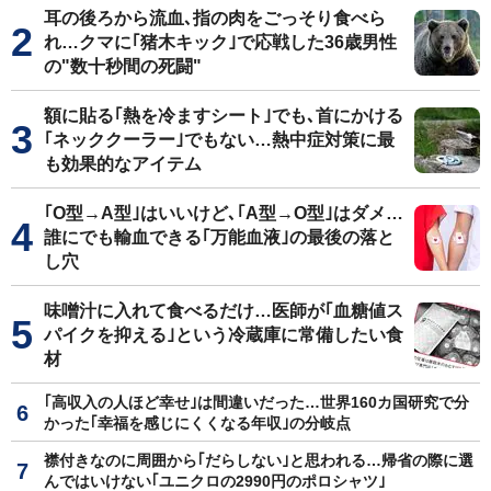
耳の後ろから流血､指の肉をごっそり食べら
れ…クマに｢猪木キック｣で応戦した36歳男性
の"数十秒間の死闘"
額に貼る｢熱を冷ますシート｣でも､首にかける
｢ネッククーラー｣でもない…熱中症対策に最
も効果的なアイテム
｢O型→A型｣はいいけど､｢A型→O型｣はダメ…
誰にでも輸血できる｢万能血液｣の最後の落と
し穴
味噌汁に入れて食べるだけ…医師が｢血糖値ス
パイクを抑える｣という冷蔵庫に常備したい食
材
｢高収入の人ほど幸せ｣は間違いだった…世界160カ国研究で分
かった｢幸福を感じにくくなる年収｣の分岐点
襟付きなのに周囲から｢だらしない｣と思われる…帰省の際に選
んではいけない｢ユニクロの2990円のポロシャツ｣