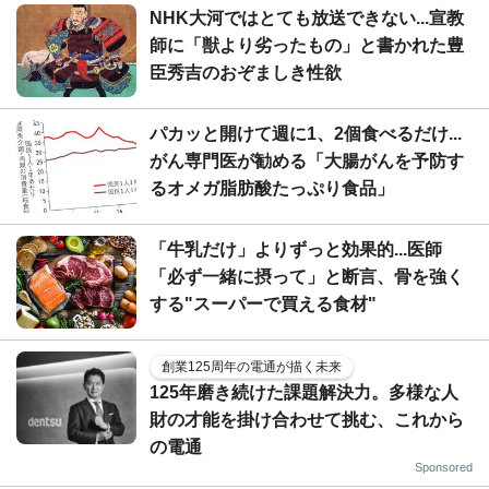
NHK大河ではとても放送できない...宣教
師に「獣より劣ったもの」と書かれた豊
臣秀吉のおぞましき性欲
パカッと開けて週に1、2個食べるだけ...
がん専門医が勧める「大腸がんを予防す
るオメガ脂肪酸たっぷり食品」
「牛乳だけ」よりずっと効果的...医師
「必ず一緒に摂って」と断言、骨を強く
する"スーパーで買える食材"
創業125周年の電通が描く未来
125年磨き続けた課題解決力。多様な人
財の才能を掛け合わせて挑む、これから
の電通
Sponsored