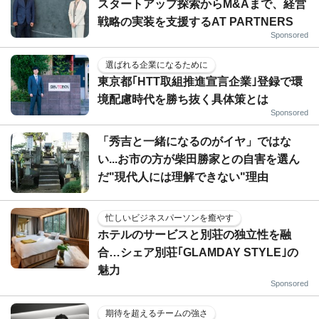
スタートアップ探索からM&Aまで、経営
戦略の実装を支援するAT PARTNERS
Sponsored
選ばれる企業になるために
東京都｢HTT取組推進宣言企業｣登録で環
境配慮時代を勝ち抜く具体策とは
Sponsored
「秀吉と一緒になるのがイヤ」ではな
い...お市の方が柴田勝家との自害を選ん
だ"現代人には理解できない"理由
忙しいビジネスパーソンを癒やす
ホテルのサービスと別荘の独立性を融
合…シェア別荘｢GLAMDAY STYLE｣の
魅力
Sponsored
期待を超えるチームの強さ