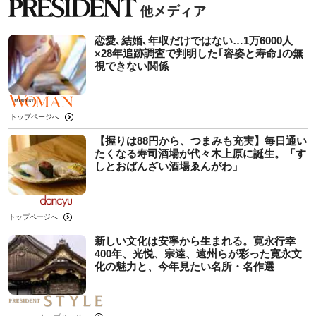
恋愛､結婚､年収だけではない…1万6000人
×28年追跡調査で判明した｢容姿と寿命｣の無
視できない関係
トップページへ
【握りは88円から、つまみも充実】毎日通い
たくなる寿司酒場が代々木上原に誕生。「す
しとおばんざい酒場ゑんがわ」
トップページへ
新しい文化は安寧から生まれる。寛永行幸
400年、光悦、宗達、遠州らが彩った寛永文
化の魅力と、今年見たい名所・名作選