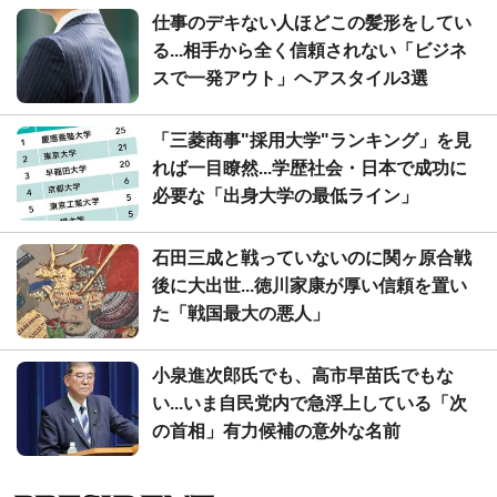
仕事のデキない人ほどこの髪形をしてい
る...相手から全く信頼されない「ビジネ
スで一発アウト」ヘアスタイル3選
「三菱商事"採用大学"ランキング」を見
れば一目瞭然...学歴社会・日本で成功に
必要な「出身大学の最低ライン」
石田三成と戦っていないのに関ヶ原合戦
後に大出世...徳川家康が厚い信頼を置い
た「戦国最大の悪人」
小泉進次郎氏でも、高市早苗氏でもな
い...いま自民党内で急浮上している「次
の首相」有力候補の意外な名前