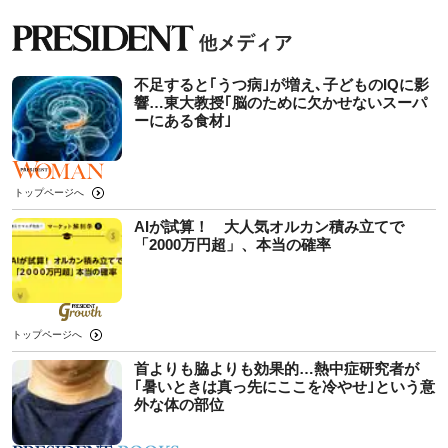
不足すると｢うつ病｣が増え､子どものIQに影
響…東大教授｢脳のために欠かせないスーパ
ーにある食材｣
トップページへ
AIが試算！ 大人気オルカン積み立てで
「2000万円超」、本当の確率
トップページへ
首よりも脇よりも効果的…熱中症研究者が
｢暑いときは真っ先にここを冷やせ｣という意
外な体の部位