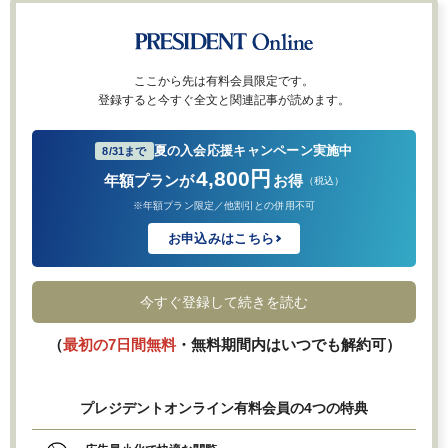
ここから先は有料会員限定です。
登録すると今すぐ全文と関連記事が読めます。
夏の入会応援キャンペーン実施中
8/31まで
4,800円
年額プランが
お得
（税込）
※年額プラン限定／他割引との併用不可
お申込みはこちら
今すぐ登録して続きを読む
（
最初の7日間無料
・無料期間内はいつでも解約可）
プレジデントオンライン有料会員の4つの特典