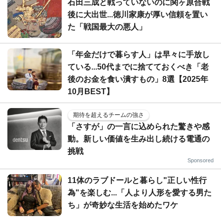
石田三成と戦っていないのに関ヶ原合戦
後に大出世...徳川家康が厚い信頼を置い
た「戦国最大の悪人」
「年金だけで暮らす人」は早々に手放し
ている...50代までに捨てておくべき「老
後のお金を食い潰すもの」8選【2025年
10月BEST】
期待を超えるチームの強さ
「さすが」の一言に込められた驚きや感
動。新しい価値を生み出し続ける電通の
挑戦
Sponsored
11体のラブドールと暮らし"正しい性行
為"を楽しむ...「人より人形を愛する男た
ち」が奇妙な生活を始めたワケ