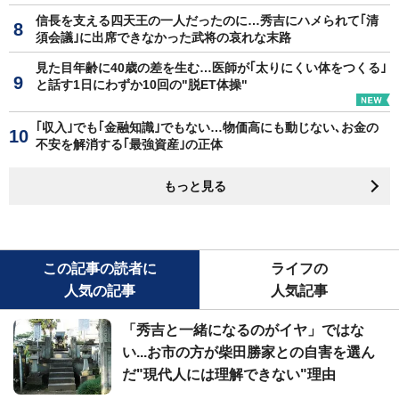
信長を支える四天王の一人だったのに…秀吉にハメられて｢清
須会議｣に出席できなかった武将の哀れな末路
見た目年齢に40歳の差を生む…医師が｢太りにくい体をつくる｣
と話す1日にわずか10回の"脱ET体操"
｢収入｣でも｢金融知識｣でもない…物価高にも動じない､お金の
不安を解消する｢最強資産｣の正体
もっと見る
この記事の読者に
ライフの
人気の記事
人気記事
「秀吉と一緒になるのがイヤ」ではな
い...お市の方が柴田勝家との自害を選ん
だ"現代人には理解できない"理由