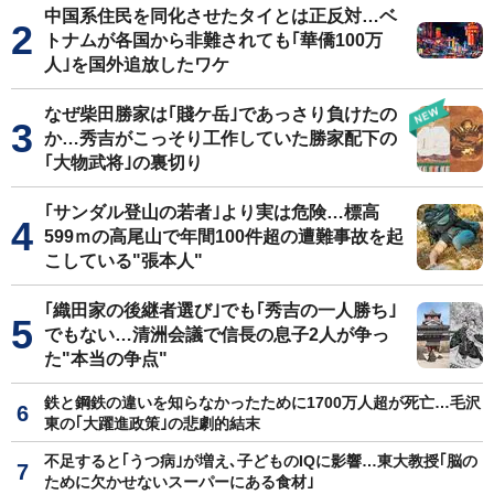
中国系住民を同化させたタイとは正反対…ベ
トナムが各国から非難されても｢華僑100万
人｣を国外追放したワケ
なぜ柴田勝家は｢賤ケ岳｣であっさり負けたの
か…秀吉がこっそり工作していた勝家配下の
｢大物武将｣の裏切り
｢サンダル登山の若者｣より実は危険…標高
599ｍの高尾山で年間100件超の遭難事故を起
こしている"張本人"
｢織田家の後継者選び｣でも｢秀吉の一人勝ち｣
でもない…清洲会議で信長の息子2人が争っ
た"本当の争点"
鉄と鋼鉄の違いを知らなかったために1700万人超が死亡…毛沢
東の｢大躍進政策｣の悲劇的結末
不足すると｢うつ病｣が増え､子どものIQに影響…東大教授｢脳の
ために欠かせないスーパーにある食材｣