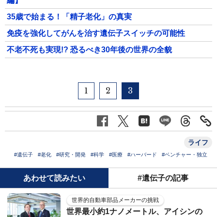
編】
35歳で始まる！「精子老化」の真実
免疫を強化してがんを治す遺伝子スイッチの可能性
不老不死も実現!? 恐るべき30年後の世界の全貌
1
2
3
ライフ
#遺伝子
#老化
#研究・開発
#科学
#医療
#ハーバード
#ベンチャー・独立
あわせて読みたい
#遺伝子の記事
世界的自動車部品メーカーの挑戦
世界最小約1ナノメートル、アイシンの