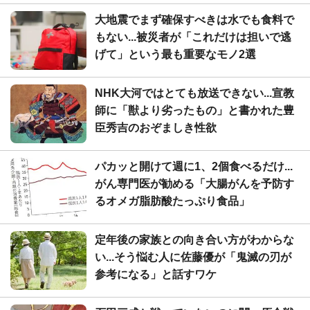
大地震でまず確保すべきは水でも食料で
もない...被災者が「これだけは担いで逃
げて」という最も重要なモノ2選
NHK大河ではとても放送できない...宣教
師に「獣より劣ったもの」と書かれた豊
臣秀吉のおぞましき性欲
パカッと開けて週に1、2個食べるだけ...
がん専門医が勧める「大腸がんを予防す
るオメガ脂肪酸たっぷり食品」
定年後の家族との向き合い方がわからな
い...そう悩む人に佐藤優が「鬼滅の刃が
参考になる」と話すワケ