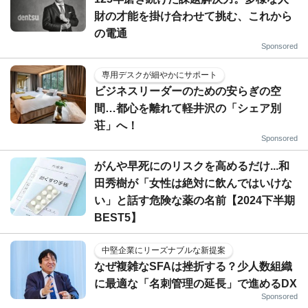
財の才能を掛け合わせて挑む、これから
の電通
Sponsored
専用デスクが細やかにサポート
ビジネスリーダーのための安らぎの空
間…都心を離れて軽井沢の「シェア別
荘」へ！
Sponsored
がんや早死にのリスクを高めるだけ...和
田秀樹が「女性は絶対に飲んではいけな
い」と話す危険な薬の名前【2024下半期
BEST5】
中堅企業にリーズナブルな新提案
なぜ複雑なSFAは挫折する？少人数組織
に最適な「名刺管理の延長」で進めるDX
Sponsored