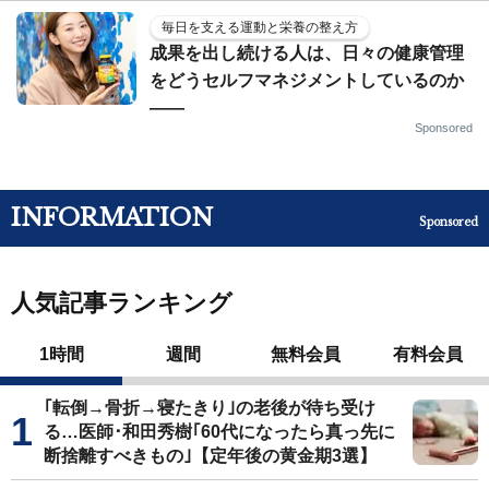
毎日を支える運動と栄養の整え方
成果を出し続ける人は、日々の健康管理
をどうセルフマネジメントしているのか
——
Sponsored
INFORMATION
Sponsored
人気記事ランキング
1時間
週間
無料会員
有料会員
｢転倒→骨折→寝たきり｣の老後が待ち受け
る…医師･和田秀樹｢60代になったら真っ先に
断捨離すべきもの｣【定年後の黄金期3選】