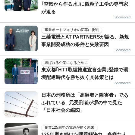
｢空気から作る水｣に微粒子工学の専門家
が迫る
Sponsored
事業ポートフォリオの変革に挑戦
三菱電機とAT PARTNERSが語る、新規
事業開発成功の条件と失敗要因
Sponsored
選ばれる企業になるために
東京都｢HTT取組推進宣言企業｣登録で環
境配慮時代を勝ち抜く具体策とは
Sponsored
日本の刑務所は「高齢者と障害者」であ
ふれている...元受刑者が塀の中で見た
「日本社会の縮図」
創業125周年の電通が描く未来
125年磨き続けた課題解決力。多様な人